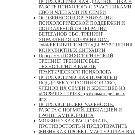
ПСИХОЛОГИЧЕСКАЯ ДИАГНОСТИКА В
РАБОТЕ ПСИХОЛОГА С УЧАСТНИКАМИ
СВО И ЧЛЕНАМИ ИХ СЕМЕЙ
ОСОБЕННОСТИ ОРГАНИЗАЦИИ
ПСИХОЛОГИЧЕСКОЙ ПОДДЕРЖКИ И
СОЦИАЛЬНОЙ ИНТЕГРАЦИИ
ВЕТЕРАНОВ СВО. ТРЕНИНГ
УПРАВЛЕНИЯ КОНФЛИКТОМ.
ЭФФЕКТИВНЫЕ МЕТОДЫ РАЗРЕШЕНИЯ
КОНФЛИКТНЫХ СИТУАЦИЙ
Программа ПСИХОЛОГИЧЕСКИЙ
ТРЕНИНГ. ТРЕНИНГОВЫЕ
ТЕХНОЛОГИИ В РАБОТЕ
ПРАКТИЧЕСКОГО ПСИХОЛОГА
ПСИХОЛОГИЧЕСКАЯ ПОМОЩЬ И
ПОДДЕРЖКА УЧАСТНИКОВ СВО,
ЧЛЕНОВ ИХ СЕМЕЙ И БЕЖЕНЦЕВ ИЗ
«ГОРЯЧИХ ТОЧЕК» (в формате деловых
игр)
ПСИХОЛОГ И СЕКСУАЛЬНОСТЬ:
РАБОТА С НОРМОЙ, ДЕВИАЦИЕЙ И
ГРАНИЦАМИ КЛИЕНТА
МОББИНГ: КАК РАСПОЗНАТЬ,
ПРОТИВОСТОЯТЬ И ПРЕДОТВРАТИТЬ
ЖИЗНЬ КАК ПРОЕКТ: МАСТЕР‑ПЛАН ВА