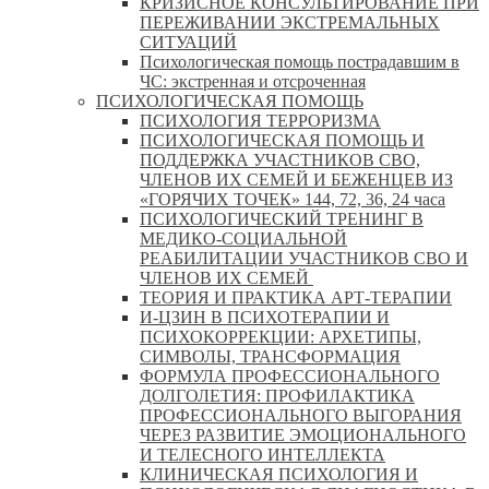
КРИЗИСНОЕ КОНСУЛЬТИРОВАНИЕ ПРИ
ПЕРЕЖИВАНИИ ЭКСТРЕМАЛЬНЫХ
СИТУАЦИЙ
Психологическая помощь пострадавшим в
ЧС: экстренная и отсроченная
ПСИХОЛОГИЧЕСКАЯ ПОМОЩЬ
ПСИХОЛОГИЯ ТЕРРОРИЗМА
ПСИХОЛОГИЧЕСКАЯ ПОМОЩЬ И
ПОДДЕРЖКА УЧАСТНИКОВ СВО,
ЧЛЕНОВ ИХ СЕМЕЙ И БЕЖЕНЦЕВ ИЗ
«ГОРЯЧИХ ТОЧЕК» 144, 72, 36, 24 часа
ПСИХОЛОГИЧЕСКИЙ ТРЕНИНГ В
МЕДИКО-СОЦИАЛЬНОЙ
РЕАБИЛИТАЦИИ УЧАСТНИКОВ СВО И
ЧЛЕНОВ ИХ СЕМЕЙ
ТЕОРИЯ И ПРАКТИКА АРТ-ТЕРАПИИ
И-ЦЗИН В ПСИХОТЕРАПИИ И
ПСИХОКОРРЕКЦИИ: АРХЕТИПЫ,
СИМВОЛЫ, ТРАНСФОРМАЦИЯ
ФОРМУЛА ПРОФЕССИОНАЛЬНОГО
ДОЛГОЛЕТИЯ: ПРОФИЛАКТИКА
ПРОФЕССИОНАЛЬНОГО ВЫГОРАНИЯ
ЧЕРЕЗ РАЗВИТИЕ ЭМОЦИОНАЛЬНОГО
И ТЕЛЕСНОГО ИНТЕЛЛЕКТА
КЛИНИЧЕСКАЯ ПСИХОЛОГИЯ И