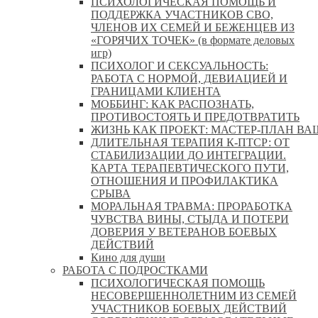
ПСИХОЛОГИЧЕСКАЯ ПОМОЩЬ И
ПОДДЕРЖКА УЧАСТНИКОВ СВО,
ЧЛЕНОВ ИХ СЕМЕЙ И БЕЖЕНЦЕВ ИЗ
«ГОРЯЧИХ ТОЧЕК» (в формате деловых
игр)
ПСИХОЛОГ И СЕКСУАЛЬНОСТЬ:
РАБОТА С НОРМОЙ, ДЕВИАЦИЕЙ И
ГРАНИЦАМИ КЛИЕНТА
МОББИНГ: КАК РАСПОЗНАТЬ,
ПРОТИВОСТОЯТЬ И ПРЕДОТВРАТИТЬ
ЖИЗНЬ КАК ПРОЕКТ: МАСТЕР‑ПЛАН ВА
ДЛИТЕЛЬНАЯ ТЕРАПИЯ К-ПТСР: ОТ
СТАБИЛИЗАЦИИ ДО ИНТЕГРАЦИИ.
КАРТА ТЕРАПЕВТИЧЕСКОГО ПУТИ,
ОТНОШЕНИЯ И ПРОФИЛАКТИКА
СРЫВА
МОРАЛЬНАЯ ТРАВМА: ПРОРАБОТКА
ЧУВСТВА ВИНЫ, СТЫДА И ПОТЕРИ
ДОВЕРИЯ У ВЕТЕРАНОВ БОЕВЫХ
ДЕЙСТВИЙ
Кино для души
РАБОТА С ПОДРОСТКАМИ
ПСИХОЛОГИЧЕСКАЯ ПОМОЩЬ
НЕСОВЕРШЕННОЛЕТНИМ ИЗ СЕМЕЙ
УЧАСТНИКОВ БОЕВЫХ ДЕЙСТВИЙ