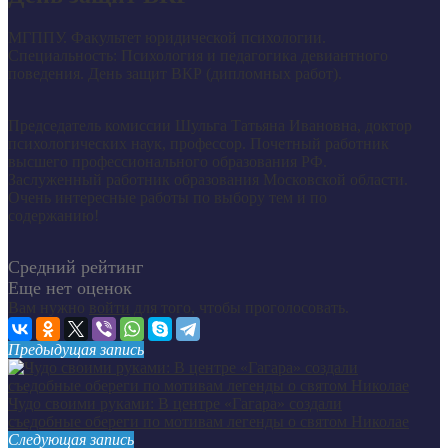
МГППУ. Факультет юридической психологии.
Специальность: Психология и педагогика девиантного
поведения. День защит ВКР (дипломных работ).
Председатель комиссии Шульга Татьяна Ивановна, доктор
психологических наук, профессор. Почетный работник
высшего профессионального образования РФ.
Заслуженный работник образования Московской области.
Очень интересные работы по выбору тем и по
содержанию!
Средний рейтинг
Еще нет оценок
Вам нужно
войти
для того, чтобы проголосовать.
Предыдущая запись
Чудо своими руками: В центре «Гагара» создали
съедобные обереги по мотивам легенды о святом Николае
Следующая запись