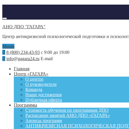
АНО ДПО "ГАГАРА"
Центр антикризисной психологической подготовки и психоло
Меню
8 (800) 234-43-93
с 9:00 до 19:00
info@gagara24.ru
E-mail
Главная
Центр «ГАГАРА»
О центре
О руководителе
Команда
Наши достижения
Публичная оферта
Программы
Стоимость обучения по программам ДПО
Расписание занятий АНО ДПО «ГАГАРА»
Анонсы программ
АНТИКРИЗИСНАЯ ПСИХОЛОГИЧЕСКАЯ ПОД