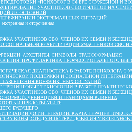
ЕПОДГОТОВКИ «ПСИХОЛОГ В СФЕРЕ СЛУЖЕБНОЙ И ВО
ЛЬТИРОВАНИЕ УЧАСТНИКОВ СВО И ЧЛЕНОВ ИХ СЕМЕ
ЦИЙ И СОСТОЯНИЙ
 ПЕРЕЖИВАНИИ ЭКСТРЕМАЛЬНЫХ СИТУАЦИЙ
 экстренная и отсроченная
 УЧАСТНИКОВ СВО, ЧЛЕНОВ ИХ СЕМЕЙ И БЕЖЕНЦЕВ ИЗ 
КО-СОЦИАЛЬНОЙ РЕАБИЛИТАЦИИ УЧАСТНИКОВ СВО И 
РРЕКЦИИ: АРХЕТИПЫ, СИМВОЛЫ, ТРАНСФОРМАЦИЯ
ОЛЕТИЯ: ПРОФИЛАКТИКА ПРОФЕССИОНАЛЬНОГО ВЫГО
ОГИЧЕСКАЯ ДИАГНОСТИКА В РАБОТЕ ПСИХОЛОГА С 
ГИЧЕСКОЙ ПОДДЕРЖКИ И СОЦИАЛЬНОЙ ИНТЕГРАЦИИ 
Ы РАЗРЕШЕНИЯ КОНФЛИКТНЫХ СИТУАЦИЙ
Г. ТРЕНИНГОВЫЕ ТЕХНОЛОГИИ В РАБОТЕ ПРАКТИЧЕСК
А УЧАСТНИКОВ СВО, ЧЛЕНОВ ИХ СЕМЕЙ И БЕЖЕНЦЕВ ИЗ 
 С НОРМОЙ, ДЕВИАЦИЕЙ И ГРАНИЦАМИ КЛИЕНТА
СТОЯТЬ И ПРЕДОТВРАТИТЬ
ШЕГО БУДУЩЕГО
АБИЛИЗАЦИИ ДО ИНТЕГРАЦИИ. КАРТА ТЕРАПЕВТИЧЕС
СТВА ВИНЫ, СТЫДА И ПОТЕРИ ДОВЕРИЯ У ВЕТЕРАНОВ