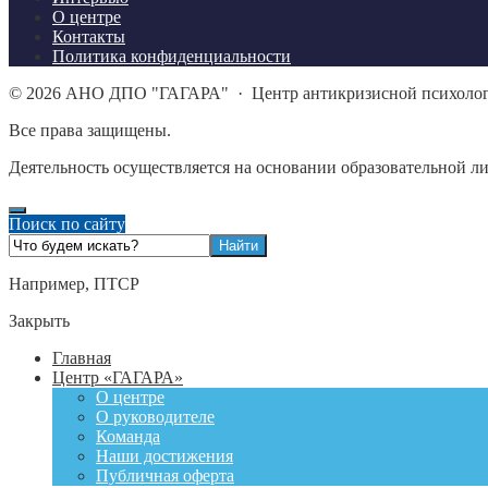
О центре
Контакты
Политика конфиденциальности
©
2026
АНО ДПО "ГАГАРА"
·
Центр антикризисной психоло
Все права защищены.
Деятельность осуществляется на основании образовательной л
Поиск по сайту
Например,
ПТСР
Закрыть
Главная
Центр «ГАГАРА»
О центре
О руководителе
Команда
Наши достижения
Публичная оферта