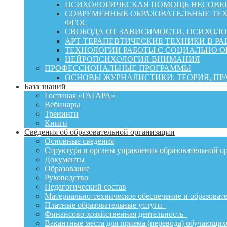
ПСИХОЛОГИЧЕСКАЯ ПОМОЩЬ НЕСОВЕР
СОВРЕМЕННЫЕ ОБРАЗОВАТЕЛЬНЫЕ ТЕХ
ФГОС
СВОБОДА ОТ ЗАВИСИМОСТИ. ПСИХОЛ
АРТ-ТЕРАПЕВТИЧЕСКИЕ ТЕХНИКИ В РА
ТЕХНОЛОГИИ РАБОТЫ С СОЦИАЛЬНО 
НЕЙРОПСИХОЛОГИЯ ВНИМАНИЯ
ПРОФЕССИОНАЛЬНЫЕ ПРОГРАММЫ
ОСНОВЫ ЖУРНАЛИСТИКИ: ТЕОРИЯ, П
База знаний
Гостиная «ГАГАРА»
Вебинары
Тренинги
Книги
Сведения об образовательной организации
Основные сведения
Структура и органы управления образовательной о
Документы
Образование
Руководство
Педагогический состав
Материально-техническое обеспечение и образовате
Платные образовательные услуги
Финансово-хозяйственная деятельность
Вакантные места для приема (перевода) обучающих