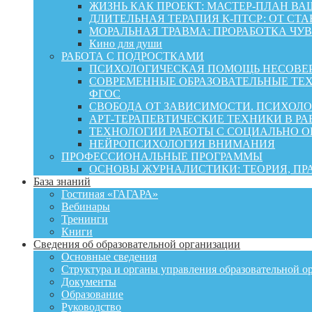
ЖИЗНЬ КАК ПРОЕКТ: МАСТЕР‑ПЛАН ВА
ДЛИТЕЛЬНАЯ ТЕРАПИЯ К-ПТСР: ОТ СТ
МОРАЛЬНАЯ ТРАВМА: ПРОРАБОТКА ЧУВ
Кино для души
РАБОТА С ПОДРОСТКАМИ
ПСИХОЛОГИЧЕСКАЯ ПОМОЩЬ НЕСОВЕР
СОВРЕМЕННЫЕ ОБРАЗОВАТЕЛЬНЫЕ ТЕХ
ФГОС
СВОБОДА ОТ ЗАВИСИМОСТИ. ПСИХОЛ
АРТ-ТЕРАПЕВТИЧЕСКИЕ ТЕХНИКИ В РА
ТЕХНОЛОГИИ РАБОТЫ С СОЦИАЛЬНО 
НЕЙРОПСИХОЛОГИЯ ВНИМАНИЯ
ПРОФЕССИОНАЛЬНЫЕ ПРОГРАММЫ
ОСНОВЫ ЖУРНАЛИСТИКИ: ТЕОРИЯ, П
База знаний
Гостиная «ГАГАРА»
Вебинары
Тренинги
Книги
Сведения об образовательной организации
Основные сведения
Структура и органы управления образовательной о
Документы
Образование
Руководство