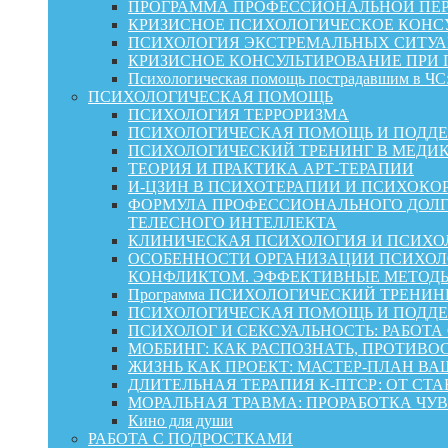
ПРОГРАММА ПРОФЕССИОНАЛЬНОЙ ПЕР
КРИЗИСНОЕ ПСИХОЛОГИЧЕСКОЕ КОНСУ
ПСИХОЛОГИЯ ЭКСТРЕМАЛЬНЫХ СИТУА
КРИЗИСНОЕ КОНСУЛЬТИРОВАНИЕ ПРИ
Психологическая помощь пострадавшим в ЧС:
ПСИХОЛОГИЧЕСКАЯ ПОМОЩЬ
ПСИХОЛОГИЯ ТЕРРОРИЗМА
ПСИХОЛОГИЧЕСКАЯ ПОМОЩЬ И ПОДДЕРЖКА
ПСИХОЛОГИЧЕСКИЙ ТРЕНИНГ В МЕДИ
ТЕОРИЯ И ПРАКТИКА АРТ-ТЕРАПИИ
И-ЦЗИН В ПСИХОТЕРАПИИ И ПСИХОКО
ФОРМУЛА ПРОФЕССИОНАЛЬНОГО ДОЛГ
ТЕЛЕСНОГО ИНТЕЛЛЕКТА
КЛИНИЧЕСКАЯ ПСИХОЛОГИЯ И ПСИХОЛ
ОСОБЕННОСТИ ОРГАНИЗАЦИИ ПСИХОЛО
КОНФЛИКТОМ. ЭФФЕКТИВНЫЕ МЕТОД
Программа ПСИХОЛОГИЧЕСКИЙ ТРЕНИН
ПСИХОЛОГИЧЕСКАЯ ПОМОЩЬ И ПОДДЕРЖК
ПСИХОЛОГ И СЕКСУАЛЬНОСТЬ: РАБОТА
МОББИНГ: КАК РАСПОЗНАТЬ, ПРОТИВО
ЖИЗНЬ КАК ПРОЕКТ: МАСТЕР‑ПЛАН ВА
ДЛИТЕЛЬНАЯ ТЕРАПИЯ К-ПТСР: ОТ СТ
МОРАЛЬНАЯ ТРАВМА: ПРОРАБОТКА ЧУВ
Кино для души
РАБОТА С ПОДРОСТКАМИ