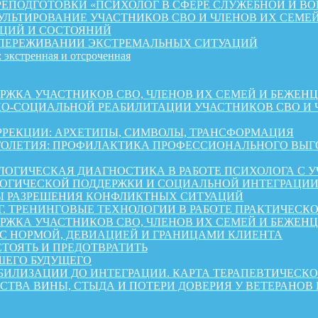
ЕПОДГОТОВКИ «ПСИХОЛОГ В СФЕРЕ СЛУЖЕБНОЙ И ВО
ЛЬТИРОВАНИЕ УЧАСТНИКОВ СВО И ЧЛЕНОВ ИХ СЕМЕ
ЦИЙ И СОСТОЯНИЙ
 ПЕРЕЖИВАНИИ ЭКСТРЕМАЛЬНЫХ СИТУАЦИЙ
 экстренная и отсроченная
 УЧАСТНИКОВ СВО, ЧЛЕНОВ ИХ СЕМЕЙ И БЕЖЕНЦЕВ ИЗ 
КО-СОЦИАЛЬНОЙ РЕАБИЛИТАЦИИ УЧАСТНИКОВ СВО И 
РРЕКЦИИ: АРХЕТИПЫ, СИМВОЛЫ, ТРАНСФОРМАЦИЯ
ОЛЕТИЯ: ПРОФИЛАКТИКА ПРОФЕССИОНАЛЬНОГО ВЫГО
ОГИЧЕСКАЯ ДИАГНОСТИКА В РАБОТЕ ПСИХОЛОГА С 
ГИЧЕСКОЙ ПОДДЕРЖКИ И СОЦИАЛЬНОЙ ИНТЕГРАЦИИ 
Ы РАЗРЕШЕНИЯ КОНФЛИКТНЫХ СИТУАЦИЙ
Г. ТРЕНИНГОВЫЕ ТЕХНОЛОГИИ В РАБОТЕ ПРАКТИЧЕСК
А УЧАСТНИКОВ СВО, ЧЛЕНОВ ИХ СЕМЕЙ И БЕЖЕНЦЕВ ИЗ 
 С НОРМОЙ, ДЕВИАЦИЕЙ И ГРАНИЦАМИ КЛИЕНТА
СТОЯТЬ И ПРЕДОТВРАТИТЬ
ШЕГО БУДУЩЕГО
АБИЛИЗАЦИИ ДО ИНТЕГРАЦИИ. КАРТА ТЕРАПЕВТИЧЕС
СТВА ВИНЫ, СТЫДА И ПОТЕРИ ДОВЕРИЯ У ВЕТЕРАНОВ