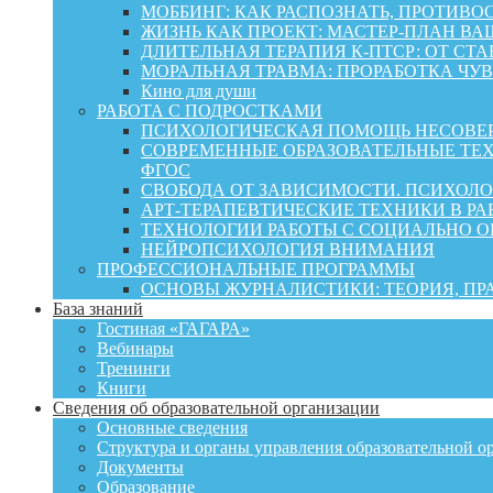
МОББИНГ: КАК РАСПОЗНАТЬ, ПРОТИВО
ЖИЗНЬ КАК ПРОЕКТ: МАСТЕР‑ПЛАН ВА
ДЛИТЕЛЬНАЯ ТЕРАПИЯ К-ПТСР: ОТ СТ
МОРАЛЬНАЯ ТРАВМА: ПРОРАБОТКА ЧУВ
Кино для души
РАБОТА С ПОДРОСТКАМИ
ПСИХОЛОГИЧЕСКАЯ ПОМОЩЬ НЕСОВЕР
СОВРЕМЕННЫЕ ОБРАЗОВАТЕЛЬНЫЕ ТЕХ
ФГОС
СВОБОДА ОТ ЗАВИСИМОСТИ. ПСИХОЛ
АРТ-ТЕРАПЕВТИЧЕСКИЕ ТЕХНИКИ В РА
ТЕХНОЛОГИИ РАБОТЫ С СОЦИАЛЬНО 
НЕЙРОПСИХОЛОГИЯ ВНИМАНИЯ
ПРОФЕССИОНАЛЬНЫЕ ПРОГРАММЫ
ОСНОВЫ ЖУРНАЛИСТИКИ: ТЕОРИЯ, П
База знаний
Гостиная «ГАГАРА»
Вебинары
Тренинги
Книги
Сведения об образовательной организации
Основные сведения
Структура и органы управления образовательной о
Документы
Образование