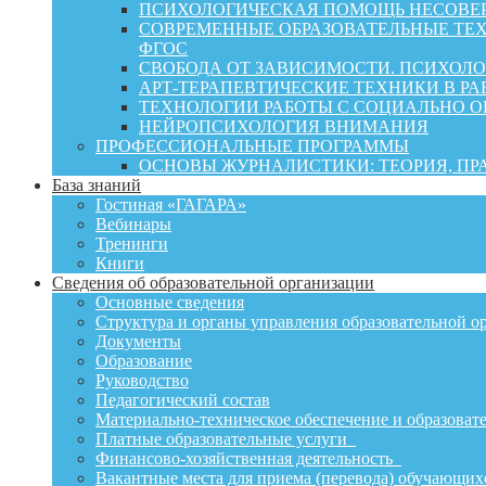
ПСИХОЛОГИЧЕСКАЯ ПОМОЩЬ НЕСОВЕР
СОВРЕМЕННЫЕ ОБРАЗОВАТЕЛЬНЫЕ ТЕХ
ФГОС
СВОБОДА ОТ ЗАВИСИМОСТИ. ПСИХОЛ
АРТ-ТЕРАПЕВТИЧЕСКИЕ ТЕХНИКИ В РА
ТЕХНОЛОГИИ РАБОТЫ С СОЦИАЛЬНО 
НЕЙРОПСИХОЛОГИЯ ВНИМАНИЯ
ПРОФЕССИОНАЛЬНЫЕ ПРОГРАММЫ
ОСНОВЫ ЖУРНАЛИСТИКИ: ТЕОРИЯ, П
База знаний
Гостиная «ГАГАРА»
Вебинары
Тренинги
Книги
Сведения об образовательной организации
Основные сведения
Структура и органы управления образовательной о
Документы
Образование
Руководство
Педагогический состав
Материально-техническое обеспечение и образовате
Платные образовательные услуги
Финансово-хозяйственная деятельность
Вакантные места для приема (перевода) обучающих