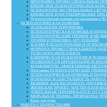
ПРОГРАММА ПРОФЕССИОНАЛЬНОЙ ПЕР
КРИЗИСНОЕ ПСИХОЛОГИЧЕСКОЕ КОНСУ
ПСИХОЛОГИЯ ЭКСТРЕМАЛЬНЫХ СИТУА
КРИЗИСНОЕ КОНСУЛЬТИРОВАНИЕ ПРИ
Психологическая помощь пострадавшим в ЧС:
ПСИХОЛОГИЧЕСКАЯ ПОМОЩЬ
ПСИХОЛОГИЯ ТЕРРОРИЗМА
ПСИХОЛОГИЧЕСКАЯ ПОМОЩЬ И ПОДДЕРЖКА
ПСИХОЛОГИЧЕСКИЙ ТРЕНИНГ В МЕДИ
ТЕОРИЯ И ПРАКТИКА АРТ-ТЕРАПИИ
И-ЦЗИН В ПСИХОТЕРАПИИ И ПСИХОКО
ФОРМУЛА ПРОФЕССИОНАЛЬНОГО ДОЛГ
ТЕЛЕСНОГО ИНТЕЛЛЕКТА
КЛИНИЧЕСКАЯ ПСИХОЛОГИЯ И ПСИХОЛ
ОСОБЕННОСТИ ОРГАНИЗАЦИИ ПСИХОЛО
КОНФЛИКТОМ. ЭФФЕКТИВНЫЕ МЕТОД
Программа ПСИХОЛОГИЧЕСКИЙ ТРЕНИН
ПСИХОЛОГИЧЕСКАЯ ПОМОЩЬ И ПОДДЕРЖК
ПСИХОЛОГ И СЕКСУАЛЬНОСТЬ: РАБОТА
МОББИНГ: КАК РАСПОЗНАТЬ, ПРОТИВО
ЖИЗНЬ КАК ПРОЕКТ: МАСТЕР‑ПЛАН ВА
ДЛИТЕЛЬНАЯ ТЕРАПИЯ К-ПТСР: ОТ СТ
МОРАЛЬНАЯ ТРАВМА: ПРОРАБОТКА ЧУВ
Кино для души
РАБОТА С ПОДРОСТКАМИ