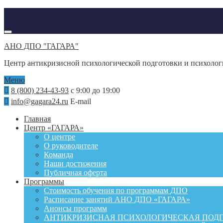
АНО ДПО "ГАГАРА"
Центр антикризисной психологической подготовки и психоло
Меню
8 (800) 234-43-93
с 9:00 до 19:00
info@gagara24.ru
E-mail
Главная
Центр «ГАГАРА»
О центре
О руководителе
Команда
Наши достижения
Публичная оферта
Программы
Стоимость обучения по программам ДПО
Расписание занятий АНО ДПО «ГАГАРА»
Анонсы программ
АНТИКРИЗИСНАЯ ПСИХОЛОГИЧЕСКАЯ ПОД