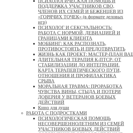
ПСИХОЛОГИЧЕСКАЯ ПОМОЩЬ И
ПОДДЕРЖКА УЧАСТНИКОВ СВО,
ЧЛЕНОВ ИХ СЕМЕЙ И БЕЖЕНЦЕВ ИЗ
«ГОРЯЧИХ ТОЧЕК» (в формате деловых
игр)
ПСИХОЛОГ И СЕКСУАЛЬНОСТЬ:
РАБОТА С НОРМОЙ, ДЕВИАЦИЕЙ И
ГРАНИЦАМИ КЛИЕНТА
МОББИНГ: КАК РАСПОЗНАТЬ,
ПРОТИВОСТОЯТЬ И ПРЕДОТВРАТИТЬ
ЖИЗНЬ КАК ПРОЕКТ: МАСТЕР‑ПЛАН ВА
ДЛИТЕЛЬНАЯ ТЕРАПИЯ К-ПТСР: ОТ
СТАБИЛИЗАЦИИ ДО ИНТЕГРАЦИИ.
КАРТА ТЕРАПЕВТИЧЕСКОГО ПУТИ,
ОТНОШЕНИЯ И ПРОФИЛАКТИКА
СРЫВА
МОРАЛЬНАЯ ТРАВМА: ПРОРАБОТКА
ЧУВСТВА ВИНЫ, СТЫДА И ПОТЕРИ
ДОВЕРИЯ У ВЕТЕРАНОВ БОЕВЫХ
ДЕЙСТВИЙ
Кино для души
РАБОТА С ПОДРОСТКАМИ
ПСИХОЛОГИЧЕСКАЯ ПОМОЩЬ
НЕСОВЕРШЕННОЛЕТНИМ ИЗ СЕМЕЙ
УЧАСТНИКОВ БОЕВЫХ ДЕЙСТВИЙ