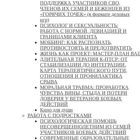
ПОДДЕРЖКА УЧАСТНИКОВ СВО,
ЧЛЕНОВ ИХ СЕМЕЙ И БЕЖЕНЦЕВ ИЗ
«ГОРЯЧИХ ТОЧЕК» (в формате деловых
игр)
ПСИХОЛОГ И СЕКСУАЛЬНОСТЬ:
РАБОТА С НОРМОЙ, ДЕВИАЦИЕЙ И
ГРАНИЦАМИ КЛИЕНТА
МОББИНГ: КАК РАСПОЗНАТЬ,
ПРОТИВОСТОЯТЬ И ПРЕДОТВРАТИТЬ
ЖИЗНЬ КАК ПРОЕКТ: МАСТЕР‑ПЛАН ВА
ДЛИТЕЛЬНАЯ ТЕРАПИЯ К-ПТСР: ОТ
СТАБИЛИЗАЦИИ ДО ИНТЕГРАЦИИ.
КАРТА ТЕРАПЕВТИЧЕСКОГО ПУТИ,
ОТНОШЕНИЯ И ПРОФИЛАКТИКА
СРЫВА
МОРАЛЬНАЯ ТРАВМА: ПРОРАБОТКА
ЧУВСТВА ВИНЫ, СТЫДА И ПОТЕРИ
ДОВЕРИЯ У ВЕТЕРАНОВ БОЕВЫХ
ДЕЙСТВИЙ
Кино для души
РАБОТА С ПОДРОСТКАМИ
ПСИХОЛОГИЧЕСКАЯ ПОМОЩЬ
НЕСОВЕРШЕННОЛЕТНИМ ИЗ СЕМЕЙ
УЧАСТНИКОВ БОЕВЫХ ДЕЙСТВИЙ
СОВРЕМЕННЫЕ ОБРАЗОВАТЕЛЬНЫЕ