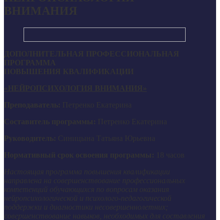
ВНИМАНИЯ
ДОПОЛНИТЕЛЬНАЯ ПРОФЕССИОНАЛЬНАЯ
ПРОГРАММА
ПОВЫШЕНИЯ КВАЛИФИКАЦИИ
«НЕЙРОПСИХОЛОГИЯ ВНИМАНИЯ»
Преподаватель:
Петренко Екатерина
Составитель программы:
Петренко Екатерина
Руководитель:
Синицына Татьяна Юрьевна
Нормативный срок освоения программы:
18 часов
Настоящая программа повышения квалификации
направлена на совершенствование профессиональных
компетенций обучающихся по вопросам оказания
нейропсихологической и психолого-педагогической
поддержки и диагностики несовершеннолетних;
совершенствование навыков, необходимых для составления