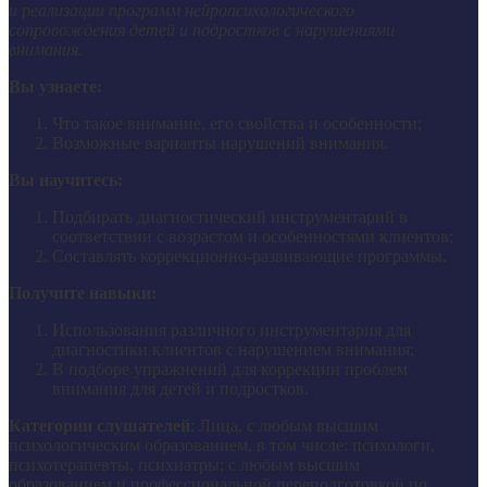
и реализации программ нейропсихологического
сопровождения детей и подростков с нарушениями
внимания.
Вы узнаете:
Что такое внимание, его свойства и особенности;
Возможные варианты нарушений внимания.
Вы научитесь:
Подбирать диагностический инструментарий в
соответствии с возрастом и особенностями клиентов;
Составлять коррекционно-развивающие программы.
Получите навыки:
Использования различного инструментария для
диагностики клиентов с нарушением внимания;
В подборе упражнений для коррекции проблем
внимания для детей и подростков.
Категории слушателей
: Лица, с любым высшим
психологическим образованием, в том числе: психологи,
психотерапевты, психиатры; с любым высшим
образованием и профессиональной переподготовкой по