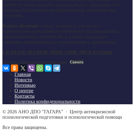
любой психологической специальности; с высшими или
средним педагогическим образованием, воспитателям,
учителям.
Форма обучения
: очная, заочная, в том числе с
применением электронного обучения и дистанционных
образовательных технологий, в рамках выездного
семинара -практикума (по согласованию с заказчиком).
СКАЧАТЬ ПОЛНОЕ ОПИСАНИЕ ПРОГРАММЫ
Петренко Нейропсихология внимания
Скачать
Главная
Новости
Интервью
О центре
Контакты
Политика конфиденциальности
©
2026
АНО ДПО "ГАГАРА"
·
Центр антикризисной
психологической подготовки и психологической помощи
Все права защищены.