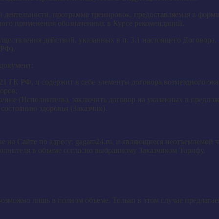
й деятельности, программа тренировок, предоставляемая в форм
ного применения обозначенных в Курсе рекомендаций.
ществления действий, указанных в п. 3.1 настоящего Договора, 
 РФ).
документ:
21 ГК РФ, и содержит в себе элементы договора возмездного ока
оров;
жение (Исполнитель), заключить договор на указанных в предл
остоянию здоровья (Заказчик).
 на Сайте по адресу: gagara24.ru, и являющиеся неотъемлемой
полнителя в объеме согласно выбранному Заказчиком Тарифу.
озможно лишь в полном объеме. Только в этом случае предлаг