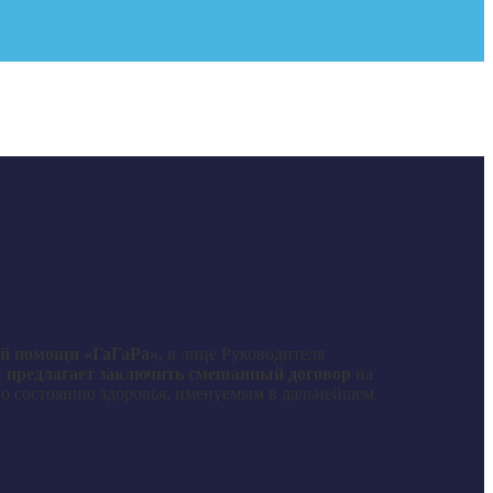
ой помощи «ГаГаРа»,
в лице Руководителя
,
предлагает заключить смешанный договор
на
о состоянию здоровья, именуемым в дальнейшем