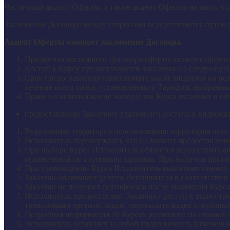
Частичный акцепт Оферты, а также акцепт Оферты на иных усл
Заключение Договора между сторонами осуществляется путем 
Акцепт Оферты означает заключение Договора.
Предметом настоящего Договора-оферты является предост
Доступ к Курсу предоставляется Заказчику на следующих
Срок предоставления неисключительной лицензии на испо
течение всего срока, установленного Тарифом, выбранны
Право на использование материалов Курса включает в себ
предоставление Заказчику удаленного доступа к видеома
Разрешенная территория использования: территория всех 
Исполнитель подтверждает, что на момент предоставления
При выборе Курса Исполнитель обязуется осуществить ан
ограничений по состоянию здоровья. При наличии против
При прохождении Курса Исполнитель выполняет оценку 
Заказчик оплачивает услуги Исполнителя в соответствии 
Заказчик не получает сертификата после окончания Курса
Исполнитель предоставляет Заказчику доступ к видео-тр
тренировкам третьим лицам, пересылать видео и публико
Подробная информация об Курсах размещена на главной с
Исполнитель оставляет за собой право вносить изменени