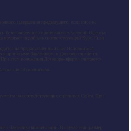
полного завершения предыдущего, если иное не
 и безоговорочного принятия всех условий Оферты;
ь помогает подобрать соответствующий Курс. Если
водится на предоставленный счет Исполнителя
тся принятыми Заказчиком, и Договор считается
. При этом положения Договора-оферты считаются
рса на счет Исполнителя.
кумента на соответствующих страницах Сайта. При
ия с Заказчика компенсации. В случае если размер