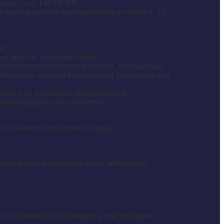
твии со ст. 146 УК РФ.
е при нарушении приобретателем условий п. 2.8
м;
имые меры по выздоровлению;
 употребления спиртных напитков, запрещенных
соблюдении техники безопасности Заказчиком при
анять и не разглашать информацию из
авообладателя (Исполнителя).
остороннем внесудебном порядке;
рсонального компьютера и/или мобильного
ь, установленную Договором и действующим