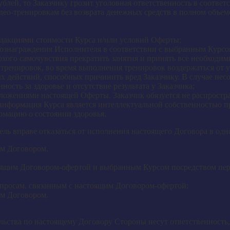
ей, то Заказчику грозит уголовная ответственность в соответс
део-тренировкам без возврата денежных средств в полном объем
дакциями стоимости Курса и/или условий Оферты;
вознаграждения Исполнителя в соответствии с выбранным Курсо
лохого самочувствия прекратить занятия и принять все необход
 тренировок, во время выполнения тренировок воздержаться от
х действий, способных причинить вред Заказчику. В случае не
ость за здоровье и отсутствие результата у Заказчика;
оложениями настоящей Оферты. Заказчик обязуется не распростр
информация Курса является интеллектуальной собственностью пр
мацию о состоянии здоровья.
ь вправе отказаться от исполнения настоящего Договора в одн
им Договором.
тоящим Договором-офертой и выбранным Курсом посредством пе
просам, связанным с настоящим Договором-офертой;
им Договором.
льства по настоящему Договору Стороны несут ответственност