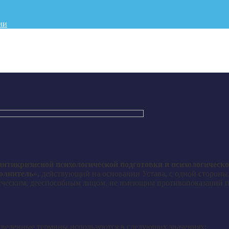
ии
нтикризисной психологической подготовки и психологическ
олнитель»
, действующий на основании Устава, с одной стороны
ческим, дееспособным лицом, не имеющим противопоказаний п
иведенные термины используются в следующих значениях: