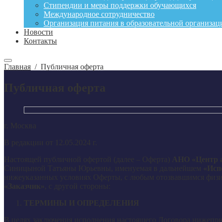
Стипендии и меры поддержки обучающихся
Международное сотрудничество
Организация питания в образовательной организац
Новости
Контакты
Главная
/
Публичная оферта
Публичная оферта
г. Москва
В редакции от 12.05.2024 г.
Настоящей публичной офертой (далее – Оферта)
АНО «Центр а
Синицыной Татьяны Юрьевны, именуемая в дальнейшем
«Исп
нижеуказанных условиях Оферты, с любым отозвавшимся физи
«Заказчик»
, с другой стороны:
ТЕРМИНЫ И ОПРЕДЕЛЕНИЯ
В целях заключения исполнения настоящего Договора нижепр