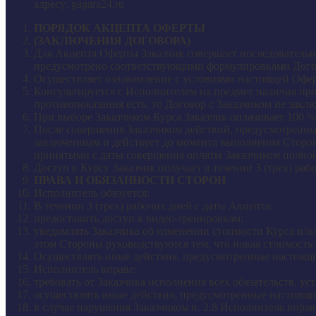
адресу: gagara24.ru
ПОРЯДОК АКЦЕПТА ОФЕРТЫ
(ЗАКЛЮЧЕНИЯ ДОГОВОРА)
Для Акцепта Оферты Заказчик совершает последовательно
предусмотрено соответствующими формулировками Дого
Осуществляет ознакомление с условиями настоящей Офер
Консультируется с Исполнителем на предмет наличия пр
противопоказания есть, то Договор с Заказчиком не заклю
При выборе Заказчиком Курса Заказчик оплачивает 100 
После совершения Заказчиком действий, предусмотренных
заключенным и действует до момента выполнения Сторон
принятыми с даты совершения оплаты Заказчиком полно
Доступ к Курсу Заказчик получает в течении 3 (трех) ра
ПРАВА И ОБЯЗАННОСТИ СТОРОН
Исполнитель обязуется:
В течении 3 (трех) рабочих дней с даты Акцепта:
предоставить доступ к видео-тренировкам;
уведомлять Заказчика об изменении стоимости Курса и/
этом Стороны руководствуются тем, что новая стоимость 
Осуществлять иные действия, предусмотренные настоящ
Исполнитель вправе:
требовать от Заказчика исполнения всех обязательств, 
осуществлять иные действия, предусмотренные настоящ
в случае нарушения Заказчиком п. 2.8 Исполнитель вправ