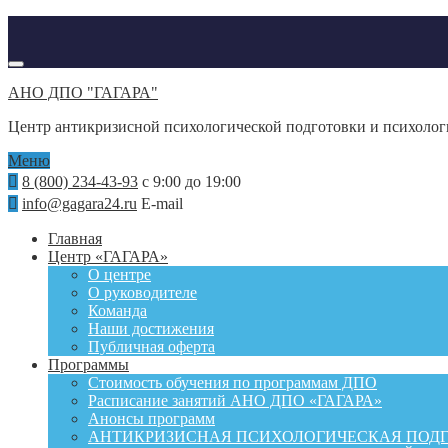
АНО ДПО "ГАГАРА"
Центр антикризисной психологической подготовки и психоло
Меню
8 (800) 234-43-93
с 9:00 до 19:00
info@gagara24.ru
E-mail
Главная
Центр «ГАГАРА»
О центре
О руководителе
Команда
Наши достижения
Публичная оферта
Программы
Стоимость обучения по программам ДПО
Расписание занятий АНО ДПО «ГАГАРА»
Анонсы программ
АНТИКРИЗИСНАЯ ПСИХОЛОГИЧЕСКАЯ ПОД