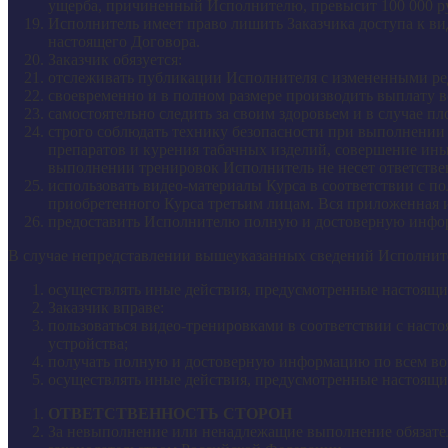
ущерба, причиненный Исполнителю, превысит 100 000 рубл
Исполнитель имеет право лишить Заказчика доступа к ви
настоящего Договора.
Заказчик обязуется:
отслеживать публикации Исполнителя с измененными ре
своевременно и в полном размере производить выплату 
самостоятельно следить за своим здоровьем и в случае п
строго соблюдать технику безопасности при выполнении
препаратов и курения табачных изделий, совершение ины
выполнении тренировок Исполнитель не несет ответственн
использовать видео-материалы Курса в соответствии с п
приобретенного Курса третьим лицам. Вся приложенная 
предоставить Исполнителю полную и достоверную инфор
В случае непредставлении вышеуказанных сведений Исполнител
осуществлять иные действия, предусмотренные настоящ
Заказчик вправе:
пользоваться видео-тренировками в соответствии с нас
устройства;
получать полную и достоверную информацию по всем во
осуществлять иные действия, предусмотренные настоящ
ОТВЕТСТВЕННОСТЬ СТОРОН
За невыполнение или ненадлежащие выполнение обязате