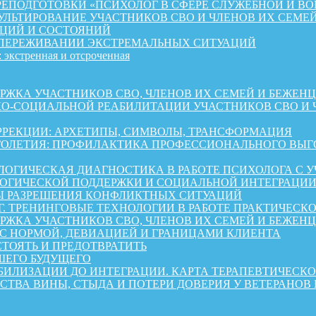
ЕПОДГОТОВКИ «ПСИХОЛОГ В СФЕРЕ СЛУЖЕБНОЙ И ВО
ЛЬТИРОВАНИЕ УЧАСТНИКОВ СВО И ЧЛЕНОВ ИХ СЕМЕ
ЦИЙ И СОСТОЯНИЙ
 ПЕРЕЖИВАНИИ ЭКСТРЕМАЛЬНЫХ СИТУАЦИЙ
 экстренная и отсроченная
 УЧАСТНИКОВ СВО, ЧЛЕНОВ ИХ СЕМЕЙ И БЕЖЕНЦЕВ ИЗ 
КО-СОЦИАЛЬНОЙ РЕАБИЛИТАЦИИ УЧАСТНИКОВ СВО И 
РРЕКЦИИ: АРХЕТИПЫ, СИМВОЛЫ, ТРАНСФОРМАЦИЯ
ОЛЕТИЯ: ПРОФИЛАКТИКА ПРОФЕССИОНАЛЬНОГО ВЫГО
ОГИЧЕСКАЯ ДИАГНОСТИКА В РАБОТЕ ПСИХОЛОГА С 
ГИЧЕСКОЙ ПОДДЕРЖКИ И СОЦИАЛЬНОЙ ИНТЕГРАЦИИ 
Ы РАЗРЕШЕНИЯ КОНФЛИКТНЫХ СИТУАЦИЙ
Г. ТРЕНИНГОВЫЕ ТЕХНОЛОГИИ В РАБОТЕ ПРАКТИЧЕСК
А УЧАСТНИКОВ СВО, ЧЛЕНОВ ИХ СЕМЕЙ И БЕЖЕНЦЕВ ИЗ 
 С НОРМОЙ, ДЕВИАЦИЕЙ И ГРАНИЦАМИ КЛИЕНТА
СТОЯТЬ И ПРЕДОТВРАТИТЬ
ШЕГО БУДУЩЕГО
АБИЛИЗАЦИИ ДО ИНТЕГРАЦИИ. КАРТА ТЕРАПЕВТИЧЕС
СТВА ВИНЫ, СТЫДА И ПОТЕРИ ДОВЕРИЯ У ВЕТЕРАНОВ