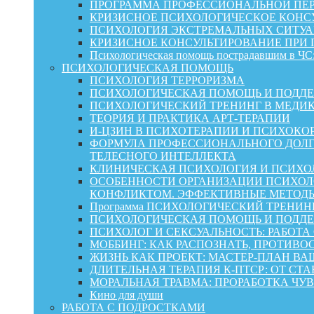
ПРОГРАММА ПРОФЕССИОНАЛЬНОЙ ПЕР
КРИЗИСНОЕ ПСИХОЛОГИЧЕСКОЕ КОНСУ
ПСИХОЛОГИЯ ЭКСТРЕМАЛЬНЫХ СИТУА
КРИЗИСНОЕ КОНСУЛЬТИРОВАНИЕ ПРИ
Психологическая помощь пострадавшим в ЧС:
ПСИХОЛОГИЧЕСКАЯ ПОМОЩЬ
ПСИХОЛОГИЯ ТЕРРОРИЗМА
ПСИХОЛОГИЧЕСКАЯ ПОМОЩЬ И ПОДДЕРЖКА
ПСИХОЛОГИЧЕСКИЙ ТРЕНИНГ В МЕДИ
ТЕОРИЯ И ПРАКТИКА АРТ-ТЕРАПИИ
И-ЦЗИН В ПСИХОТЕРАПИИ И ПСИХОКО
ФОРМУЛА ПРОФЕССИОНАЛЬНОГО ДОЛГ
ТЕЛЕСНОГО ИНТЕЛЛЕКТА
КЛИНИЧЕСКАЯ ПСИХОЛОГИЯ И ПСИХОЛ
ОСОБЕННОСТИ ОРГАНИЗАЦИИ ПСИХОЛО
КОНФЛИКТОМ. ЭФФЕКТИВНЫЕ МЕТОД
Программа ПСИХОЛОГИЧЕСКИЙ ТРЕНИН
ПСИХОЛОГИЧЕСКАЯ ПОМОЩЬ И ПОДДЕРЖК
ПСИХОЛОГ И СЕКСУАЛЬНОСТЬ: РАБОТА
МОББИНГ: КАК РАСПОЗНАТЬ, ПРОТИВО
ЖИЗНЬ КАК ПРОЕКТ: МАСТЕР‑ПЛАН ВА
ДЛИТЕЛЬНАЯ ТЕРАПИЯ К-ПТСР: ОТ СТ
МОРАЛЬНАЯ ТРАВМА: ПРОРАБОТКА ЧУВ
Кино для души
РАБОТА С ПОДРОСТКАМИ