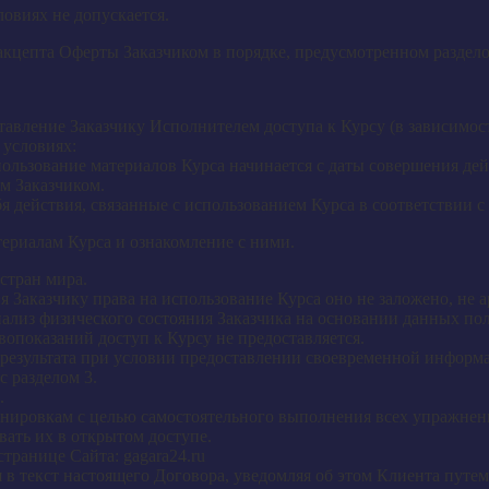
овиях не допускается.
акцепта Оферты Заказчиком в порядке, предусмотренном раздел
авление Заказчику Исполнителем доступа к Курсу (в зависимос
 условиях:
льзование материалов Курса начинается с даты совершения дейст
м Заказчиком.
я действия, связанные с использованием Курса в соответствии с 
териалам Курса и ознакомление с ними.
стран мира.
 Заказчику права на использование Курса оно не заложено, не ар
ализ физического состояния Заказчика на основании данных пол
опоказаний доступ к Курсу не предоставляется.
результата при условии предоставлении своевременной информа
с разделом 3.
.
енировкам с целью самостоятельного выполнения всех упражнений
вать их в открытом доступе.
транице Сайта: gagara24.ru
я в текст настоящего Договора, уведомляя об этом Клиента пут