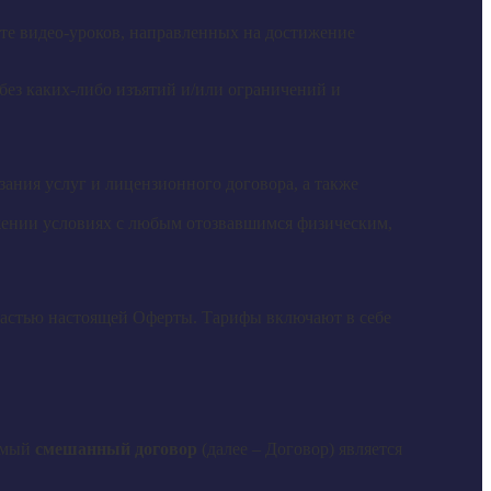
ате видео-уроков, направленных на достижение
без каких-либо изъятий и/или ограничений и
зания услуг и лицензионного договора, а также
ожении условиях с любым отозвавшимся физическим,
 частью настоящей Оферты. Тарифы включают в себе
аемый
смешанный договор
(далее – Договор) является