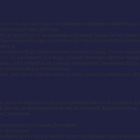
 (то есть, не приступая к исполнению следующего действия до 
вора) следующие действия:
ты и приступает к дальнейшим действиям, только после полного
отивопоказаний и при отсутствии противопоказаний Исполнител
чается;
% стоимости Курса Исполнителю согласно Тарифу. Оплата произ
 п. 2.1 настоящего Договора, условия Договора-оферты считаю
ами своих обязательств в рамках выбранного Заказчиком Курса
й стоимости Курса Исполнителю.
бочих дней после перечисления полной стоимости выбранного Ку
или условий Оферты посредством размещения новой редакции до
Курса не распространяется на уже оплаченный Заказчиком Курс.
им Договором.
установленных настоящим Договором:
им Договором.
е обратиться в суд для защиты своих нарушенных прав и взыскан