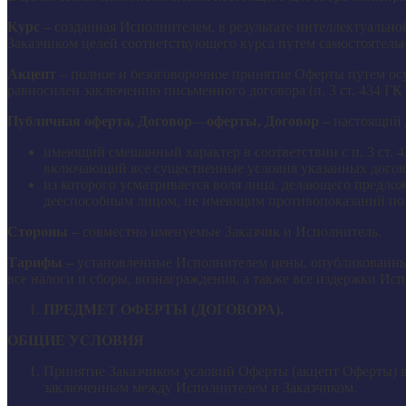
Курс –
созданная Исполнителем, в результате интеллектуально
Заказчиком целей соответствующего курса путем самостоятель
Акцепт
– полное и безоговорочное принятие Оферты путем осу
равносилен заключению письменного договора (п. 3 ст. 434 ГК
Публичная оферта, Договор
—
оферты, Договор –
настоящий 
имеющий смешанный характер в соответствии с п. 3 ст. 4
включающий все существенные условия указанных догов
из которого усматривается воля лица, делающего предло
дееспособным лицом, не имеющим противопоказаний по с
Стороны –
совместно именуемые Заказчик и Исполнитель.
Тарифы –
установленные Исполнителем цены, опубликованные
все налоги и сборы, вознаграждения, а также все издержки Ис
ПРЕДМЕТ ОФЕРТЫ (ДОГОВОРА).
ОБЩИЕ УСЛОВИЯ
Принятие Заказчиком условий Оферты (акцепт Оферты) в
заключенным между Исполнителем и Заказчиком.