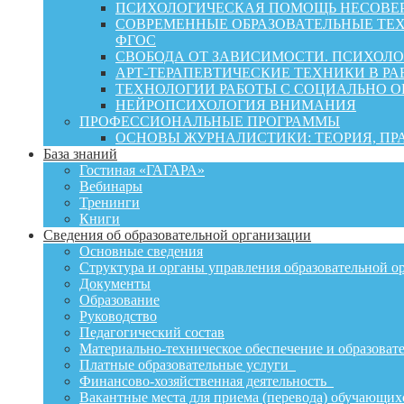
ПСИХОЛОГИЧЕСКАЯ ПОМОЩЬ НЕСОВЕР
СОВРЕМЕННЫЕ ОБРАЗОВАТЕЛЬНЫЕ ТЕХ
ФГОС
СВОБОДА ОТ ЗАВИСИМОСТИ. ПСИХОЛ
АРТ-ТЕРАПЕВТИЧЕСКИЕ ТЕХНИКИ В РА
ТЕХНОЛОГИИ РАБОТЫ С СОЦИАЛЬНО 
НЕЙРОПСИХОЛОГИЯ ВНИМАНИЯ
ПРОФЕССИОНАЛЬНЫЕ ПРОГРАММЫ
ОСНОВЫ ЖУРНАЛИСТИКИ: ТЕОРИЯ, П
База знаний
Гостиная «ГАГАРА»
Вебинары
Тренинги
Книги
Сведения об образовательной организации
Основные сведения
Структура и органы управления образовательной о
Документы
Образование
Руководство
Педагогический состав
Материально-техническое обеспечение и образовате
Платные образовательные услуги
Финансово-хозяйственная деятельность
Вакантные места для приема (перевода) обучающих