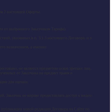
ом 2 настоящей Оферты.
ти от выбранного Заказчиком Тарифа).
вий, указанных в п. 3.1.3 настоящего Договора, и в
его назначением, а именно:
естовано, не является предметом исков третьих лиц.
ученных от Заказчика на предмет травм и
ции для оценки.
. Заказчик не вправе предоставлять доступ к видео-
ем публикации новой редакции Договора на Сайте по