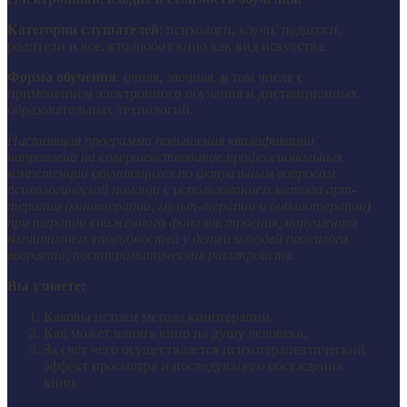
Категории слушателей
: психологи, коучи, педагоги,
родители и все, кто любит кино как вид искусства.
Форма обучения
: очная, заочная, в том числе с
применением электронного обучения и дистанционных
образовательных технологий.
Настоящая программа повышения квалификации
направлена на совершенствование профессиональных
компетенций обучающихся по актуальным вопросам
психологической помощи с использованием метода арт-
терапии (кинотерапии, мульт-терапии и библиотерапии)
при терапии сниженного фона настроения, нарушениях
когнитивных способностей у детей и людей пожилого
возраста, посттраматических расстройств.
Вы узнаете:
Каковы истоки метода кинотерапии.
Как может влиять кино на душу человека.
За счет чего осуществляется психотерапевтический
эффект просмотра и последующего обсуждения
кино.