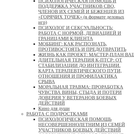
ПСИХОЛОГИЧЕСКАЯ ПОМОЩЬ И
ПОДДЕРЖКА УЧАСТНИКОВ СВО,
ЧЛЕНОВ ИХ СЕМЕЙ И БЕЖЕНЦЕВ ИЗ
«ГОРЯЧИХ ТОЧЕК» (в формате деловых
игр)
ПСИХОЛОГ И СЕКСУАЛЬНОСТЬ:
РАБОТА С НОРМОЙ, ДЕВИАЦИЕЙ И
ГРАНИЦАМИ КЛИЕНТА
МОББИНГ: КАК РАСПОЗНАТЬ,
ПРОТИВОСТОЯТЬ И ПРЕДОТВРАТИТЬ
ЖИЗНЬ КАК ПРОЕКТ: МАСТЕР‑ПЛАН ВА
ДЛИТЕЛЬНАЯ ТЕРАПИЯ К-ПТСР: ОТ
СТАБИЛИЗАЦИИ ДО ИНТЕГРАЦИИ.
КАРТА ТЕРАПЕВТИЧЕСКОГО ПУТИ,
ОТНОШЕНИЯ И ПРОФИЛАКТИКА
СРЫВА
МОРАЛЬНАЯ ТРАВМА: ПРОРАБОТКА
ЧУВСТВА ВИНЫ, СТЫДА И ПОТЕРИ
ДОВЕРИЯ У ВЕТЕРАНОВ БОЕВЫХ
ДЕЙСТВИЙ
Кино для души
РАБОТА С ПОДРОСТКАМИ
ПСИХОЛОГИЧЕСКАЯ ПОМОЩЬ
НЕСОВЕРШЕННОЛЕТНИМ ИЗ СЕМЕЙ
УЧАСТНИКОВ БОЕВЫХ ДЕЙСТВИЙ