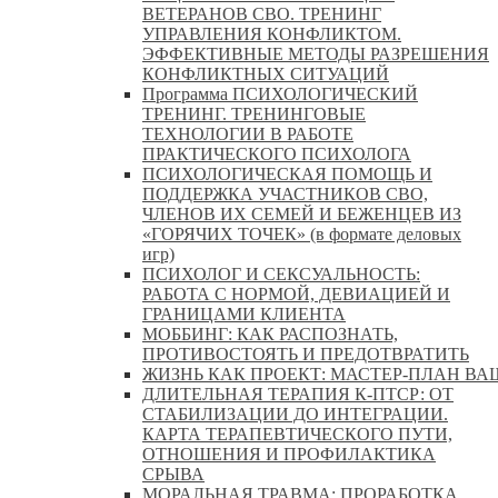
ВЕТЕРАНОВ СВО. ТРЕНИНГ
УПРАВЛЕНИЯ КОНФЛИКТОМ.
ЭФФЕКТИВНЫЕ МЕТОДЫ РАЗРЕШЕНИЯ
КОНФЛИКТНЫХ СИТУАЦИЙ
Программа ПСИХОЛОГИЧЕСКИЙ
ТРЕНИНГ. ТРЕНИНГОВЫЕ
ТЕХНОЛОГИИ В РАБОТЕ
ПРАКТИЧЕСКОГО ПСИХОЛОГА
ПСИХОЛОГИЧЕСКАЯ ПОМОЩЬ И
ПОДДЕРЖКА УЧАСТНИКОВ СВО,
ЧЛЕНОВ ИХ СЕМЕЙ И БЕЖЕНЦЕВ ИЗ
«ГОРЯЧИХ ТОЧЕК» (в формате деловых
игр)
ПСИХОЛОГ И СЕКСУАЛЬНОСТЬ:
РАБОТА С НОРМОЙ, ДЕВИАЦИЕЙ И
ГРАНИЦАМИ КЛИЕНТА
МОББИНГ: КАК РАСПОЗНАТЬ,
ПРОТИВОСТОЯТЬ И ПРЕДОТВРАТИТЬ
ЖИЗНЬ КАК ПРОЕКТ: МАСТЕР‑ПЛАН ВА
ДЛИТЕЛЬНАЯ ТЕРАПИЯ К-ПТСР: ОТ
СТАБИЛИЗАЦИИ ДО ИНТЕГРАЦИИ.
КАРТА ТЕРАПЕВТИЧЕСКОГО ПУТИ,
ОТНОШЕНИЯ И ПРОФИЛАКТИКА
СРЫВА
МОРАЛЬНАЯ ТРАВМА: ПРОРАБОТКА