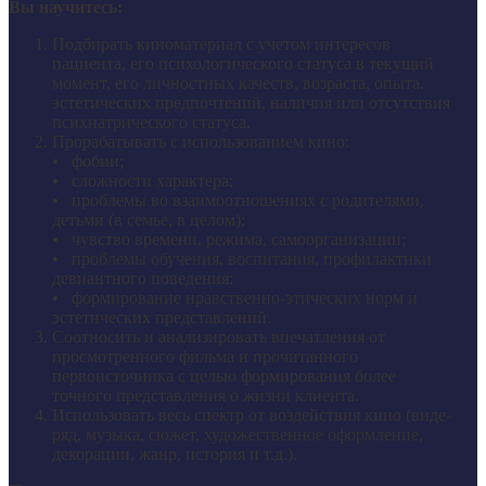
Вы научитесь:
Подбирать киноматериал с учетом интересов
пациента, его психологического статуса в текущий
момент, его личностных качеств, возраста, опыта,
эстетических предпочтений, наличия или отсутствия
психиатрического статуса.
Прорабатывать с использованием кино:
• фобии;
• сложности характера;
• проблемы во взаимоотношениях с родителями,
детьми (в семье, в целом);
• чувство времени, режима, самоорганизации;
• проблемы обучения, воспитания, профилактики
девиантного поведения;
• формирование нравственно-этических норм и
эстетических представлений.
Соотносить и анализировать впечатления от
просмотренного фильма и прочитанного
первоисточника с целью формирования более
точного представления о жизни клиента.
Использовать весь спектр от воздействия кино (виде-
ряд, музыка, сюжет, художественное оформление,
декорации, жанр, история и т.д.).