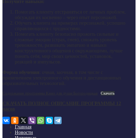
Получите навыки:
Помогать клиенту отстраняться от личных проблем,
обсуждая их косвенно – через опыт персонажей.
Обучать клиента на примерах персонажей, успешно
справляющихся с трудностями.
Помогать клиенту безопасно прожить сильные и
сложные эмоции (страх, гнев), снижать уровень
тревожности, развивать эмпатию и навыки
конструктивного общения с окружающими, лучше
понять себя, мир своих ценностей, установок,
реакций и импульсов.
Форма обучения
: очная, заочная, в том числе с
применением электронного обучения и дистанционных
образовательных технологий.
Содержание программы Кино для души Богородицкая
Скачать
СКАЧАТЬ ПОЛНОЕ ОПИСАНИЕ ПРОГРАММЫ 12
часов
Главная
Новости
Интервью