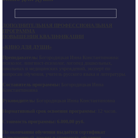
ДОПОЛНИТЕЛЬНАЯ ПРОФЕССИОНАЛЬНАЯ
ПРОГРАММА
ПОВЫШЕНИЯ КВАЛИФИКАЦИИ
«КИНО ДЛЯ ДУШИ»
Преподаватель:
Богородицкая Инна Константиновна:
психолог, лингвист-психолог, логопед дошкольных,
школьных и медицинских учреждений, эксперт по
вопросам обучения, учитель русского языка и литературы
.
Составитель программы:
Богородицкая Инна
Константиновна
Руководитель:
Богородицкая Инна Константиновна
Нормативный срок освоения программы
: 12 часов.
Стоимость программы: 6.000,00 руб.
По окончании обучения выдаётся сертификат
(электронный, входит в стоимость обучения.