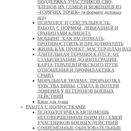
ПОДДЕРЖКА УЧАСТНИКОВ СВО,
ЧЛЕНОВ ИХ СЕМЕЙ И БЕЖЕНЦЕВ ИЗ
«ГОРЯЧИХ ТОЧЕК» (в формате деловых
игр)
ПСИХОЛОГ И СЕКСУАЛЬНОСТЬ:
РАБОТА С НОРМОЙ, ДЕВИАЦИЕЙ И
ГРАНИЦАМИ КЛИЕНТА
МОББИНГ: КАК РАСПОЗНАТЬ,
ПРОТИВОСТОЯТЬ И ПРЕДОТВРАТИТЬ
ЖИЗНЬ КАК ПРОЕКТ: МАСТЕР‑ПЛАН ВА
ДЛИТЕЛЬНАЯ ТЕРАПИЯ К-ПТСР: ОТ
СТАБИЛИЗАЦИИ ДО ИНТЕГРАЦИИ.
КАРТА ТЕРАПЕВТИЧЕСКОГО ПУТИ,
ОТНОШЕНИЯ И ПРОФИЛАКТИКА
СРЫВА
МОРАЛЬНАЯ ТРАВМА: ПРОРАБОТКА
ЧУВСТВА ВИНЫ, СТЫДА И ПОТЕРИ
ДОВЕРИЯ У ВЕТЕРАНОВ БОЕВЫХ
ДЕЙСТВИЙ
Кино для души
РАБОТА С ПОДРОСТКАМИ
ПСИХОЛОГИЧЕСКАЯ ПОМОЩЬ
НЕСОВЕРШЕННОЛЕТНИМ ИЗ СЕМЕЙ
УЧАСТНИКОВ БОЕВЫХ ДЕЙСТВИЙ
СОВРЕМЕННЫЕ ОБРАЗОВАТЕЛЬНЫЕ