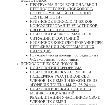
ПОДГОТОВКА
ПРОГРАММА ПРОФЕССИОНАЛЬНОЙ
ПЕРЕПОДГОТОВКИ «ПСИХОЛОГ В
СФЕРЕ СЛУЖЕБНОЙ И ВОЕННОЙ
ДЕЯТЕЛЬНОСТИ»
КРИЗИСНОЕ ПСИХОЛОГИЧЕСКОЕ
КОНСУЛЬТИРОВАНИЕ УЧАСТНИКОВ
СВО И ЧЛЕНОВ ИХ СЕМЕЙ
ПСИХОЛОГИЯ ЭКСТРЕМАЛЬНЫХ
СИТУАЦИЙ И СОСТОЯНИЙ
КРИЗИСНОЕ КОНСУЛЬТИРОВАНИЕ ПРИ
ПЕРЕЖИВАНИИ ЭКСТРЕМАЛЬНЫХ
СИТУАЦИЙ
Психологическая помощь пострадавшим в
ЧС: экстренная и отсроченная
ПСИХОЛОГИЧЕСКАЯ ПОМОЩЬ
ПСИХОЛОГИЯ ТЕРРОРИЗМА
ПСИХОЛОГИЧЕСКАЯ ПОМОЩЬ И
ПОДДЕРЖКА УЧАСТНИКОВ СВО,
ЧЛЕНОВ ИХ СЕМЕЙ И БЕЖЕНЦЕВ ИЗ
«ГОРЯЧИХ ТОЧЕК» 144, 72, 36, 24 часа
ПСИХОЛОГИЧЕСКИЙ ТРЕНИНГ В
МЕДИКО-СОЦИАЛЬНОЙ
РЕАБИЛИТАЦИИ УЧАСТНИКОВ СВО И
ЧЛЕНОВ ИХ СЕМЕЙ