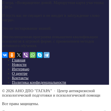
II игра. «Возвращение домой. Маршрутная карта участника
СВО»
И пусть вас не смущает и не вводит в заблуждение слово
«игра».
Это не тестирование знаний.
Это полноценная программа повышения квалификации
психологов в игровой форме, с применением методов
активного обучения.
Главная
Новости
Интервью
О центре
Контакты
Политика конфиденциальности
©
2026
АНО ДПО "ГАГАРА"
·
Центр антикризисной
психологической подготовки и психологической помощи
Все права защищены.