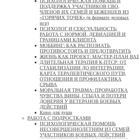
ПСИХОЛОГИЧЕСКАЯ ПОМОЩЬ И
ПОДДЕРЖКА УЧАСТНИКОВ СВО,
ЧЛЕНОВ ИХ СЕМЕЙ И БЕЖЕНЦЕВ ИЗ
«ГОРЯЧИХ ТОЧЕК» (в формате деловых
игр)
ПСИХОЛОГ И СЕКСУАЛЬНОСТЬ:
РАБОТА С НОРМОЙ, ДЕВИАЦИЕЙ И
ГРАНИЦАМИ КЛИЕНТА
МОББИНГ: КАК РАСПОЗНАТЬ,
ПРОТИВОСТОЯТЬ И ПРЕДОТВРАТИТЬ
ЖИЗНЬ КАК ПРОЕКТ: МАСТЕР‑ПЛАН ВА
ДЛИТЕЛЬНАЯ ТЕРАПИЯ К-ПТСР: ОТ
СТАБИЛИЗАЦИИ ДО ИНТЕГРАЦИИ.
КАРТА ТЕРАПЕВТИЧЕСКОГО ПУТИ,
ОТНОШЕНИЯ И ПРОФИЛАКТИКА
СРЫВА
МОРАЛЬНАЯ ТРАВМА: ПРОРАБОТКА
ЧУВСТВА ВИНЫ, СТЫДА И ПОТЕРИ
ДОВЕРИЯ У ВЕТЕРАНОВ БОЕВЫХ
ДЕЙСТВИЙ
Кино для души
РАБОТА С ПОДРОСТКАМИ
ПСИХОЛОГИЧЕСКАЯ ПОМОЩЬ
НЕСОВЕРШЕННОЛЕТНИМ ИЗ СЕМЕЙ
УЧАСТНИКОВ БОЕВЫХ ДЕЙСТВИЙ