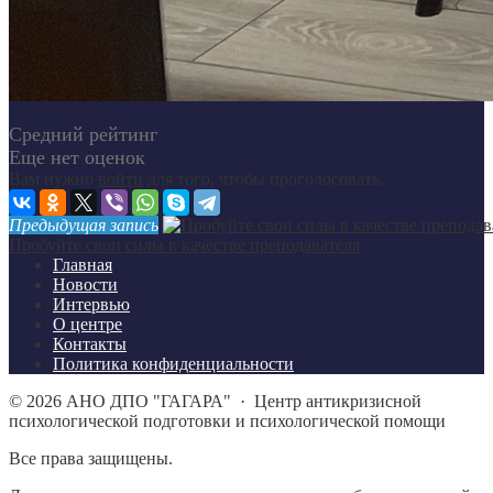
Средний рейтинг
Еще нет оценок
Вам нужно
войти
для того, чтобы проголосовать.
Предыдущая запись
Пробуйте свои силы в качестве преподавателя
Главная
Новости
Интервью
О центре
Контакты
Политика конфиденциальности
©
2026
АНО ДПО "ГАГАРА"
·
Центр антикризисной
психологической подготовки и психологической помощи
Все права защищены.