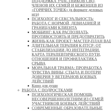
ПОДДЕРЖКА УЧАСТНИКОВ СВО,
ЧЛЕНОВ ИХ СЕМЕЙ И БЕЖЕНЦЕВ ИЗ
«ГОРЯЧИХ ТОЧЕК» (в формате деловых
игр)
ПСИХОЛОГ И СЕКСУАЛЬНОСТЬ:
РАБОТА С НОРМОЙ, ДЕВИАЦИЕЙ И
ГРАНИЦАМИ КЛИЕНТА
МОББИНГ: КАК РАСПОЗНАТЬ,
ПРОТИВОСТОЯТЬ И ПРЕДОТВРАТИТЬ
ЖИЗНЬ КАК ПРОЕКТ: МАСТЕР‑ПЛАН ВА
ДЛИТЕЛЬНАЯ ТЕРАПИЯ К-ПТСР: ОТ
СТАБИЛИЗАЦИИ ДО ИНТЕГРАЦИИ.
КАРТА ТЕРАПЕВТИЧЕСКОГО ПУТИ,
ОТНОШЕНИЯ И ПРОФИЛАКТИКА
СРЫВА
МОРАЛЬНАЯ ТРАВМА: ПРОРАБОТКА
ЧУВСТВА ВИНЫ, СТЫДА И ПОТЕРИ
ДОВЕРИЯ У ВЕТЕРАНОВ БОЕВЫХ
ДЕЙСТВИЙ
Кино для души
РАБОТА С ПОДРОСТКАМИ
ПСИХОЛОГИЧЕСКАЯ ПОМОЩЬ
НЕСОВЕРШЕННОЛЕТНИМ ИЗ СЕМЕЙ
УЧАСТНИКОВ БОЕВЫХ ДЕЙСТВИЙ
СОВРЕМЕННЫЕ ОБРАЗОВАТЕЛЬНЫЕ