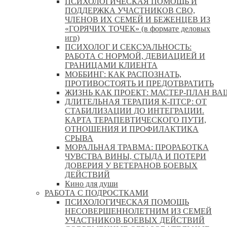
ПСИХОЛОГИЧЕСКАЯ ПОМОЩЬ И
ПОДДЕРЖКА УЧАСТНИКОВ СВО,
ЧЛЕНОВ ИХ СЕМЕЙ И БЕЖЕНЦЕВ ИЗ
«ГОРЯЧИХ ТОЧЕК» (в формате деловых
игр)
ПСИХОЛОГ И СЕКСУАЛЬНОСТЬ:
РАБОТА С НОРМОЙ, ДЕВИАЦИЕЙ И
ГРАНИЦАМИ КЛИЕНТА
МОББИНГ: КАК РАСПОЗНАТЬ,
ПРОТИВОСТОЯТЬ И ПРЕДОТВРАТИТЬ
ЖИЗНЬ КАК ПРОЕКТ: МАСТЕР‑ПЛАН ВА
ДЛИТЕЛЬНАЯ ТЕРАПИЯ К-ПТСР: ОТ
СТАБИЛИЗАЦИИ ДО ИНТЕГРАЦИИ.
КАРТА ТЕРАПЕВТИЧЕСКОГО ПУТИ,
ОТНОШЕНИЯ И ПРОФИЛАКТИКА
СРЫВА
МОРАЛЬНАЯ ТРАВМА: ПРОРАБОТКА
ЧУВСТВА ВИНЫ, СТЫДА И ПОТЕРИ
ДОВЕРИЯ У ВЕТЕРАНОВ БОЕВЫХ
ДЕЙСТВИЙ
Кино для души
РАБОТА С ПОДРОСТКАМИ
ПСИХОЛОГИЧЕСКАЯ ПОМОЩЬ
НЕСОВЕРШЕННОЛЕТНИМ ИЗ СЕМЕЙ
УЧАСТНИКОВ БОЕВЫХ ДЕЙСТВИЙ