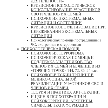
ДЕЯТЕЛЬНОСТИ»
КРИЗИСНОЕ ПСИХОЛОГИЧЕСКОЕ
КОНСУЛЬТИРОВАНИЕ УЧАСТНИКОВ
СВО И ЧЛЕНОВ ИХ СЕМЕЙ
ПСИХОЛОГИЯ ЭКСТРЕМАЛЬНЫХ
СИТУАЦИЙ И СОСТОЯНИЙ
КРИЗИСНОЕ КОНСУЛЬТИРОВАНИЕ ПРИ
ПЕРЕЖИВАНИИ ЭКСТРЕМАЛЬНЫХ
СИТУАЦИЙ
Психологическая помощь пострадавшим в
ЧС: экстренная и отсроченная
ПСИХОЛОГИЧЕСКАЯ ПОМОЩЬ
ПСИХОЛОГИЯ ТЕРРОРИЗМА
ПСИХОЛОГИЧЕСКАЯ ПОМОЩЬ И
ПОДДЕРЖКА УЧАСТНИКОВ СВО,
ЧЛЕНОВ ИХ СЕМЕЙ И БЕЖЕНЦЕВ ИЗ
«ГОРЯЧИХ ТОЧЕК» 144, 72, 36, 24 часа
ПСИХОЛОГИЧЕСКИЙ ТРЕНИНГ В
МЕДИКО-СОЦИАЛЬНОЙ
РЕАБИЛИТАЦИИ УЧАСТНИКОВ СВО И
ЧЛЕНОВ ИХ СЕМЕЙ
ТЕОРИЯ И ПРАКТИКА АРТ-ТЕРАПИИ
И-ЦЗИН В ПСИХОТЕРАПИИ И
ПСИХОКОРРЕКЦИИ: АРХЕТИПЫ,
СИМВОЛЫ, ТРАНСФОРМАЦИЯ