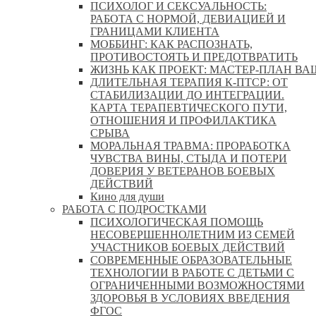
ПСИХОЛОГ И СЕКСУАЛЬНОСТЬ:
РАБОТА С НОРМОЙ, ДЕВИАЦИЕЙ И
ГРАНИЦАМИ КЛИЕНТА
МОББИНГ: КАК РАСПОЗНАТЬ,
ПРОТИВОСТОЯТЬ И ПРЕДОТВРАТИТЬ
ЖИЗНЬ КАК ПРОЕКТ: МАСТЕР‑ПЛАН ВА
ДЛИТЕЛЬНАЯ ТЕРАПИЯ К-ПТСР: ОТ
СТАБИЛИЗАЦИИ ДО ИНТЕГРАЦИИ.
КАРТА ТЕРАПЕВТИЧЕСКОГО ПУТИ,
ОТНОШЕНИЯ И ПРОФИЛАКТИКА
СРЫВА
МОРАЛЬНАЯ ТРАВМА: ПРОРАБОТКА
ЧУВСТВА ВИНЫ, СТЫДА И ПОТЕРИ
ДОВЕРИЯ У ВЕТЕРАНОВ БОЕВЫХ
ДЕЙСТВИЙ
Кино для души
РАБОТА С ПОДРОСТКАМИ
ПСИХОЛОГИЧЕСКАЯ ПОМОЩЬ
НЕСОВЕРШЕННОЛЕТНИМ ИЗ СЕМЕЙ
УЧАСТНИКОВ БОЕВЫХ ДЕЙСТВИЙ
СОВРЕМЕННЫЕ ОБРАЗОВАТЕЛЬНЫЕ
ТЕХНОЛОГИИ В РАБОТЕ С ДЕТЬМИ С
ОГРАНИЧЕННЫМИ ВОЗМОЖНОСТЯМИ
ЗДОРОВЬЯ В УСЛОВИЯХ ВВЕДЕНИЯ
ФГОС