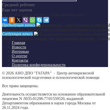
Средний рейтинг
Еще нет оценок
Вам нужно
войти
для того, чтобы проголосовать.
Предыдущая запись
начинаем он – лайн обучение в рамках Медиашколы по психол
Следующая запись
«Психологическая помощь при переживании насилия», 3 занят
Главная
Новости
Интервью
О центре
Контакты
Политика конфиденциальности
©
2026
АНО ДПО "ГАГАРА"
·
Центр антикризисной
психологической подготовки и психологической помощи
Все права защищены.
Деятельность осуществляется на основании образовательной
лицензии N Л035-01298-77/01559520, выданной
Департаментом образования и науки города Москвы от
26.11.2024 года.