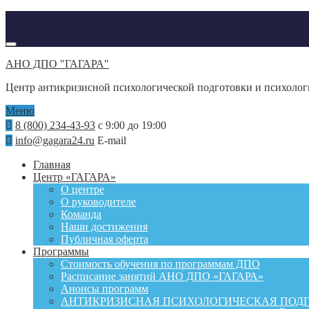
АНО ДПО "ГАГАРА"
Центр антикризисной психологической подготовки и психоло
Меню
8 (800) 234-43-93
с 9:00 до 19:00
info@gagara24.ru
E-mail
Главная
Центр «ГАГАРА»
О центре
О руководителе
Команда
Наши достижения
Публичная оферта
Программы
Стоимость обучения по программам ДПО
Расписание занятий АНО ДПО «ГАГАРА»
Анонсы программ
АНТИКРИЗИСНАЯ ПСИХОЛОГИЧЕСКАЯ ПОД