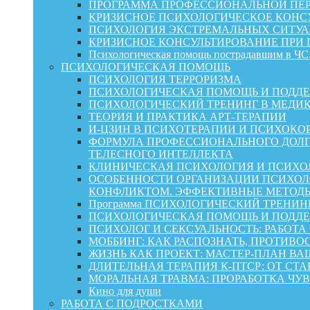
ПРОГРАММА ПРОФЕССИОНАЛЬНОЙ ПЕР
КРИЗИСНОЕ ПСИХОЛОГИЧЕСКОЕ КОНСУ
ПСИХОЛОГИЯ ЭКСТРЕМАЛЬНЫХ СИТУА
КРИЗИСНОЕ КОНСУЛЬТИРОВАНИЕ ПРИ
Психологическая помощь пострадавшим в ЧС:
ПСИХОЛОГИЧЕСКАЯ ПОМОЩЬ
ПСИХОЛОГИЯ ТЕРРОРИЗМА
ПСИХОЛОГИЧЕСКАЯ ПОМОЩЬ И ПОДДЕРЖКА
ПСИХОЛОГИЧЕСКИЙ ТРЕНИНГ В МЕДИ
ТЕОРИЯ И ПРАКТИКА АРТ-ТЕРАПИИ
И-ЦЗИН В ПСИХОТЕРАПИИ И ПСИХОКО
ФОРМУЛА ПРОФЕССИОНАЛЬНОГО ДОЛГ
ТЕЛЕСНОГО ИНТЕЛЛЕКТА
КЛИНИЧЕСКАЯ ПСИХОЛОГИЯ И ПСИХОЛ
ОСОБЕННОСТИ ОРГАНИЗАЦИИ ПСИХОЛО
КОНФЛИКТОМ. ЭФФЕКТИВНЫЕ МЕТОД
Программа ПСИХОЛОГИЧЕСКИЙ ТРЕНИН
ПСИХОЛОГИЧЕСКАЯ ПОМОЩЬ И ПОДДЕРЖК
ПСИХОЛОГ И СЕКСУАЛЬНОСТЬ: РАБОТА
МОББИНГ: КАК РАСПОЗНАТЬ, ПРОТИВО
ЖИЗНЬ КАК ПРОЕКТ: МАСТЕР‑ПЛАН ВА
ДЛИТЕЛЬНАЯ ТЕРАПИЯ К-ПТСР: ОТ СТ
МОРАЛЬНАЯ ТРАВМА: ПРОРАБОТКА ЧУВ
Кино для души
РАБОТА С ПОДРОСТКАМИ