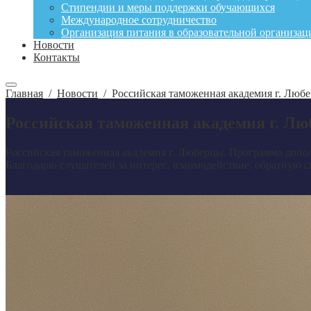
Стипендии и меры поддержки обучающихся
Международное сотрудничество
Организация питания в образовательной организац
Новости
Контакты
Главная
/
Новости
/
Российская таможенная академия г. Люб
Российская таможенная академия г. Л
Российская таможенная академия г. Люберцы. Программа допо
Благодарю слушателей за интерес, взаимодействие, обратную с