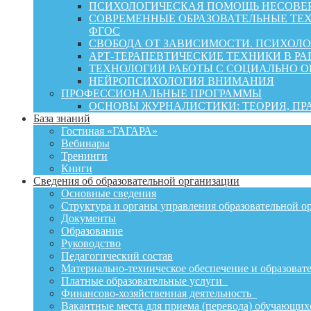
ПСИХОЛОГИЧЕСКАЯ ПОМОЩЬ НЕСОВЕР
СОВРЕМЕННЫЕ ОБРАЗОВАТЕЛЬНЫЕ ТЕХ
ФГОС
СВОБОДА ОТ ЗАВИСИМОСТИ. ПСИХОЛ
АРТ-ТЕРАПЕВТИЧЕСКИЕ ТЕХНИКИ В РА
ТЕХНОЛОГИИ РАБОТЫ С СОЦИАЛЬНО 
НЕЙРОПСИХОЛОГИЯ ВНИМАНИЯ
ПРОФЕССИОНАЛЬНЫЕ ПРОГРАММЫ
ОСНОВЫ ЖУРНАЛИСТИКИ: ТЕОРИЯ, П
База знаний
Гостиная «ГАГАРА»
Вебинары
Тренинги
Книги
Сведения об образовательной организации
Основные сведения
Структура и органы управления образовательной о
Документы
Образование
Руководство
Педагогический состав
Материально-техническое обеспечение и образовате
Платные образовательные услуги
Финансово-хозяйственная деятельность
Вакантные места для приема (перевода) обучающих