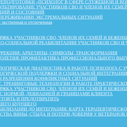
ЕПОДГОТОВКИ «ПСИХОЛОГ В СФЕРЕ СЛУЖЕБНОЙ И ВО
ЛЬТИРОВАНИЕ УЧАСТНИКОВ СВО И ЧЛЕНОВ ИХ СЕМЕ
ЦИЙ И СОСТОЯНИЙ
 ПЕРЕЖИВАНИИ ЭКСТРЕМАЛЬНЫХ СИТУАЦИЙ
 экстренная и отсроченная
 УЧАСТНИКОВ СВО, ЧЛЕНОВ ИХ СЕМЕЙ И БЕЖЕНЦЕВ ИЗ 
КО-СОЦИАЛЬНОЙ РЕАБИЛИТАЦИИ УЧАСТНИКОВ СВО И 
РРЕКЦИИ: АРХЕТИПЫ, СИМВОЛЫ, ТРАНСФОРМАЦИЯ
ОЛЕТИЯ: ПРОФИЛАКТИКА ПРОФЕССИОНАЛЬНОГО ВЫГО
ОГИЧЕСКАЯ ДИАГНОСТИКА В РАБОТЕ ПСИХОЛОГА С 
ГИЧЕСКОЙ ПОДДЕРЖКИ И СОЦИАЛЬНОЙ ИНТЕГРАЦИИ 
Ы РАЗРЕШЕНИЯ КОНФЛИКТНЫХ СИТУАЦИЙ
Г. ТРЕНИНГОВЫЕ ТЕХНОЛОГИИ В РАБОТЕ ПРАКТИЧЕСК
А УЧАСТНИКОВ СВО, ЧЛЕНОВ ИХ СЕМЕЙ И БЕЖЕНЦЕВ ИЗ 
 С НОРМОЙ, ДЕВИАЦИЕЙ И ГРАНИЦАМИ КЛИЕНТА
СТОЯТЬ И ПРЕДОТВРАТИТЬ
ШЕГО БУДУЩЕГО
АБИЛИЗАЦИИ ДО ИНТЕГРАЦИИ. КАРТА ТЕРАПЕВТИЧЕС
СТВА ВИНЫ, СТЫДА И ПОТЕРИ ДОВЕРИЯ У ВЕТЕРАНОВ