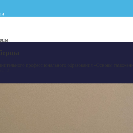
ии
ерцы
юберцы
лнительного профессионального образования «Основы таможенн
вязь!