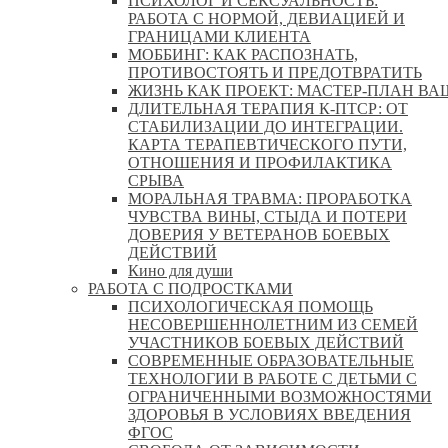
ПСИХОЛОГ И СЕКСУАЛЬНОСТЬ:
РАБОТА С НОРМОЙ, ДЕВИАЦИЕЙ И
ГРАНИЦАМИ КЛИЕНТА
МОББИНГ: КАК РАСПОЗНАТЬ,
ПРОТИВОСТОЯТЬ И ПРЕДОТВРАТИТЬ
ЖИЗНЬ КАК ПРОЕКТ: МАСТЕР‑ПЛАН ВА
ДЛИТЕЛЬНАЯ ТЕРАПИЯ К-ПТСР: ОТ
СТАБИЛИЗАЦИИ ДО ИНТЕГРАЦИИ.
КАРТА ТЕРАПЕВТИЧЕСКОГО ПУТИ,
ОТНОШЕНИЯ И ПРОФИЛАКТИКА
СРЫВА
МОРАЛЬНАЯ ТРАВМА: ПРОРАБОТКА
ЧУВСТВА ВИНЫ, СТЫДА И ПОТЕРИ
ДОВЕРИЯ У ВЕТЕРАНОВ БОЕВЫХ
ДЕЙСТВИЙ
Кино для души
РАБОТА С ПОДРОСТКАМИ
ПСИХОЛОГИЧЕСКАЯ ПОМОЩЬ
НЕСОВЕРШЕННОЛЕТНИМ ИЗ СЕМЕЙ
УЧАСТНИКОВ БОЕВЫХ ДЕЙСТВИЙ
СОВРЕМЕННЫЕ ОБРАЗОВАТЕЛЬНЫЕ
ТЕХНОЛОГИИ В РАБОТЕ С ДЕТЬМИ С
ОГРАНИЧЕННЫМИ ВОЗМОЖНОСТЯМИ
ЗДОРОВЬЯ В УСЛОВИЯХ ВВЕДЕНИЯ
ФГОС