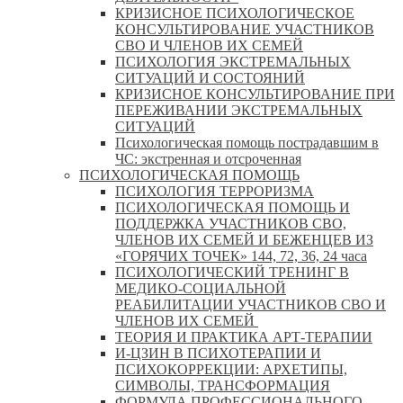
КРИЗИСНОЕ ПСИХОЛОГИЧЕСКОЕ
КОНСУЛЬТИРОВАНИЕ УЧАСТНИКОВ
СВО И ЧЛЕНОВ ИХ СЕМЕЙ
ПСИХОЛОГИЯ ЭКСТРЕМАЛЬНЫХ
СИТУАЦИЙ И СОСТОЯНИЙ
КРИЗИСНОЕ КОНСУЛЬТИРОВАНИЕ ПРИ
ПЕРЕЖИВАНИИ ЭКСТРЕМАЛЬНЫХ
СИТУАЦИЙ
Психологическая помощь пострадавшим в
ЧС: экстренная и отсроченная
ПСИХОЛОГИЧЕСКАЯ ПОМОЩЬ
ПСИХОЛОГИЯ ТЕРРОРИЗМА
ПСИХОЛОГИЧЕСКАЯ ПОМОЩЬ И
ПОДДЕРЖКА УЧАСТНИКОВ СВО,
ЧЛЕНОВ ИХ СЕМЕЙ И БЕЖЕНЦЕВ ИЗ
«ГОРЯЧИХ ТОЧЕК» 144, 72, 36, 24 часа
ПСИХОЛОГИЧЕСКИЙ ТРЕНИНГ В
МЕДИКО-СОЦИАЛЬНОЙ
РЕАБИЛИТАЦИИ УЧАСТНИКОВ СВО И
ЧЛЕНОВ ИХ СЕМЕЙ
ТЕОРИЯ И ПРАКТИКА АРТ-ТЕРАПИИ
И-ЦЗИН В ПСИХОТЕРАПИИ И
ПСИХОКОРРЕКЦИИ: АРХЕТИПЫ,
СИМВОЛЫ, ТРАНСФОРМАЦИЯ
ФОРМУЛА ПРОФЕССИОНАЛЬНОГО