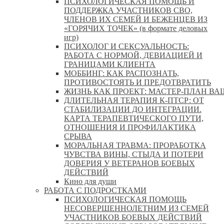
ПСИХОЛОГИЧЕСКАЯ ПОМОЩЬ И
ПОДДЕРЖКА УЧАСТНИКОВ СВО,
ЧЛЕНОВ ИХ СЕМЕЙ И БЕЖЕНЦЕВ ИЗ
«ГОРЯЧИХ ТОЧЕК» (в формате деловых
игр)
ПСИХОЛОГ И СЕКСУАЛЬНОСТЬ:
РАБОТА С НОРМОЙ, ДЕВИАЦИЕЙ И
ГРАНИЦАМИ КЛИЕНТА
МОББИНГ: КАК РАСПОЗНАТЬ,
ПРОТИВОСТОЯТЬ И ПРЕДОТВРАТИТЬ
ЖИЗНЬ КАК ПРОЕКТ: МАСТЕР‑ПЛАН ВА
ДЛИТЕЛЬНАЯ ТЕРАПИЯ К-ПТСР: ОТ
СТАБИЛИЗАЦИИ ДО ИНТЕГРАЦИИ.
КАРТА ТЕРАПЕВТИЧЕСКОГО ПУТИ,
ОТНОШЕНИЯ И ПРОФИЛАКТИКА
СРЫВА
МОРАЛЬНАЯ ТРАВМА: ПРОРАБОТКА
ЧУВСТВА ВИНЫ, СТЫДА И ПОТЕРИ
ДОВЕРИЯ У ВЕТЕРАНОВ БОЕВЫХ
ДЕЙСТВИЙ
Кино для души
РАБОТА С ПОДРОСТКАМИ
ПСИХОЛОГИЧЕСКАЯ ПОМОЩЬ
НЕСОВЕРШЕННОЛЕТНИМ ИЗ СЕМЕЙ
УЧАСТНИКОВ БОЕВЫХ ДЕЙСТВИЙ