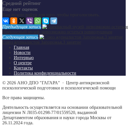
Средний рейтинг
Еще нет оценок
Вам нужно
войти
для того, чтобы проголосовать.
Предыдущая запись
Прекрасный музей, невозможно остаться равнодушным
Следующая запись
Союз журналистов Запорожья.3 занятие
Главная
Новости
Интервью
О центре
Контакты
Политика конфиденциальности
©
2026
АНО ДПО "ГАГАРА"
·
Центр антикризисной
психологической подготовки и психологической помощи
Все права защищены.
Деятельность осуществляется на основании образовательной
лицензии N Л035-01298-77/01559520, выданной
Департаментом образования и науки города Москвы от
26.11.2024 года.