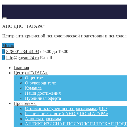
АНО ДПО "ГАГАРА"
Центр антикризисной психологической подготовки и психоло
Меню
8 (800) 234-43-93
с 9:00 до 19:00
info@gagara24.ru
E-mail
Главная
Центр «ГАГАРА»
О центре
О руководителе
Команда
Наши достижения
Публичная оферта
Программы
Стоимость обучения по программам ДПО
Расписание занятий АНО ДПО «ГАГАРА»
Анонсы программ
АНТИКРИЗИСНАЯ ПСИХОЛОГИЧЕСКАЯ ПОД