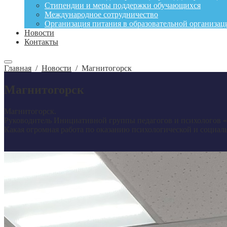
Стипендии и меры поддержки обучающихся
Международное сотрудничество
Организация питания в образовательной организац
Новости
Контакты
Главная
/
Новости
/
Магнитогорск
Магнитогорск
Магнитогорск.
Руководитель Инициативной группы педагогов и психологов 
Какая огромная работа по оказанию психологической и социал