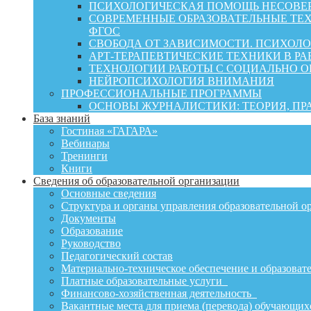
ПСИХОЛОГИЧЕСКАЯ ПОМОЩЬ НЕСОВЕР
СОВРЕМЕННЫЕ ОБРАЗОВАТЕЛЬНЫЕ ТЕХ
ФГОС
СВОБОДА ОТ ЗАВИСИМОСТИ. ПСИХОЛ
АРТ-ТЕРАПЕВТИЧЕСКИЕ ТЕХНИКИ В РА
ТЕХНОЛОГИИ РАБОТЫ С СОЦИАЛЬНО 
НЕЙРОПСИХОЛОГИЯ ВНИМАНИЯ
ПРОФЕССИОНАЛЬНЫЕ ПРОГРАММЫ
ОСНОВЫ ЖУРНАЛИСТИКИ: ТЕОРИЯ, П
База знаний
Гостиная «ГАГАРА»
Вебинары
Тренинги
Книги
Сведения об образовательной организации
Основные сведения
Структура и органы управления образовательной о
Документы
Образование
Руководство
Педагогический состав
Материально-техническое обеспечение и образовате
Платные образовательные услуги
Финансово-хозяйственная деятельность
Вакантные места для приема (перевода) обучающих