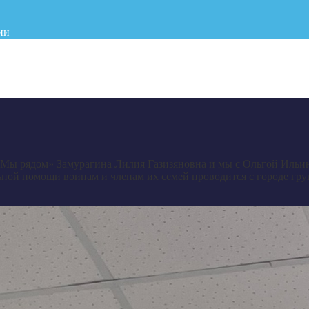
ии
«Мы рядом» Замурагина Лилия Газизяновна и мы с Ольгой Ильи
ьной помощи воинам и членам их семей проводится с городе гру