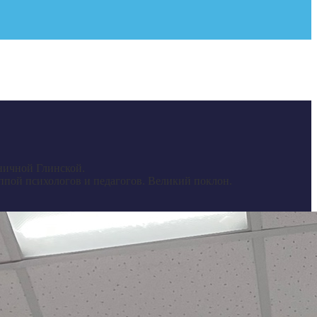
ничной Глинской.
ппой психологов и педагогов. Великий поклон.