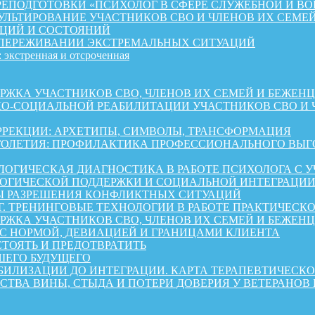
ЕПОДГОТОВКИ «ПСИХОЛОГ В СФЕРЕ СЛУЖЕБНОЙ И ВО
ЛЬТИРОВАНИЕ УЧАСТНИКОВ СВО И ЧЛЕНОВ ИХ СЕМЕ
ЦИЙ И СОСТОЯНИЙ
 ПЕРЕЖИВАНИИ ЭКСТРЕМАЛЬНЫХ СИТУАЦИЙ
 экстренная и отсроченная
 УЧАСТНИКОВ СВО, ЧЛЕНОВ ИХ СЕМЕЙ И БЕЖЕНЦЕВ ИЗ 
КО-СОЦИАЛЬНОЙ РЕАБИЛИТАЦИИ УЧАСТНИКОВ СВО И 
РРЕКЦИИ: АРХЕТИПЫ, СИМВОЛЫ, ТРАНСФОРМАЦИЯ
ОЛЕТИЯ: ПРОФИЛАКТИКА ПРОФЕССИОНАЛЬНОГО ВЫГО
ОГИЧЕСКАЯ ДИАГНОСТИКА В РАБОТЕ ПСИХОЛОГА С 
ГИЧЕСКОЙ ПОДДЕРЖКИ И СОЦИАЛЬНОЙ ИНТЕГРАЦИИ 
Ы РАЗРЕШЕНИЯ КОНФЛИКТНЫХ СИТУАЦИЙ
Г. ТРЕНИНГОВЫЕ ТЕХНОЛОГИИ В РАБОТЕ ПРАКТИЧЕСК
А УЧАСТНИКОВ СВО, ЧЛЕНОВ ИХ СЕМЕЙ И БЕЖЕНЦЕВ ИЗ 
 С НОРМОЙ, ДЕВИАЦИЕЙ И ГРАНИЦАМИ КЛИЕНТА
СТОЯТЬ И ПРЕДОТВРАТИТЬ
ШЕГО БУДУЩЕГО
АБИЛИЗАЦИИ ДО ИНТЕГРАЦИИ. КАРТА ТЕРАПЕВТИЧЕС
СТВА ВИНЫ, СТЫДА И ПОТЕРИ ДОВЕРИЯ У ВЕТЕРАНОВ