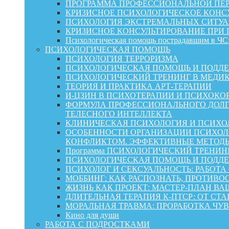
ПРОГРАММА ПРОФЕССИОНАЛЬНОЙ ПЕР
КРИЗИСНОЕ ПСИХОЛОГИЧЕСКОЕ КОНСУ
ПСИХОЛОГИЯ ЭКСТРЕМАЛЬНЫХ СИТУА
КРИЗИСНОЕ КОНСУЛЬТИРОВАНИЕ ПРИ
Психологическая помощь пострадавшим в ЧС:
ПСИХОЛОГИЧЕСКАЯ ПОМОЩЬ
ПСИХОЛОГИЯ ТЕРРОРИЗМА
ПСИХОЛОГИЧЕСКАЯ ПОМОЩЬ И ПОДДЕРЖКА
ПСИХОЛОГИЧЕСКИЙ ТРЕНИНГ В МЕДИ
ТЕОРИЯ И ПРАКТИКА АРТ-ТЕРАПИИ
И-ЦЗИН В ПСИХОТЕРАПИИ И ПСИХОКО
ФОРМУЛА ПРОФЕССИОНАЛЬНОГО ДОЛГ
ТЕЛЕСНОГО ИНТЕЛЛЕКТА
КЛИНИЧЕСКАЯ ПСИХОЛОГИЯ И ПСИХОЛ
ОСОБЕННОСТИ ОРГАНИЗАЦИИ ПСИХОЛО
КОНФЛИКТОМ. ЭФФЕКТИВНЫЕ МЕТОД
Программа ПСИХОЛОГИЧЕСКИЙ ТРЕНИН
ПСИХОЛОГИЧЕСКАЯ ПОМОЩЬ И ПОДДЕРЖК
ПСИХОЛОГ И СЕКСУАЛЬНОСТЬ: РАБОТА
МОББИНГ: КАК РАСПОЗНАТЬ, ПРОТИВО
ЖИЗНЬ КАК ПРОЕКТ: МАСТЕР‑ПЛАН ВА
ДЛИТЕЛЬНАЯ ТЕРАПИЯ К-ПТСР: ОТ СТ
МОРАЛЬНАЯ ТРАВМА: ПРОРАБОТКА ЧУВ
Кино для души
РАБОТА С ПОДРОСТКАМИ