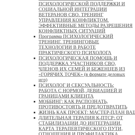
ПСИХОЛОГИЧЕСКОЙ ПОДДЕРЖКИ И
СОЦИАЛЬНОЙ ИНТЕГРАЦИИ
ВЕТЕРАНОВ СВО. ТРЕНИНГ
УПРАВЛЕНИЯ КОНФЛИКТОМ.
ЭФФЕКТИВНЫЕ МЕТОДЫ РАЗРЕШЕНИЯ
КОНФЛИКТНЫХ СИТУАЦИЙ
Программа ПСИХОЛОГИЧЕСКИЙ
ТРЕНИНГ. ТРЕНИНГОВЫЕ
ТЕХНОЛОГИИ В РАБОТЕ
ПРАКТИЧЕСКОГО ПСИХОЛОГА
ПСИХОЛОГИЧЕСКАЯ ПОМОЩЬ И
ПОДДЕРЖКА УЧАСТНИКОВ СВО,
ЧЛЕНОВ ИХ СЕМЕЙ И БЕЖЕНЦЕВ ИЗ
«ГОРЯЧИХ ТОЧЕК» (в формате деловых
игр)
ПСИХОЛОГ И СЕКСУАЛЬНОСТЬ:
РАБОТА С НОРМОЙ, ДЕВИАЦИЕЙ И
ГРАНИЦАМИ КЛИЕНТА
МОББИНГ: КАК РАСПОЗНАТЬ,
ПРОТИВОСТОЯТЬ И ПРЕДОТВРАТИТЬ
ЖИЗНЬ КАК ПРОЕКТ: МАСТЕР‑ПЛАН ВА
ДЛИТЕЛЬНАЯ ТЕРАПИЯ К-ПТСР: ОТ
СТАБИЛИЗАЦИИ ДО ИНТЕГРАЦИИ.
КАРТА ТЕРАПЕВТИЧЕСКОГО ПУТИ,
ОТНОШЕНИЯ И ПРОФИЛАКТИКА