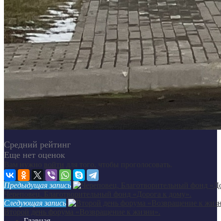
Средний рейтинг
Еще нет оценок
Вам нужно
войти
для того, чтобы проголосовать.
Предыдущая запись
Череповец. Благотворительный фонд «Дорога к дому».
Следующая запись
Второй день форума «Возвращение к жизни».
Главная