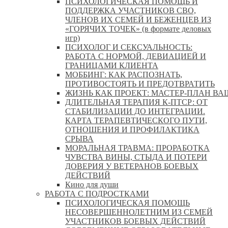
ПСИХОЛОГИЧЕСКАЯ ПОМОЩЬ И
ПОДДЕРЖКА УЧАСТНИКОВ СВО,
ЧЛЕНОВ ИХ СЕМЕЙ И БЕЖЕНЦЕВ ИЗ
«ГОРЯЧИХ ТОЧЕК» (в формате деловых
игр)
ПСИХОЛОГ И СЕКСУАЛЬНОСТЬ:
РАБОТА С НОРМОЙ, ДЕВИАЦИЕЙ И
ГРАНИЦАМИ КЛИЕНТА
МОББИНГ: КАК РАСПОЗНАТЬ,
ПРОТИВОСТОЯТЬ И ПРЕДОТВРАТИТЬ
ЖИЗНЬ КАК ПРОЕКТ: МАСТЕР‑ПЛАН ВА
ДЛИТЕЛЬНАЯ ТЕРАПИЯ К-ПТСР: ОТ
СТАБИЛИЗАЦИИ ДО ИНТЕГРАЦИИ.
КАРТА ТЕРАПЕВТИЧЕСКОГО ПУТИ,
ОТНОШЕНИЯ И ПРОФИЛАКТИКА
СРЫВА
МОРАЛЬНАЯ ТРАВМА: ПРОРАБОТКА
ЧУВСТВА ВИНЫ, СТЫДА И ПОТЕРИ
ДОВЕРИЯ У ВЕТЕРАНОВ БОЕВЫХ
ДЕЙСТВИЙ
Кино для души
РАБОТА С ПОДРОСТКАМИ
ПСИХОЛОГИЧЕСКАЯ ПОМОЩЬ
НЕСОВЕРШЕННОЛЕТНИМ ИЗ СЕМЕЙ
УЧАСТНИКОВ БОЕВЫХ ДЕЙСТВИЙ