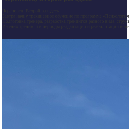
Череповец. Второй раз здесь.
Завтра начну трехдневное обучение по программе «Психологич
Подготовка тренера, разработка тренингов разного вида, струк
Именно тренинги в периоды реадаптации и реабилитации вои