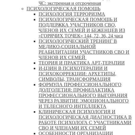
ЧС: экстренная и отсроченная
ПСИХОЛОГИЧЕСКАЯ ПОМОЩЬ
ПСИХОЛОГИЯ ТЕРРОРИЗМА
ПСИХОЛОГИЧЕСКАЯ ПОМОЩЬ И
ПОДДЕРЖКА УЧАСТНИКОВ СВО,
ЧЛЕНОВ ИХ СЕМЕЙ И БЕЖЕНЦЕВ ИЗ
«ГОРЯЧИХ ТОЧЕК» 144, 72, 36, 24 часа
ПСИХОЛОГИЧЕСКИЙ ТРЕНИНГ В
МЕДИКО-СОЦИАЛЬНОЙ
РЕАБИЛИТАЦИИ УЧАСТНИКОВ СВО И
ЧЛЕНОВ ИХ СЕМЕЙ
ТЕОРИЯ И ПРАКТИКА АРТ-ТЕРАПИИ
И-ЦЗИН В ПСИХОТЕРАПИИ И
ПСИХОКОРРЕКЦИИ: АРХЕТИПЫ,
СИМВОЛЫ, ТРАНСФОРМАЦИЯ
ФОРМУЛА ПРОФЕССИОНАЛЬНОГО
ДОЛГОЛЕТИЯ: ПРОФИЛАКТИКА
ПРОФЕССИОНАЛЬНОГО ВЫГОРАНИЯ
ЧЕРЕЗ РАЗВИТИЕ ЭМОЦИОНАЛЬНОГО
И ТЕЛЕСНОГО ИНТЕЛЛЕКТА
КЛИНИЧЕСКАЯ ПСИХОЛОГИЯ И
ПСИХОЛОГИЧЕСКАЯ ДИАГНОСТИКА В
РАБОТЕ ПСИХОЛОГА С УЧАСТНИКАМИ
СВО И ЧЛЕНАМИ ИХ СЕМЕЙ
ОСОБЕННОСТИ ОРГАНИЗАЦИИ