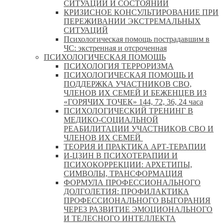
СИТУАЦИЙ И СОСТОЯНИЙ
КРИЗИСНОЕ КОНСУЛЬТИРОВАНИЕ ПРИ
ПЕРЕЖИВАНИИ ЭКСТРЕМАЛЬНЫХ
СИТУАЦИЙ
Психологическая помощь пострадавшим в
ЧС: экстренная и отсроченная
ПСИХОЛОГИЧЕСКАЯ ПОМОЩЬ
ПСИХОЛОГИЯ ТЕРРОРИЗМА
ПСИХОЛОГИЧЕСКАЯ ПОМОЩЬ И
ПОДДЕРЖКА УЧАСТНИКОВ СВО,
ЧЛЕНОВ ИХ СЕМЕЙ И БЕЖЕНЦЕВ ИЗ
«ГОРЯЧИХ ТОЧЕК» 144, 72, 36, 24 часа
ПСИХОЛОГИЧЕСКИЙ ТРЕНИНГ В
МЕДИКО-СОЦИАЛЬНОЙ
РЕАБИЛИТАЦИИ УЧАСТНИКОВ СВО И
ЧЛЕНОВ ИХ СЕМЕЙ
ТЕОРИЯ И ПРАКТИКА АРТ-ТЕРАПИИ
И-ЦЗИН В ПСИХОТЕРАПИИ И
ПСИХОКОРРЕКЦИИ: АРХЕТИПЫ,
СИМВОЛЫ, ТРАНСФОРМАЦИЯ
ФОРМУЛА ПРОФЕССИОНАЛЬНОГО
ДОЛГОЛЕТИЯ: ПРОФИЛАКТИКА
ПРОФЕССИОНАЛЬНОГО ВЫГОРАНИЯ
ЧЕРЕЗ РАЗВИТИЕ ЭМОЦИОНАЛЬНОГО
И ТЕЛЕСНОГО ИНТЕЛЛЕКТА