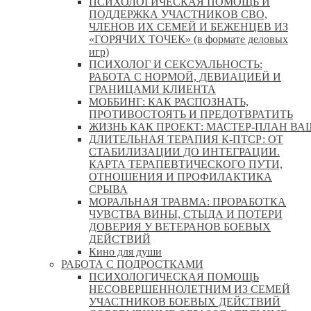
ПСИХОЛОГИЧЕСКАЯ ПОМОЩЬ И
ПОДДЕРЖКА УЧАСТНИКОВ СВО,
ЧЛЕНОВ ИХ СЕМЕЙ И БЕЖЕНЦЕВ ИЗ
«ГОРЯЧИХ ТОЧЕК» (в формате деловых
игр)
ПСИХОЛОГ И СЕКСУАЛЬНОСТЬ:
РАБОТА С НОРМОЙ, ДЕВИАЦИЕЙ И
ГРАНИЦАМИ КЛИЕНТА
МОББИНГ: КАК РАСПОЗНАТЬ,
ПРОТИВОСТОЯТЬ И ПРЕДОТВРАТИТЬ
ЖИЗНЬ КАК ПРОЕКТ: МАСТЕР‑ПЛАН ВА
ДЛИТЕЛЬНАЯ ТЕРАПИЯ К-ПТСР: ОТ
СТАБИЛИЗАЦИИ ДО ИНТЕГРАЦИИ.
КАРТА ТЕРАПЕВТИЧЕСКОГО ПУТИ,
ОТНОШЕНИЯ И ПРОФИЛАКТИКА
СРЫВА
МОРАЛЬНАЯ ТРАВМА: ПРОРАБОТКА
ЧУВСТВА ВИНЫ, СТЫДА И ПОТЕРИ
ДОВЕРИЯ У ВЕТЕРАНОВ БОЕВЫХ
ДЕЙСТВИЙ
Кино для души
РАБОТА С ПОДРОСТКАМИ
ПСИХОЛОГИЧЕСКАЯ ПОМОЩЬ
НЕСОВЕРШЕННОЛЕТНИМ ИЗ СЕМЕЙ
УЧАСТНИКОВ БОЕВЫХ ДЕЙСТВИЙ