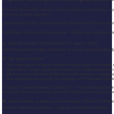
В жизни происходят события, после которых всё делится на «до
бедствия, потери, кризисы.
_Как пережить этот сложный период? Как помочь тем, кто нахо
🔍 Разберём это на бесплатном эфире *«Кризис как перелом: ка
🗓 Эфир бесплатный! Подключайтесь 25 марта в 18:00!
Для регистрации на эфир перейдите по ссылке: [
study.psylife-e
📋 *На эфире обсудим:*
— Что такое кризис и какие изменения происходят с психикой 
— Как помочь людям продолжать жизнь в условиях разрушите
— Принципы экстренной психологической помощи и поддерж
— Как поддерживать других, не разрушая себя? Приемы самор
*Спикер: Татьяна Юрьевна Синицына* — эксперт федерального
ситуациях, включая теракты, авиакатастрофы и ликвидации п
📚 Также ответим на вопросы о новом курсе в Институте Разв
кто хочет научиться работать с самыми сложными запросами.