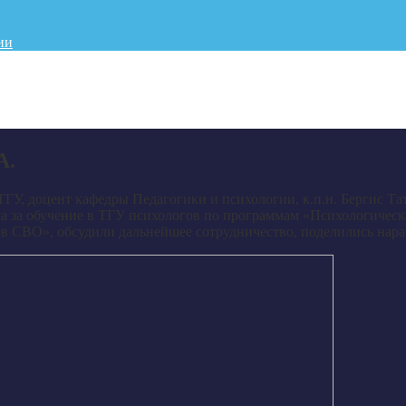
ии
А.
ТГУ, доцент кафедры Педагогики и психологии, к.п.н. Бергис Та
ма за обучение в ТГУ психологов по программам «Психологичес
в СВО», обсудили дальнейшее сотрудничество, поделились нара