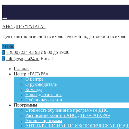
АНО ДПО "ГАГАРА"
Центр антикризисной психологической подготовки и психоло
Меню
8 (800) 234-43-93
с 9:00 до 19:00
info@gagara24.ru
E-mail
Главная
Центр «ГАГАРА»
О центре
О руководителе
Команда
Наши достижения
Публичная оферта
Программы
Стоимость обучения по программам ДПО
Расписание занятий АНО ДПО «ГАГАРА»
Анонсы программ
АНТИКРИЗИСНАЯ ПСИХОЛОГИЧЕСКАЯ ПОД