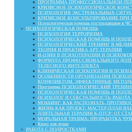
ПРОГРАММА ПРОФЕССИОНАЛЬНОЙ ПЕР
КРИЗИСНОЕ ПСИХОЛОГИЧЕСКОЕ КОНСУ
ПСИХОЛОГИЯ ЭКСТРЕМАЛЬНЫХ СИТУА
КРИЗИСНОЕ КОНСУЛЬТИРОВАНИЕ ПРИ
Психологическая помощь пострадавшим в ЧС:
ПСИХОЛОГИЧЕСКАЯ ПОМОЩЬ
ПСИХОЛОГИЯ ТЕРРОРИЗМА
ПСИХОЛОГИЧЕСКАЯ ПОМОЩЬ И ПОДДЕРЖКА
ПСИХОЛОГИЧЕСКИЙ ТРЕНИНГ В МЕДИ
ТЕОРИЯ И ПРАКТИКА АРТ-ТЕРАПИИ
И-ЦЗИН В ПСИХОТЕРАПИИ И ПСИХОКО
ФОРМУЛА ПРОФЕССИОНАЛЬНОГО ДОЛГ
ТЕЛЕСНОГО ИНТЕЛЛЕКТА
КЛИНИЧЕСКАЯ ПСИХОЛОГИЯ И ПСИХОЛ
ОСОБЕННОСТИ ОРГАНИЗАЦИИ ПСИХОЛО
КОНФЛИКТОМ. ЭФФЕКТИВНЫЕ МЕТОД
Программа ПСИХОЛОГИЧЕСКИЙ ТРЕНИН
ПСИХОЛОГИЧЕСКАЯ ПОМОЩЬ И ПОДДЕРЖК
ПСИХОЛОГ И СЕКСУАЛЬНОСТЬ: РАБОТА
МОББИНГ: КАК РАСПОЗНАТЬ, ПРОТИВО
ЖИЗНЬ КАК ПРОЕКТ: МАСТЕР‑ПЛАН ВА
ДЛИТЕЛЬНАЯ ТЕРАПИЯ К-ПТСР: ОТ СТ
МОРАЛЬНАЯ ТРАВМА: ПРОРАБОТКА ЧУВ
Кино для души
РАБОТА С ПОДРОСТКАМИ