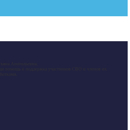
тьяна Анатольевна.
кая помощь и поддержка участников СВО и членов их
ботками.