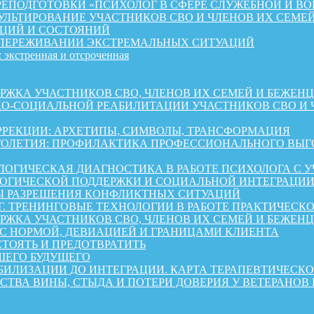
ЕПОДГОТОВКИ «ПСИХОЛОГ В СФЕРЕ СЛУЖЕБНОЙ И ВО
ЛЬТИРОВАНИЕ УЧАСТНИКОВ СВО И ЧЛЕНОВ ИХ СЕМЕ
ЦИЙ И СОСТОЯНИЙ
 ПЕРЕЖИВАНИИ ЭКСТРЕМАЛЬНЫХ СИТУАЦИЙ
 экстренная и отсроченная
 УЧАСТНИКОВ СВО, ЧЛЕНОВ ИХ СЕМЕЙ И БЕЖЕНЦЕВ ИЗ 
КО-СОЦИАЛЬНОЙ РЕАБИЛИТАЦИИ УЧАСТНИКОВ СВО И 
РРЕКЦИИ: АРХЕТИПЫ, СИМВОЛЫ, ТРАНСФОРМАЦИЯ
ОЛЕТИЯ: ПРОФИЛАКТИКА ПРОФЕССИОНАЛЬНОГО ВЫГО
ОГИЧЕСКАЯ ДИАГНОСТИКА В РАБОТЕ ПСИХОЛОГА С 
ГИЧЕСКОЙ ПОДДЕРЖКИ И СОЦИАЛЬНОЙ ИНТЕГРАЦИИ 
Ы РАЗРЕШЕНИЯ КОНФЛИКТНЫХ СИТУАЦИЙ
Г. ТРЕНИНГОВЫЕ ТЕХНОЛОГИИ В РАБОТЕ ПРАКТИЧЕСК
А УЧАСТНИКОВ СВО, ЧЛЕНОВ ИХ СЕМЕЙ И БЕЖЕНЦЕВ ИЗ 
 С НОРМОЙ, ДЕВИАЦИЕЙ И ГРАНИЦАМИ КЛИЕНТА
СТОЯТЬ И ПРЕДОТВРАТИТЬ
ШЕГО БУДУЩЕГО
АБИЛИЗАЦИИ ДО ИНТЕГРАЦИИ. КАРТА ТЕРАПЕВТИЧЕС
СТВА ВИНЫ, СТЫДА И ПОТЕРИ ДОВЕРИЯ У ВЕТЕРАНОВ