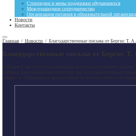
Стипендии и меры поддержки обучающихся
Международное сотрудничество
Организация питания в образовательной организац
Новости
Контакты
Главная
/
Новости
/
Благодарственные письма от Бергис Т. А.
Благодарственные письма от Бергис Т. 
Сегодня у нас в гостях руководитель психологической службы 
Татьяна Анатольевна вручила нам два благодарственных пись
семей» и «Повышение жизнестойкости членов семей участнико