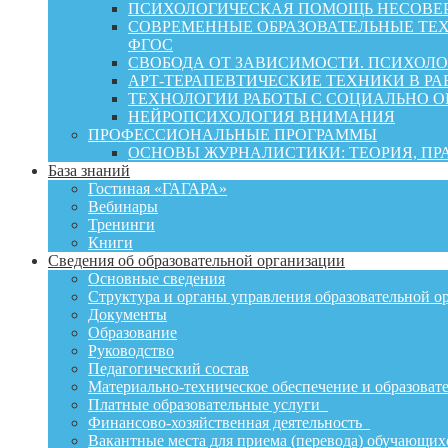
ПСИХОЛОГИЧЕСКАЯ ПОМОЩЬ НЕСОВЕР
СОВРЕМЕННЫЕ ОБРАЗОВАТЕЛЬНЫЕ ТЕХ
ФГОС
СВОБОДА ОТ ЗАВИСИМОСТИ. ПСИХОЛ
АРТ-ТЕРАПЕВТИЧЕСКИЕ ТЕХНИКИ В РА
ТЕХНОЛОГИИ РАБОТЫ С СОЦИАЛЬНО 
НЕЙРОПСИХОЛОГИЯ ВНИМАНИЯ
ПРОФЕССИОНАЛЬНЫЕ ПРОГРАММЫ
ОСНОВЫ ЖУРНАЛИСТИКИ: ТЕОРИЯ, П
База знаний
Гостиная «ГАГАРА»
Вебинары
Тренинги
Книги
Сведения об образовательной организации
Основные сведения
Структура и органы управления образовательной о
Документы
Образование
Руководство
Педагогический состав
Материально-техническое обеспечение и образовате
Платные образовательные услуги
Финансово-хозяйственная деятельность
Вакантные места для приема (перевода) обучающих