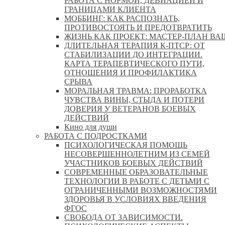
РАБОТА С НОРМОЙ, ДЕВИАЦИЕЙ И
ГРАНИЦАМИ КЛИЕНТА
МОББИНГ: КАК РАСПОЗНАТЬ,
ПРОТИВОСТОЯТЬ И ПРЕДОТВРАТИТЬ
ЖИЗНЬ КАК ПРОЕКТ: МАСТЕР‑ПЛАН ВА
ДЛИТЕЛЬНАЯ ТЕРАПИЯ К-ПТСР: ОТ
СТАБИЛИЗАЦИИ ДО ИНТЕГРАЦИИ.
КАРТА ТЕРАПЕВТИЧЕСКОГО ПУТИ,
ОТНОШЕНИЯ И ПРОФИЛАКТИКА
СРЫВА
МОРАЛЬНАЯ ТРАВМА: ПРОРАБОТКА
ЧУВСТВА ВИНЫ, СТЫДА И ПОТЕРИ
ДОВЕРИЯ У ВЕТЕРАНОВ БОЕВЫХ
ДЕЙСТВИЙ
Кино для души
РАБОТА С ПОДРОСТКАМИ
ПСИХОЛОГИЧЕСКАЯ ПОМОЩЬ
НЕСОВЕРШЕННОЛЕТНИМ ИЗ СЕМЕЙ
УЧАСТНИКОВ БОЕВЫХ ДЕЙСТВИЙ
СОВРЕМЕННЫЕ ОБРАЗОВАТЕЛЬНЫЕ
ТЕХНОЛОГИИ В РАБОТЕ С ДЕТЬМИ С
ОГРАНИЧЕННЫМИ ВОЗМОЖНОСТЯМИ
ЗДОРОВЬЯ В УСЛОВИЯХ ВВЕДЕНИЯ
ФГОС
СВОБОДА ОТ ЗАВИСИМОСТИ.