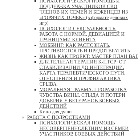
ПСИХОЛОГИЧЕСКАЯ ПОМОЩЬ И
ПОДДЕРЖКА УЧАСТНИКОВ СВО,
ЧЛЕНОВ ИХ СЕМЕЙ И БЕЖЕНЦЕВ ИЗ
«ГОРЯЧИХ ТОЧЕК» (в формате деловых
игр)
ПСИХОЛОГ И СЕКСУАЛЬНОСТЬ:
РАБОТА С НОРМОЙ, ДЕВИАЦИЕЙ И
ГРАНИЦАМИ КЛИЕНТА
МОББИНГ: КАК РАСПОЗНАТЬ,
ПРОТИВОСТОЯТЬ И ПРЕДОТВРАТИТЬ
ЖИЗНЬ КАК ПРОЕКТ: МАСТЕР‑ПЛАН ВА
ДЛИТЕЛЬНАЯ ТЕРАПИЯ К-ПТСР: ОТ
СТАБИЛИЗАЦИИ ДО ИНТЕГРАЦИИ.
КАРТА ТЕРАПЕВТИЧЕСКОГО ПУТИ,
ОТНОШЕНИЯ И ПРОФИЛАКТИКА
СРЫВА
МОРАЛЬНАЯ ТРАВМА: ПРОРАБОТКА
ЧУВСТВА ВИНЫ, СТЫДА И ПОТЕРИ
ДОВЕРИЯ У ВЕТЕРАНОВ БОЕВЫХ
ДЕЙСТВИЙ
Кино для души
РАБОТА С ПОДРОСТКАМИ
ПСИХОЛОГИЧЕСКАЯ ПОМОЩЬ
НЕСОВЕРШЕННОЛЕТНИМ ИЗ СЕМЕЙ
УЧАСТНИКОВ БОЕВЫХ ДЕЙСТВИЙ