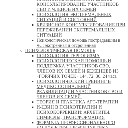
КОНСУЛЬТИРОВАНИЕ УЧАСТНИКОВ
СВО И ЧЛЕНОВ ИХ СЕМЕЙ
ПСИХОЛОГИЯ ЭКСТРЕМАЛЬНЫХ
СИТУАЦИЙ И СОСТОЯНИЙ
КРИЗИСНОЕ КОНСУЛЬТИРОВАНИЕ ПРИ
ПЕРЕЖИВАНИИ ЭКСТРЕМАЛЬНЫХ
СИТУАЦИЙ
Психологическая помощь пострадавшим в
ЧС: экстренная и отсроченная
ПСИХОЛОГИЧЕСКАЯ ПОМОЩЬ
ПСИХОЛОГИЯ ТЕРРОРИЗМА
ПСИХОЛОГИЧЕСКАЯ ПОМОЩЬ И
ПОДДЕРЖКА УЧАСТНИКОВ СВО,
ЧЛЕНОВ ИХ СЕМЕЙ И БЕЖЕНЦЕВ ИЗ
«ГОРЯЧИХ ТОЧЕК» 144, 72, 36, 24 часа
ПСИХОЛОГИЧЕСКИЙ ТРЕНИНГ В
МЕДИКО-СОЦИАЛЬНОЙ
РЕАБИЛИТАЦИИ УЧАСТНИКОВ СВО И
ЧЛЕНОВ ИХ СЕМЕЙ
ТЕОРИЯ И ПРАКТИКА АРТ-ТЕРАПИИ
И-ЦЗИН В ПСИХОТЕРАПИИ И
ПСИХОКОРРЕКЦИИ: АРХЕТИПЫ,
СИМВОЛЫ, ТРАНСФОРМАЦИЯ
ФОРМУЛА ПРОФЕССИОНАЛЬНОГО
ДОЛГОЛЕТИЯ: ПРОФИЛАКТИКА