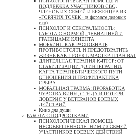
ПСИХОЛОГИЧЕСКАЯ ПОМОЩЬ И
ПОДДЕРЖКА УЧАСТНИКОВ СВО,
ЧЛЕНОВ ИХ СЕМЕЙ И БЕЖЕНЦЕВ ИЗ
«ГОРЯЧИХ ТОЧЕК» (в формате деловых
игр)
ПСИХОЛОГ И СЕКСУАЛЬНОСТЬ:
РАБОТА С НОРМОЙ, ДЕВИАЦИЕЙ И
ГРАНИЦАМИ КЛИЕНТА
МОББИНГ: КАК РАСПОЗНАТЬ,
ПРОТИВОСТОЯТЬ И ПРЕДОТВРАТИТЬ
ЖИЗНЬ КАК ПРОЕКТ: МАСТЕР‑ПЛАН ВА
ДЛИТЕЛЬНАЯ ТЕРАПИЯ К-ПТСР: ОТ
СТАБИЛИЗАЦИИ ДО ИНТЕГРАЦИИ.
КАРТА ТЕРАПЕВТИЧЕСКОГО ПУТИ,
ОТНОШЕНИЯ И ПРОФИЛАКТИКА
СРЫВА
МОРАЛЬНАЯ ТРАВМА: ПРОРАБОТКА
ЧУВСТВА ВИНЫ, СТЫДА И ПОТЕРИ
ДОВЕРИЯ У ВЕТЕРАНОВ БОЕВЫХ
ДЕЙСТВИЙ
Кино для души
РАБОТА С ПОДРОСТКАМИ
ПСИХОЛОГИЧЕСКАЯ ПОМОЩЬ
НЕСОВЕРШЕННОЛЕТНИМ ИЗ СЕМЕЙ
УЧАСТНИКОВ БОЕВЫХ ДЕЙСТВИЙ