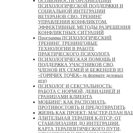
ОСОБЕННОСТИ ОРГАНИЗАЦИИ
ПСИХОЛОГИЧЕСКОЙ ПОДДЕРЖКИ И
СОЦИАЛЬНОЙ ИНТЕГРАЦИИ
ВЕТЕРАНОВ СВО. ТРЕНИНГ
УПРАВЛЕНИЯ КОНФЛИКТОМ.
ЭФФЕКТИВНЫЕ МЕТОДЫ РАЗРЕШЕНИЯ
КОНФЛИКТНЫХ СИТУАЦИЙ
Программа ПСИХОЛОГИЧЕСКИЙ
ТРЕНИНГ. ТРЕНИНГОВЫЕ
ТЕХНОЛОГИИ В РАБОТЕ
ПРАКТИЧЕСКОГО ПСИХОЛОГА
ПСИХОЛОГИЧЕСКАЯ ПОМОЩЬ И
ПОДДЕРЖКА УЧАСТНИКОВ СВО,
ЧЛЕНОВ ИХ СЕМЕЙ И БЕЖЕНЦЕВ ИЗ
«ГОРЯЧИХ ТОЧЕК» (в формате деловых
игр)
ПСИХОЛОГ И СЕКСУАЛЬНОСТЬ:
РАБОТА С НОРМОЙ, ДЕВИАЦИЕЙ И
ГРАНИЦАМИ КЛИЕНТА
МОББИНГ: КАК РАСПОЗНАТЬ,
ПРОТИВОСТОЯТЬ И ПРЕДОТВРАТИТЬ
ЖИЗНЬ КАК ПРОЕКТ: МАСТЕР‑ПЛАН ВА
ДЛИТЕЛЬНАЯ ТЕРАПИЯ К-ПТСР: ОТ
СТАБИЛИЗАЦИИ ДО ИНТЕГРАЦИИ.
КАРТА ТЕРАПЕВТИЧЕСКОГО ПУТИ,