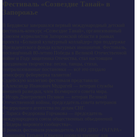
Фестиваль «Созвездие Танай» в
Запорожье
В Бердянске завершился первый международный детский
фестиваль-конкурс «Созвездие Танай», организованный
Союзом журналистов Запорожской области в рамках
проекта «Большой культурный коллайдер» при поддержке
Президентского фонда культурных инициатив. Фестиваль,
посвящённый 80-летию Победы в Великой Отечественной
войне и Году защитника Отечества, стал настоящим
праздником творчества: песни, танцы, стихи,
театрализованные постановки — всё это создало
атмосферу фейерверка талантов!
Судейскую коллегию фестиваля представили:
• Александр Иванович Мудрагей — ветеран службы
внешней разведки, член Всемирного совета мира.
• Игорь Дмитриевич Пузаков — ветеран Великой
Отечественной войны, председатель совета ветеранов
Федерального агентства по делам СНГ.
• Лариса Федоровна Горчакова — председатель
международного союза общественных объединений
«Лидеры мирового сообщества».
В рамках фестиваля руководитель АНО ДПО «ГАГАРА»
Синицына Татьяна Юрьевна провела тренинг для