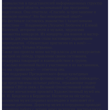
журналистов и представителей информационных структур
Запорожской области, включавший три программы
подготовки. Она отметила: «Спасибо за приглашение и
высокую оценку! Это был невероятный опыт!»
На фестивале состоялось знакомство с талантливыми
артистами — Владимиром (Леушем) Любичем и Еленой
Валеевой, авторами песен и музыки, лауреатами
множества конкурсов. Их концерты для воинов и мастер-
классы для участников стали настоящим украшением
мероприятия. «Обязательно пригласим их к нам!» —
поделилась Татьяна Юрьевна.
Также она провела мини мастер-классы для конкурсантов:
настрой на победу, управление своим состоянием,
поддержка товарищей и взаимодействие в группе.
«Сколько волнений было у участников и их наставников,
но мы справились!» — отметила она.
При поддержке Президентского фонда культурных
инициатив открылась фотовыставка «Судьба побеждать»,
где представлены сильные работы, отражающие подвиг
воинов СВО и связь с Великой Отечественной войной.
Особое впечатление произвёл Художественный музей им.
И. И. Бродского в Бердянске. Несмотря на обстрелы,
коллектив музея сохранил коллекцию и наполняет его
новыми работами. Директор музея и сотрудники проводят
огромную работу с детьми через экскурсии, мастер-классы