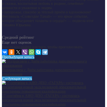
и сказки, воспитывая любовь к родине, семейные
ценности и уважение к людям.
«Запорожье, спасибо за тёплый приём и вдохновение!
Фестиваль «Созвездие Танай» — это яркое событие,
которое объединяет таланты и сердца!» — подвела итог
Татьяна Юрьевна.
Средний рейтинг
Еще нет оценок
Вам нужно
войти
для того, чтобы проголосовать.
Предыдущая запись
Поздравляем с Днём работника дополнительного
образования
Следующая запись
27 сентября в АНО ДПО «ГАГАРА» состоялась
презентация новой эксклюзивной образовательной
программы повышения квалификации