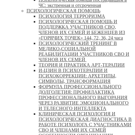
ЧС: экстренная и отсроченная
ПСИХОЛОГИЧЕСКАЯ ПОМОЩЬ
ПСИХОЛОГИЯ ТЕРРОРИЗМА
ПСИХОЛОГИЧЕСКАЯ ПОМОЩЬ И
ПОДДЕРЖКА УЧАСТНИКОВ СВО,
ЧЛЕНОВ ИХ СЕМЕЙ И БЕЖЕНЦЕВ ИЗ
«ГОРЯЧИХ ТОЧЕК» 144, 72, 36, 24 часа
ПСИХОЛОГИЧЕСКИЙ ТРЕНИНГ В
МЕДИКО-СОЦИАЛЬНОЙ
РЕАБИЛИТАЦИИ УЧАСТНИКОВ СВО И
ЧЛЕНОВ ИХ СЕМЕЙ
ТЕОРИЯ И ПРАКТИКА АРТ-ТЕРАПИИ
И-ЦЗИН В ПСИХОТЕРАПИИ И
ПСИХОКОРРЕКЦИИ: АРХЕТИПЫ,
СИМВОЛЫ, ТРАНСФОРМАЦИЯ
ФОРМУЛА ПРОФЕССИОНАЛЬНОГО
ДОЛГОЛЕТИЯ: ПРОФИЛАКТИКА
ПРОФЕССИОНАЛЬНОГО ВЫГОРАНИЯ
ЧЕРЕЗ РАЗВИТИЕ ЭМОЦИОНАЛЬНОГО
И ТЕЛЕСНОГО ИНТЕЛЛЕКТА
КЛИНИЧЕСКАЯ ПСИХОЛОГИЯ И
ПСИХОЛОГИЧЕСКАЯ ДИАГНОСТИКА В
РАБОТЕ ПСИХОЛОГА С УЧАСТНИКАМИ
СВО И ЧЛЕНАМИ ИХ СЕМЕЙ