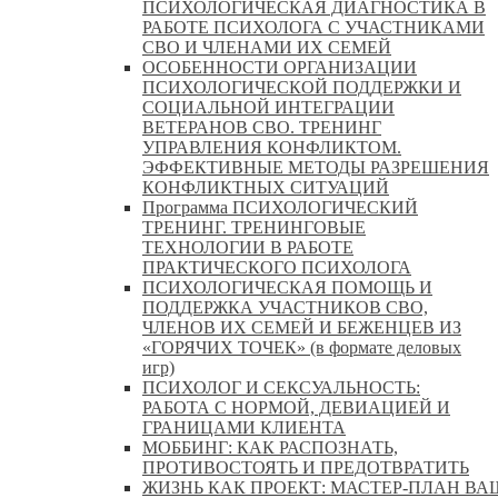
ПСИХОЛОГИЧЕСКАЯ ДИАГНОСТИКА В
РАБОТЕ ПСИХОЛОГА С УЧАСТНИКАМИ
СВО И ЧЛЕНАМИ ИХ СЕМЕЙ
ОСОБЕННОСТИ ОРГАНИЗАЦИИ
ПСИХОЛОГИЧЕСКОЙ ПОДДЕРЖКИ И
СОЦИАЛЬНОЙ ИНТЕГРАЦИИ
ВЕТЕРАНОВ СВО. ТРЕНИНГ
УПРАВЛЕНИЯ КОНФЛИКТОМ.
ЭФФЕКТИВНЫЕ МЕТОДЫ РАЗРЕШЕНИЯ
КОНФЛИКТНЫХ СИТУАЦИЙ
Программа ПСИХОЛОГИЧЕСКИЙ
ТРЕНИНГ. ТРЕНИНГОВЫЕ
ТЕХНОЛОГИИ В РАБОТЕ
ПРАКТИЧЕСКОГО ПСИХОЛОГА
ПСИХОЛОГИЧЕСКАЯ ПОМОЩЬ И
ПОДДЕРЖКА УЧАСТНИКОВ СВО,
ЧЛЕНОВ ИХ СЕМЕЙ И БЕЖЕНЦЕВ ИЗ
«ГОРЯЧИХ ТОЧЕК» (в формате деловых
игр)
ПСИХОЛОГ И СЕКСУАЛЬНОСТЬ:
РАБОТА С НОРМОЙ, ДЕВИАЦИЕЙ И
ГРАНИЦАМИ КЛИЕНТА
МОББИНГ: КАК РАСПОЗНАТЬ,
ПРОТИВОСТОЯТЬ И ПРЕДОТВРАТИТЬ
ЖИЗНЬ КАК ПРОЕКТ: МАСТЕР‑ПЛАН ВА