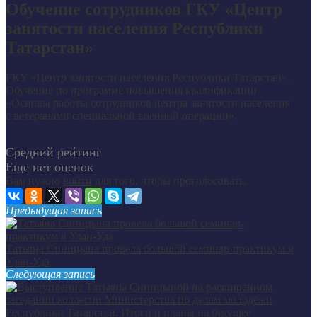
Обучение сотрудников ГКУ «Центр
занятости населения Республики
Татарстан»
ГКУ «Центр занятости населения Республики Татарстан».
Обучение по программе повышения квалификации
«Основы работы сотрудников центра занятости населения
с ветеранами специальной военной операции».
Средний рейтинг
Еще нет оценок
Вам нужно
войти
для того, чтобы проголосовать.
Предыдущая запись
Татьяна Синицына провела большой семинар-практикум в
Улан-Удэ
Следующая запись