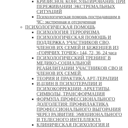
КРИЗИСНОЕ КОНСУЛЬТИРОВАНИЕ ПРИ
ПЕРЕЖИВАНИИ ЭКСТРЕМАЛЬНЫХ
СИТУАЦИЙ
Психологическая помощь пострадавшим в
ЧС: экстренная и отсроченная
ПСИХОЛОГИЧЕСКАЯ ПОМОЩЬ
ПСИХОЛОГИЯ ТЕРРОРИЗМА
ПСИХОЛОГИЧЕСКАЯ ПОМОЩЬ И
ПОДДЕРЖКА УЧАСТНИКОВ СВО,
ЧЛЕНОВ ИХ СЕМЕЙ И БЕЖЕНЦЕВ ИЗ
«ГОРЯЧИХ ТОЧЕК» 144, 72, 36, 24 часа
ПСИХОЛОГИЧЕСКИЙ ТРЕНИНГ В
МЕДИКО-СОЦИАЛЬНОЙ
РЕАБИЛИТАЦИИ УЧАСТНИКОВ СВО И
ЧЛЕНОВ ИХ СЕМЕЙ
ТЕОРИЯ И ПРАКТИКА АРТ-ТЕРАПИИ
И-ЦЗИН В ПСИХОТЕРАПИИ И
ПСИХОКОРРЕКЦИИ: АРХЕТИПЫ,
СИМВОЛЫ, ТРАНСФОРМАЦИЯ
ФОРМУЛА ПРОФЕССИОНАЛЬНОГО
ДОЛГОЛЕТИЯ: ПРОФИЛАКТИКА
ПРОФЕССИОНАЛЬНОГО ВЫГОРАНИЯ
ЧЕРЕЗ РАЗВИТИЕ ЭМОЦИОНАЛЬНОГО
И ТЕЛЕСНОГО ИНТЕЛЛЕКТА
КЛИНИЧЕСКАЯ ПСИХОЛОГИЯ И