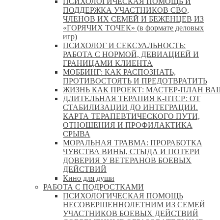
ПСИХОЛОГИЧЕСКАЯ ПОМОЩЬ И
ПОДДЕРЖКА УЧАСТНИКОВ СВО,
ЧЛЕНОВ ИХ СЕМЕЙ И БЕЖЕНЦЕВ ИЗ
«ГОРЯЧИХ ТОЧЕК» (в формате деловых
игр)
ПСИХОЛОГ И СЕКСУАЛЬНОСТЬ:
РАБОТА С НОРМОЙ, ДЕВИАЦИЕЙ И
ГРАНИЦАМИ КЛИЕНТА
МОББИНГ: КАК РАСПОЗНАТЬ,
ПРОТИВОСТОЯТЬ И ПРЕДОТВРАТИТЬ
ЖИЗНЬ КАК ПРОЕКТ: МАСТЕР‑ПЛАН ВА
ДЛИТЕЛЬНАЯ ТЕРАПИЯ К-ПТСР: ОТ
СТАБИЛИЗАЦИИ ДО ИНТЕГРАЦИИ.
КАРТА ТЕРАПЕВТИЧЕСКОГО ПУТИ,
ОТНОШЕНИЯ И ПРОФИЛАКТИКА
СРЫВА
МОРАЛЬНАЯ ТРАВМА: ПРОРАБОТКА
ЧУВСТВА ВИНЫ, СТЫДА И ПОТЕРИ
ДОВЕРИЯ У ВЕТЕРАНОВ БОЕВЫХ
ДЕЙСТВИЙ
Кино для души
РАБОТА С ПОДРОСТКАМИ
ПСИХОЛОГИЧЕСКАЯ ПОМОЩЬ
НЕСОВЕРШЕННОЛЕТНИМ ИЗ СЕМЕЙ
УЧАСТНИКОВ БОЕВЫХ ДЕЙСТВИЙ