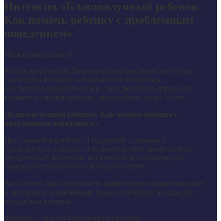
Интенсив «Благополучный ребенок:
Как помочь ребенку с проблемным
поведением»
Уважаемые коллеги!
Хотим представить Вашему вниманию анонс интенсива
Екатерины Кноблох, клинического психолога,
когнитивно-поведенческого , эмоционально-образного
терапевта, гипнотерапевта, опыт работы более 16 лет.
«Благополучный ребенок: Как помочь ребенку с
проблемным поведением».
Приглашаем родителей и педагогов , школьных
психологов и специалистов помогающих профессий на
двухдневный интенсив, посвященный пониманию и
коррекции проблемного поведения детей.
Вы узнаете, как выстраивать эффективную коммуникацию
и применять современные психологические методы для
поддержки ребенка.
Формат:
2 дня по 4 академических часа