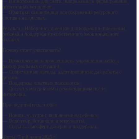
— Гипнотехники для снятия напряжения и формирования
позитивных установок.
— Практики самопомощи для сохранения ресурсного
состояния взрослых.
Результат: Набор инструментов для коррекции поведения
ребенка и поддержания собственного эмоционального
баланса.
Почему стоит участвовать?
— Практическая направленность: упражнения, кейсы,
разбор реальных ситуаций.
— Современные методы, адаптированные для работы с
детьми.
— Поддержка опытных психологов.
— Доступ к материалам и рекомендациям после
интенсива.
Присоединяйтесь, чтобы:
— Понять, что стоит за поведением ребенка.
— Освоить работающие инструменты.
— Создать атмосферу доверия и поддержки.
Даты:
7 и 8 июня 2025 г.