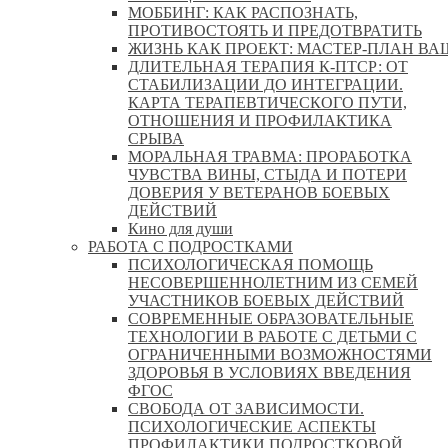
МОББИНГ: КАК РАСПОЗНАТЬ,
ПРОТИВОСТОЯТЬ И ПРЕДОТВРАТИТЬ
ЖИЗНЬ КАК ПРОЕКТ: МАСТЕР‑ПЛАН ВА
ДЛИТЕЛЬНАЯ ТЕРАПИЯ К-ПТСР: ОТ
СТАБИЛИЗАЦИИ ДО ИНТЕГРАЦИИ.
КАРТА ТЕРАПЕВТИЧЕСКОГО ПУТИ,
ОТНОШЕНИЯ И ПРОФИЛАКТИКА
СРЫВА
МОРАЛЬНАЯ ТРАВМА: ПРОРАБОТКА
ЧУВСТВА ВИНЫ, СТЫДА И ПОТЕРИ
ДОВЕРИЯ У ВЕТЕРАНОВ БОЕВЫХ
ДЕЙСТВИЙ
Кино для души
РАБОТА С ПОДРОСТКАМИ
ПСИХОЛОГИЧЕСКАЯ ПОМОЩЬ
НЕСОВЕРШЕННОЛЕТНИМ ИЗ СЕМЕЙ
УЧАСТНИКОВ БОЕВЫХ ДЕЙСТВИЙ
СОВРЕМЕННЫЕ ОБРАЗОВАТЕЛЬНЫЕ
ТЕХНОЛОГИИ В РАБОТЕ С ДЕТЬМИ С
ОГРАНИЧЕННЫМИ ВОЗМОЖНОСТЯМИ
ЗДОРОВЬЯ В УСЛОВИЯХ ВВЕДЕНИЯ
ФГОС
СВОБОДА ОТ ЗАВИСИМОСТИ.
ПСИХОЛОГИЧЕСКИЕ АСПЕКТЫ
ПРОФИЛАКТИКИ ПОДРОСТКОВОЙ