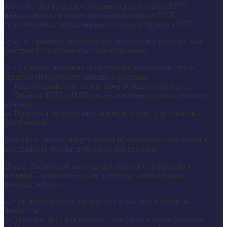
Методы:
Когнитивно-поведенческая терапия (КПТ),
нейролингвистическое программирование (НЛП),
гипнотехники, эмоционально-образная терапия (ЭОТ)
День 1:
Причины проблемного поведения у ребенка. Как
выстроить эффективную коммуникацию
— Основные причины проблемного поведения: стресс,
скрытые потребности, внешние факторы.
— Распознавание сигналов через поведение ребенка.
— Техники КПТ и НЛП для налаживания доверительного
диалога.
— Практики эффективной коммуникации для снижения
конфликтов.
Результат: Умение видеть корни проблемного поведения и
выстраивать безопасную среду для ребенка.
День 2:
Вторичные выгоды проблемного поведения у
ребенка. Эффективные инструменты самопомощи и
помощи ребенку
— Что такое вторичные выгоды и как они влияют на
поведение.
— Техники ЭОТ для работы с эмоциональными блоками.