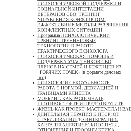
ПСИХОЛОГИЧЕСКОЙ ПОДДЕРЖКИ И
СОЦИАЛЬНОЙ ИНТЕГРАЦИИ
ВЕТЕРАНОВ СВО. ТРЕНИНГ
УПРАВЛЕНИЯ КОНФЛИКТОМ.
ЭФФЕКТИВНЫЕ МЕТОДЫ РАЗРЕШЕНИЯ
КОНФЛИКТНЫХ СИТУАЦИЙ
Программа ПСИХОЛОГИЧЕСКИЙ
ТРЕНИНГ. ТРЕНИНГОВЫЕ
ТЕХНОЛОГИИ В РАБОТЕ
ПРАКТИЧЕСКОГО ПСИХОЛОГА
ПСИХОЛОГИЧЕСКАЯ ПОМОЩЬ И
ПОДДЕРЖКА УЧАСТНИКОВ СВО,
ЧЛЕНОВ ИХ СЕМЕЙ И БЕЖЕНЦЕВ ИЗ
«ГОРЯЧИХ ТОЧЕК» (в формате деловых
игр)
ПСИХОЛОГ И СЕКСУАЛЬНОСТЬ:
РАБОТА С НОРМОЙ, ДЕВИАЦИЕЙ И
ГРАНИЦАМИ КЛИЕНТА
МОББИНГ: КАК РАСПОЗНАТЬ,
ПРОТИВОСТОЯТЬ И ПРЕДОТВРАТИТЬ
ЖИЗНЬ КАК ПРОЕКТ: МАСТЕР‑ПЛАН ВА
ДЛИТЕЛЬНАЯ ТЕРАПИЯ К-ПТСР: ОТ
СТАБИЛИЗАЦИИ ДО ИНТЕГРАЦИИ.
КАРТА ТЕРАПЕВТИЧЕСКОГО ПУТИ,
ОТНОШЕНИЯ И ПРОФИЛАКТИКА