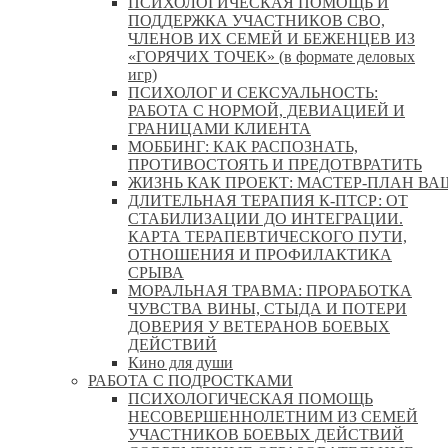
ПСИХОЛОГИЧЕСКАЯ ПОМОЩЬ И
ПОДДЕРЖКА УЧАСТНИКОВ СВО,
ЧЛЕНОВ ИХ СЕМЕЙ И БЕЖЕНЦЕВ ИЗ
«ГОРЯЧИХ ТОЧЕК» (в формате деловых
игр)
ПСИХОЛОГ И СЕКСУАЛЬНОСТЬ:
РАБОТА С НОРМОЙ, ДЕВИАЦИЕЙ И
ГРАНИЦАМИ КЛИЕНТА
МОББИНГ: КАК РАСПОЗНАТЬ,
ПРОТИВОСТОЯТЬ И ПРЕДОТВРАТИТЬ
ЖИЗНЬ КАК ПРОЕКТ: МАСТЕР‑ПЛАН ВА
ДЛИТЕЛЬНАЯ ТЕРАПИЯ К-ПТСР: ОТ
СТАБИЛИЗАЦИИ ДО ИНТЕГРАЦИИ.
КАРТА ТЕРАПЕВТИЧЕСКОГО ПУТИ,
ОТНОШЕНИЯ И ПРОФИЛАКТИКА
СРЫВА
МОРАЛЬНАЯ ТРАВМА: ПРОРАБОТКА
ЧУВСТВА ВИНЫ, СТЫДА И ПОТЕРИ
ДОВЕРИЯ У ВЕТЕРАНОВ БОЕВЫХ
ДЕЙСТВИЙ
Кино для души
РАБОТА С ПОДРОСТКАМИ
ПСИХОЛОГИЧЕСКАЯ ПОМОЩЬ
НЕСОВЕРШЕННОЛЕТНИМ ИЗ СЕМЕЙ
УЧАСТНИКОВ БОЕВЫХ ДЕЙСТВИЙ