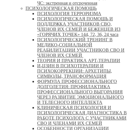
ЧС: экстренная и отсроченная
ПСИХОЛОГИЧЕСКАЯ ПОМОЩЬ
ПСИХОЛОГИЯ ТЕРРОРИЗМА
ПСИХОЛОГИЧЕСКАЯ ПОМОЩЬ И
ПОДДЕРЖКА УЧАСТНИКОВ СВО,
ЧЛЕНОВ ИХ СЕМЕЙ И БЕЖЕНЦЕВ ИЗ
«ГОРЯЧИХ ТОЧЕК» 144, 72, 36, 24 часа
ПСИХОЛОГИЧЕСКИЙ ТРЕНИНГ В
МЕДИКО-СОЦИАЛЬНОЙ
РЕАБИЛИТАЦИИ УЧАСТНИКОВ СВО И
ЧЛЕНОВ ИХ СЕМЕЙ
ТЕОРИЯ И ПРАКТИКА АРТ-ТЕРАПИИ
И-ЦЗИН В ПСИХОТЕРАПИИ И
ПСИХОКОРРЕКЦИИ: АРХЕТИПЫ,
СИМВОЛЫ, ТРАНСФОРМАЦИЯ
ФОРМУЛА ПРОФЕССИОНАЛЬНОГО
ДОЛГОЛЕТИЯ: ПРОФИЛАКТИКА
ПРОФЕССИОНАЛЬНОГО ВЫГОРАНИЯ
ЧЕРЕЗ РАЗВИТИЕ ЭМОЦИОНАЛЬНОГО
И ТЕЛЕСНОГО ИНТЕЛЛЕКТА
КЛИНИЧЕСКАЯ ПСИХОЛОГИЯ И
ПСИХОЛОГИЧЕСКАЯ ДИАГНОСТИКА В
РАБОТЕ ПСИХОЛОГА С УЧАСТНИКАМИ
СВО И ЧЛЕНАМИ ИХ СЕМЕЙ
ОСОБЕННОСТИ ОРГАНИЗАЦИИ