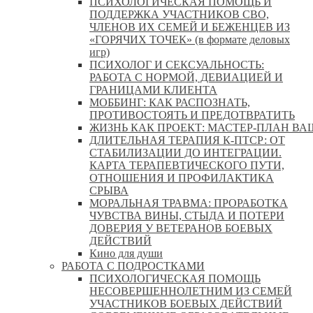
ПСИХОЛОГИЧЕСКАЯ ПОМОЩЬ И
ПОДДЕРЖКА УЧАСТНИКОВ СВО,
ЧЛЕНОВ ИХ СЕМЕЙ И БЕЖЕНЦЕВ ИЗ
«ГОРЯЧИХ ТОЧЕК» (в формате деловых
игр)
ПСИХОЛОГ И СЕКСУАЛЬНОСТЬ:
РАБОТА С НОРМОЙ, ДЕВИАЦИЕЙ И
ГРАНИЦАМИ КЛИЕНТА
МОББИНГ: КАК РАСПОЗНАТЬ,
ПРОТИВОСТОЯТЬ И ПРЕДОТВРАТИТЬ
ЖИЗНЬ КАК ПРОЕКТ: МАСТЕР‑ПЛАН ВА
ДЛИТЕЛЬНАЯ ТЕРАПИЯ К-ПТСР: ОТ
СТАБИЛИЗАЦИИ ДО ИНТЕГРАЦИИ.
КАРТА ТЕРАПЕВТИЧЕСКОГО ПУТИ,
ОТНОШЕНИЯ И ПРОФИЛАКТИКА
СРЫВА
МОРАЛЬНАЯ ТРАВМА: ПРОРАБОТКА
ЧУВСТВА ВИНЫ, СТЫДА И ПОТЕРИ
ДОВЕРИЯ У ВЕТЕРАНОВ БОЕВЫХ
ДЕЙСТВИЙ
Кино для души
РАБОТА С ПОДРОСТКАМИ
ПСИХОЛОГИЧЕСКАЯ ПОМОЩЬ
НЕСОВЕРШЕННОЛЕТНИМ ИЗ СЕМЕЙ
УЧАСТНИКОВ БОЕВЫХ ДЕЙСТВИЙ