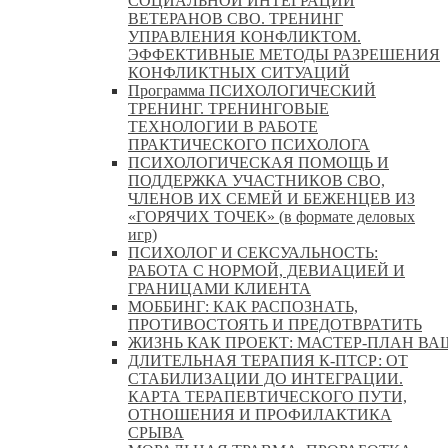
СОЦИАЛЬНОЙ ИНТЕГРАЦИИ
ВЕТЕРАНОВ СВО. ТРЕНИНГ
УПРАВЛЕНИЯ КОНФЛИКТОМ.
ЭФФЕКТИВНЫЕ МЕТОДЫ РАЗРЕШЕНИЯ
КОНФЛИКТНЫХ СИТУАЦИЙ
Программа ПСИХОЛОГИЧЕСКИЙ
ТРЕНИНГ. ТРЕНИНГОВЫЕ
ТЕХНОЛОГИИ В РАБОТЕ
ПРАКТИЧЕСКОГО ПСИХОЛОГА
ПСИХОЛОГИЧЕСКАЯ ПОМОЩЬ И
ПОДДЕРЖКА УЧАСТНИКОВ СВО,
ЧЛЕНОВ ИХ СЕМЕЙ И БЕЖЕНЦЕВ ИЗ
«ГОРЯЧИХ ТОЧЕК» (в формате деловых
игр)
ПСИХОЛОГ И СЕКСУАЛЬНОСТЬ:
РАБОТА С НОРМОЙ, ДЕВИАЦИЕЙ И
ГРАНИЦАМИ КЛИЕНТА
МОББИНГ: КАК РАСПОЗНАТЬ,
ПРОТИВОСТОЯТЬ И ПРЕДОТВРАТИТЬ
ЖИЗНЬ КАК ПРОЕКТ: МАСТЕР‑ПЛАН ВА
ДЛИТЕЛЬНАЯ ТЕРАПИЯ К-ПТСР: ОТ
СТАБИЛИЗАЦИИ ДО ИНТЕГРАЦИИ.
КАРТА ТЕРАПЕВТИЧЕСКОГО ПУТИ,
ОТНОШЕНИЯ И ПРОФИЛАКТИКА
СРЫВА