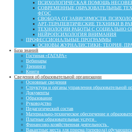
ПСИХОЛОГИЧЕСКАЯ ПОМОЩЬ НЕСОВЕР
СОВРЕМЕННЫЕ ОБРАЗОВАТЕЛЬНЫЕ ТЕХ
ФГОС
СВОБОДА ОТ ЗАВИСИМОСТИ. ПСИХОЛ
АРТ-ТЕРАПЕВТИЧЕСКИЕ ТЕХНИКИ В РА
ТЕХНОЛОГИИ РАБОТЫ С СОЦИАЛЬНО 
НЕЙРОПСИХОЛОГИЯ ВНИМАНИЯ
ПРОФЕССИОНАЛЬНЫЕ ПРОГРАММЫ
ОСНОВЫ ЖУРНАЛИСТИКИ: ТЕОРИЯ, П
База знаний
Гостиная «ГАГАРА»
Вебинары
Тренинги
Книги
Сведения об образовательной организации
Основные сведения
Структура и органы управления образовательной о
Документы
Образование
Руководство
Педагогический состав
Материально-техническое обеспечение и образовате
Платные образовательные услуги
Финансово-хозяйственная деятельность
Вакантные места для приема (перевода) обучающих