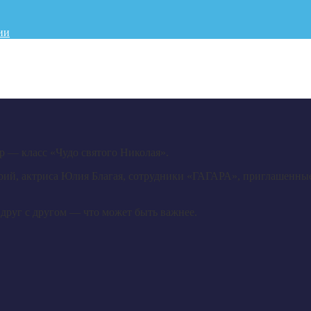
ии
 — класс «Чудо святого Николая».
рий, актриса Юлия Благая, сотрудники «ГАГАРА», приглашенные 
друг с другом — что может быть важнее.