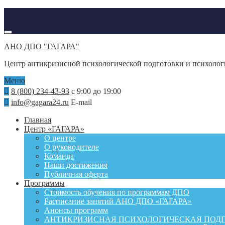
АНО ДПО "ГАГАРА"
Центр антикризисной психологической подготовки и психоло
Меню
8 (800) 234-43-93
с 9:00 до 19:00
info@gagara24.ru
E-mail
Главная
Центр «ГАГАРА»
О центре
О руководителе
Команда
Наши достижения
Публичная оферта
Программы
Стоимость обучения по программам ДПО
Расписание занятий АНО ДПО «ГАГАРА»
Анонсы программ
АНТИКРИЗИСНАЯ ПСИХОЛОГИЧЕСКАЯ ПОД