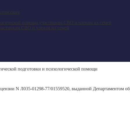
частникам СВО и членам их семей
гической подготовки и психологической помощи
ицензии N Л035-01298-77/01559520, выданной Департаментом обр