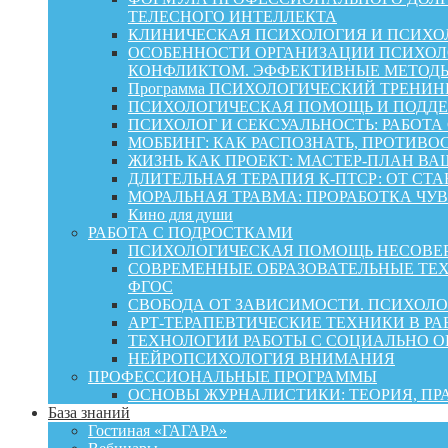
ТЕЛЕСНОГО ИНТЕЛЛЕКТА
КЛИНИЧЕСКАЯ ПСИХОЛОГИЯ И ПСИХОЛ
ОСОБЕННОСТИ ОРГАНИЗАЦИИ ПСИХОЛО
КОНФЛИКТОМ. ЭФФЕКТИВНЫЕ МЕТОД
Программа ПСИХОЛОГИЧЕСКИЙ ТРЕНИН
ПСИХОЛОГИЧЕСКАЯ ПОМОЩЬ И ПОДДЕРЖК
ПСИХОЛОГ И СЕКСУАЛЬНОСТЬ: РАБОТА
МОББИНГ: КАК РАСПОЗНАТЬ, ПРОТИВО
ЖИЗНЬ КАК ПРОЕКТ: МАСТЕР‑ПЛАН ВА
ДЛИТЕЛЬНАЯ ТЕРАПИЯ К-ПТСР: ОТ СТ
МОРАЛЬНАЯ ТРАВМА: ПРОРАБОТКА ЧУВ
Кино для души
РАБОТА С ПОДРОСТКАМИ
ПСИХОЛОГИЧЕСКАЯ ПОМОЩЬ НЕСОВЕР
СОВРЕМЕННЫЕ ОБРАЗОВАТЕЛЬНЫЕ ТЕХ
ФГОС
СВОБОДА ОТ ЗАВИСИМОСТИ. ПСИХОЛ
АРТ-ТЕРАПЕВТИЧЕСКИЕ ТЕХНИКИ В РА
ТЕХНОЛОГИИ РАБОТЫ С СОЦИАЛЬНО 
НЕЙРОПСИХОЛОГИЯ ВНИМАНИЯ
ПРОФЕССИОНАЛЬНЫЕ ПРОГРАММЫ
ОСНОВЫ ЖУРНАЛИСТИКИ: ТЕОРИЯ, П
База знаний
Гостиная «ГАГАРА»