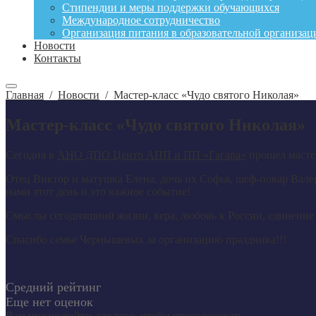
Стипендии и меры поддержки обучающихся
Международное сотрудничество
Организация питания в образовательной организац
Новости
Контакты
Главная
/
Новости
/
Мастер-класс «Чудо святого Николая»
Мастер-класс «Чудо святого Николая»
Сегодня в
АНО ДПО Центр АПП и ПП «Гагара»
прошел мастер
Отец Виктор и матушка Елена, дочь их Софья, шеф-повар Вале
нами этот день и это важное событие!
Смыслы сегодняшний жизни, вера, любовь к России, единение 
Спасибо семье Чернышевых за организацию праздника!!!
Средний рейтинг
Еще нет оценок
Вам нужно
войти
для того, чтобы проголосовать.