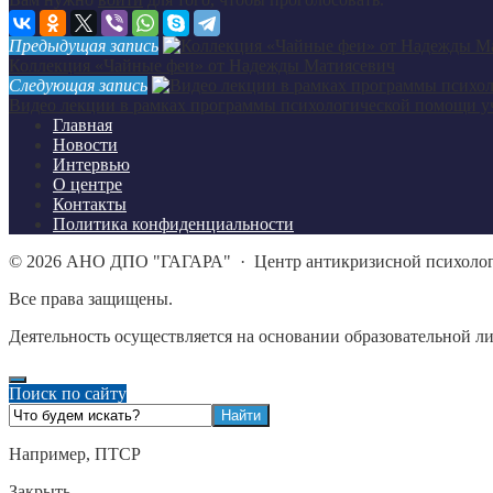
Предыдущая запись
Коллекция «Чайные феи» от Надежды Матиясевич
Следующая запись
Видео лекции в рамках программы психологической помощи у
Главная
Новости
Интервью
О центре
Контакты
Политика конфиденциальности
©
2026
АНО ДПО "ГАГАРА"
·
Центр антикризисной психоло
Все права защищены.
Деятельность осуществляется на основании образовательной л
Поиск по сайту
Например,
ПТСР
Закрыть