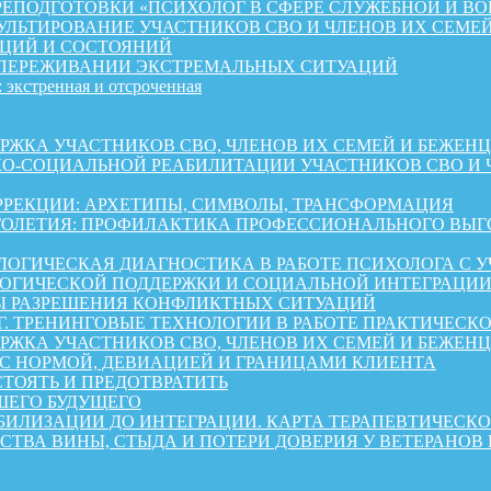
ЕПОДГОТОВКИ «ПСИХОЛОГ В СФЕРЕ СЛУЖЕБНОЙ И ВО
ЛЬТИРОВАНИЕ УЧАСТНИКОВ СВО И ЧЛЕНОВ ИХ СЕМЕ
ЦИЙ И СОСТОЯНИЙ
 ПЕРЕЖИВАНИИ ЭКСТРЕМАЛЬНЫХ СИТУАЦИЙ
 экстренная и отсроченная
 УЧАСТНИКОВ СВО, ЧЛЕНОВ ИХ СЕМЕЙ И БЕЖЕНЦЕВ ИЗ 
КО-СОЦИАЛЬНОЙ РЕАБИЛИТАЦИИ УЧАСТНИКОВ СВО И 
РРЕКЦИИ: АРХЕТИПЫ, СИМВОЛЫ, ТРАНСФОРМАЦИЯ
ОЛЕТИЯ: ПРОФИЛАКТИКА ПРОФЕССИОНАЛЬНОГО ВЫГО
ОГИЧЕСКАЯ ДИАГНОСТИКА В РАБОТЕ ПСИХОЛОГА С 
ГИЧЕСКОЙ ПОДДЕРЖКИ И СОЦИАЛЬНОЙ ИНТЕГРАЦИИ 
Ы РАЗРЕШЕНИЯ КОНФЛИКТНЫХ СИТУАЦИЙ
Г. ТРЕНИНГОВЫЕ ТЕХНОЛОГИИ В РАБОТЕ ПРАКТИЧЕСК
А УЧАСТНИКОВ СВО, ЧЛЕНОВ ИХ СЕМЕЙ И БЕЖЕНЦЕВ ИЗ 
 С НОРМОЙ, ДЕВИАЦИЕЙ И ГРАНИЦАМИ КЛИЕНТА
СТОЯТЬ И ПРЕДОТВРАТИТЬ
ШЕГО БУДУЩЕГО
АБИЛИЗАЦИИ ДО ИНТЕГРАЦИИ. КАРТА ТЕРАПЕВТИЧЕС
СТВА ВИНЫ, СТЫДА И ПОТЕРИ ДОВЕРИЯ У ВЕТЕРАНОВ