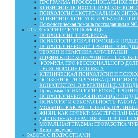
ПРОГРАММА ПРОФЕССИОНАЛЬНОЙ ПЕР
КРИЗИСНОЕ ПСИХОЛОГИЧЕСКОЕ КОНСУ
ПСИХОЛОГИЯ ЭКСТРЕМАЛЬНЫХ СИТУА
КРИЗИСНОЕ КОНСУЛЬТИРОВАНИЕ ПРИ
Психологическая помощь пострадавшим в ЧС:
ПСИХОЛОГИЧЕСКАЯ ПОМОЩЬ
ПСИХОЛОГИЯ ТЕРРОРИЗМА
ПСИХОЛОГИЧЕСКАЯ ПОМОЩЬ И ПОДДЕРЖКА
ПСИХОЛОГИЧЕСКИЙ ТРЕНИНГ В МЕДИ
ТЕОРИЯ И ПРАКТИКА АРТ-ТЕРАПИИ
И-ЦЗИН В ПСИХОТЕРАПИИ И ПСИХОКО
ФОРМУЛА ПРОФЕССИОНАЛЬНОГО ДОЛГ
ТЕЛЕСНОГО ИНТЕЛЛЕКТА
КЛИНИЧЕСКАЯ ПСИХОЛОГИЯ И ПСИХОЛ
ОСОБЕННОСТИ ОРГАНИЗАЦИИ ПСИХОЛО
КОНФЛИКТОМ. ЭФФЕКТИВНЫЕ МЕТОД
Программа ПСИХОЛОГИЧЕСКИЙ ТРЕНИН
ПСИХОЛОГИЧЕСКАЯ ПОМОЩЬ И ПОДДЕРЖК
ПСИХОЛОГ И СЕКСУАЛЬНОСТЬ: РАБОТА
МОББИНГ: КАК РАСПОЗНАТЬ, ПРОТИВО
ЖИЗНЬ КАК ПРОЕКТ: МАСТЕР‑ПЛАН ВА
ДЛИТЕЛЬНАЯ ТЕРАПИЯ К-ПТСР: ОТ СТ
МОРАЛЬНАЯ ТРАВМА: ПРОРАБОТКА ЧУВ
Кино для души
РАБОТА С ПОДРОСТКАМИ