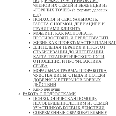
ПОДДЕРЖКА УЧАСТНИКОВ СВО,
ЧЛЕНОВ ИХ СЕМЕЙ И БЕЖЕНЦЕВ ИЗ
«ГОРЯЧИХ ТОЧЕК» (в формате деловых
игр)
ПСИХОЛОГ И СЕКСУАЛЬНОСТЬ:
РАБОТА С НОРМОЙ, ДЕВИАЦИЕЙ И
ГРАНИЦАМИ КЛИЕНТА
МОББИНГ: КАК РАСПОЗНАТЬ,
ПРОТИВОСТОЯТЬ И ПРЕДОТВРАТИТЬ
ЖИЗНЬ КАК ПРОЕКТ: МАСТЕР‑ПЛАН ВА
ДЛИТЕЛЬНАЯ ТЕРАПИЯ К-ПТСР: ОТ
СТАБИЛИЗАЦИИ ДО ИНТЕГРАЦИИ.
КАРТА ТЕРАПЕВТИЧЕСКОГО ПУТИ,
ОТНОШЕНИЯ И ПРОФИЛАКТИКА
СРЫВА
МОРАЛЬНАЯ ТРАВМА: ПРОРАБОТКА
ЧУВСТВА ВИНЫ, СТЫДА И ПОТЕРИ
ДОВЕРИЯ У ВЕТЕРАНОВ БОЕВЫХ
ДЕЙСТВИЙ
Кино для души
РАБОТА С ПОДРОСТКАМИ
ПСИХОЛОГИЧЕСКАЯ ПОМОЩЬ
НЕСОВЕРШЕННОЛЕТНИМ ИЗ СЕМЕЙ
УЧАСТНИКОВ БОЕВЫХ ДЕЙСТВИЙ
СОВРЕМЕННЫЕ ОБРАЗОВАТЕЛЬНЫЕ