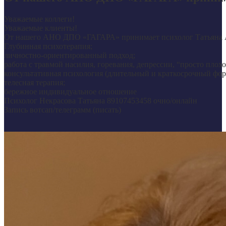
Уважаемые коллеги!
Уважаемые клиенты!
От нашего АНО ДПО «ГАГАРА» принимает психолог Татьяна А
Глубинная психотерапия;
личностно-ориентированный подход;
работа с травмой насилия, горевания, депрессии, “просто плохо
консультативная психология (длительный и краткосрочный фор
телесная терапия;
бережное индивидуальное отношение
Психолог Некрасова Татьяна 89107453458 очно/онлайн
Запись вотсап/телеграмм (писать)