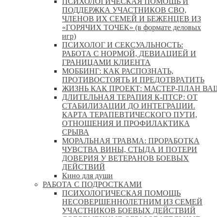
ПСИХОЛОГИЧЕСКАЯ ПОМОЩЬ И
ПОДДЕРЖКА УЧАСТНИКОВ СВО,
ЧЛЕНОВ ИХ СЕМЕЙ И БЕЖЕНЦЕВ ИЗ
«ГОРЯЧИХ ТОЧЕК» (в формате деловых
игр)
ПСИХОЛОГ И СЕКСУАЛЬНОСТЬ:
РАБОТА С НОРМОЙ, ДЕВИАЦИЕЙ И
ГРАНИЦАМИ КЛИЕНТА
МОББИНГ: КАК РАСПОЗНАТЬ,
ПРОТИВОСТОЯТЬ И ПРЕДОТВРАТИТЬ
ЖИЗНЬ КАК ПРОЕКТ: МАСТЕР‑ПЛАН ВА
ДЛИТЕЛЬНАЯ ТЕРАПИЯ К-ПТСР: ОТ
СТАБИЛИЗАЦИИ ДО ИНТЕГРАЦИИ.
КАРТА ТЕРАПЕВТИЧЕСКОГО ПУТИ,
ОТНОШЕНИЯ И ПРОФИЛАКТИКА
СРЫВА
МОРАЛЬНАЯ ТРАВМА: ПРОРАБОТКА
ЧУВСТВА ВИНЫ, СТЫДА И ПОТЕРИ
ДОВЕРИЯ У ВЕТЕРАНОВ БОЕВЫХ
ДЕЙСТВИЙ
Кино для души
РАБОТА С ПОДРОСТКАМИ
ПСИХОЛОГИЧЕСКАЯ ПОМОЩЬ
НЕСОВЕРШЕННОЛЕТНИМ ИЗ СЕМЕЙ
УЧАСТНИКОВ БОЕВЫХ ДЕЙСТВИЙ