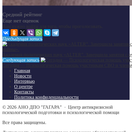
Средний рейтинг
Еще нет оценок
Вам нужно
войти
для того, чтобы проголосовать.
Предыдущая запись
Академия политических наук «ALTER”. Завершила занятия с 
Следующая запись
Сегодня — Психологическая помощь участникам СВО и членам и
Главная
Новости
Интервью
О центре
Контакты
Политика конфиденциальности
©
2026
АНО ДПО "ГАГАРА"
·
Центр антикризисной
психологической подготовки и психологической помощи
Все права защищены.