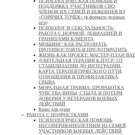
ПСИХОЛОГИЧЕСКАЯ ПОМОЩЬ И
ПОДДЕРЖКА УЧАСТНИКОВ СВО,
ЧЛЕНОВ ИХ СЕМЕЙ И БЕЖЕНЦЕВ ИЗ
«ГОРЯЧИХ ТОЧЕК» (в формате деловых
игр)
ПСИХОЛОГ И СЕКСУАЛЬНОСТЬ:
РАБОТА С НОРМОЙ, ДЕВИАЦИЕЙ И
ГРАНИЦАМИ КЛИЕНТА
МОББИНГ: КАК РАСПОЗНАТЬ,
ПРОТИВОСТОЯТЬ И ПРЕДОТВРАТИТЬ
ЖИЗНЬ КАК ПРОЕКТ: МАСТЕР‑ПЛАН ВА
ДЛИТЕЛЬНАЯ ТЕРАПИЯ К-ПТСР: ОТ
СТАБИЛИЗАЦИИ ДО ИНТЕГРАЦИИ.
КАРТА ТЕРАПЕВТИЧЕСКОГО ПУТИ,
ОТНОШЕНИЯ И ПРОФИЛАКТИКА
СРЫВА
МОРАЛЬНАЯ ТРАВМА: ПРОРАБОТКА
ЧУВСТВА ВИНЫ, СТЫДА И ПОТЕРИ
ДОВЕРИЯ У ВЕТЕРАНОВ БОЕВЫХ
ДЕЙСТВИЙ
Кино для души
РАБОТА С ПОДРОСТКАМИ
ПСИХОЛОГИЧЕСКАЯ ПОМОЩЬ
НЕСОВЕРШЕННОЛЕТНИМ ИЗ СЕМЕЙ
УЧАСТНИКОВ БОЕВЫХ ДЕЙСТВИЙ