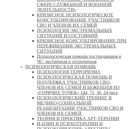
СФЕРЕ СЛУЖЕБНОЙ И ВОЕННОЙ
ДЕЯТЕЛЬНОСТИ»
КРИЗИСНОЕ ПСИХОЛОГИЧЕСКОЕ
КОНСУЛЬТИРОВАНИЕ УЧАСТНИКОВ
СВО И ЧЛЕНОВ ИХ СЕМЕЙ
ПСИХОЛОГИЯ ЭКСТРЕМАЛЬНЫХ
СИТУАЦИЙ И СОСТОЯНИЙ
КРИЗИСНОЕ КОНСУЛЬТИРОВАНИЕ ПРИ
ПЕРЕЖИВАНИИ ЭКСТРЕМАЛЬНЫХ
СИТУАЦИЙ
Психологическая помощь пострадавшим в
ЧС: экстренная и отсроченная
ПСИХОЛОГИЧЕСКАЯ ПОМОЩЬ
ПСИХОЛОГИЯ ТЕРРОРИЗМА
ПСИХОЛОГИЧЕСКАЯ ПОМОЩЬ И
ПОДДЕРЖКА УЧАСТНИКОВ СВО,
ЧЛЕНОВ ИХ СЕМЕЙ И БЕЖЕНЦЕВ ИЗ
«ГОРЯЧИХ ТОЧЕК» 144, 72, 36, 24 часа
ПСИХОЛОГИЧЕСКИЙ ТРЕНИНГ В
МЕДИКО-СОЦИАЛЬНОЙ
РЕАБИЛИТАЦИИ УЧАСТНИКОВ СВО И
ЧЛЕНОВ ИХ СЕМЕЙ
ТЕОРИЯ И ПРАКТИКА АРТ-ТЕРАПИИ
И-ЦЗИН В ПСИХОТЕРАПИИ И
ПСИХОКОРРЕКЦИИ: АРХЕТИПЫ,