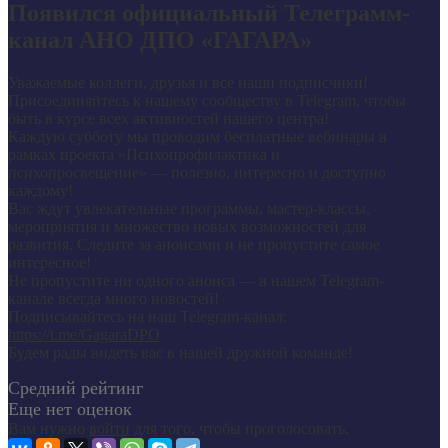
Появился официальный Телеграмм-
канал АНО ДПО «ГАГАРА»
Уважаемые коллеги, друзья и все наши подписчики!
Присоединяйтесь к нашему сообществу в Telegram, чтобы
быть в курсе всех активностей нашего центра!
Каждую субботу мы проводим бесплатные вебинары в
рамках проекта «Психопрофилактика и
психопросвещение» — полезно, интересно и доступно
каждому!
Вас ждут увлекательные программы, мастер-классы,
мероприятия и множество новых возможностей для
развития. Следите за анонсами и не пропустите самое
интересное!
Не пропустите ни одного анонса — в нашем Telegram-
канале всегда много новостей!
Подписывайтесь на наш Telegram-канал:
https://t.me/GagaraDPO
Будем рады видеть вас в нашей дружной команде!
Средний рейтинг
Еще нет оценок
Вам нужно
войти
для того, чтобы проголосовать.