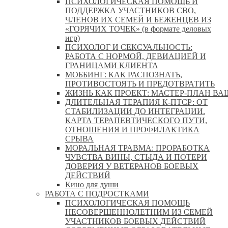
ПСИХОЛОГИЧЕСКАЯ ПОМОЩЬ И
ПОДДЕРЖКА УЧАСТНИКОВ СВО,
ЧЛЕНОВ ИХ СЕМЕЙ И БЕЖЕНЦЕВ ИЗ
«ГОРЯЧИХ ТОЧЕК» (в формате деловых
игр)
ПСИХОЛОГ И СЕКСУАЛЬНОСТЬ:
РАБОТА С НОРМОЙ, ДЕВИАЦИЕЙ И
ГРАНИЦАМИ КЛИЕНТА
МОББИНГ: КАК РАСПОЗНАТЬ,
ПРОТИВОСТОЯТЬ И ПРЕДОТВРАТИТЬ
ЖИЗНЬ КАК ПРОЕКТ: МАСТЕР‑ПЛАН ВА
ДЛИТЕЛЬНАЯ ТЕРАПИЯ К-ПТСР: ОТ
СТАБИЛИЗАЦИИ ДО ИНТЕГРАЦИИ.
КАРТА ТЕРАПЕВТИЧЕСКОГО ПУТИ,
ОТНОШЕНИЯ И ПРОФИЛАКТИКА
СРЫВА
МОРАЛЬНАЯ ТРАВМА: ПРОРАБОТКА
ЧУВСТВА ВИНЫ, СТЫДА И ПОТЕРИ
ДОВЕРИЯ У ВЕТЕРАНОВ БОЕВЫХ
ДЕЙСТВИЙ
Кино для души
РАБОТА С ПОДРОСТКАМИ
ПСИХОЛОГИЧЕСКАЯ ПОМОЩЬ
НЕСОВЕРШЕННОЛЕТНИМ ИЗ СЕМЕЙ
УЧАСТНИКОВ БОЕВЫХ ДЕЙСТВИЙ