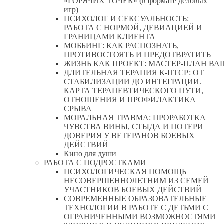
«ГОРЯЧИХ ТОЧЕК» (в формате деловых
игр)
ПСИХОЛОГ И СЕКСУАЛЬНОСТЬ:
РАБОТА С НОРМОЙ, ДЕВИАЦИЕЙ И
ГРАНИЦАМИ КЛИЕНТА
МОББИНГ: КАК РАСПОЗНАТЬ,
ПРОТИВОСТОЯТЬ И ПРЕДОТВРАТИТЬ
ЖИЗНЬ КАК ПРОЕКТ: МАСТЕР‑ПЛАН ВА
ДЛИТЕЛЬНАЯ ТЕРАПИЯ К-ПТСР: ОТ
СТАБИЛИЗАЦИИ ДО ИНТЕГРАЦИИ.
КАРТА ТЕРАПЕВТИЧЕСКОГО ПУТИ,
ОТНОШЕНИЯ И ПРОФИЛАКТИКА
СРЫВА
МОРАЛЬНАЯ ТРАВМА: ПРОРАБОТКА
ЧУВСТВА ВИНЫ, СТЫДА И ПОТЕРИ
ДОВЕРИЯ У ВЕТЕРАНОВ БОЕВЫХ
ДЕЙСТВИЙ
Кино для души
РАБОТА С ПОДРОСТКАМИ
ПСИХОЛОГИЧЕСКАЯ ПОМОЩЬ
НЕСОВЕРШЕННОЛЕТНИМ ИЗ СЕМЕЙ
УЧАСТНИКОВ БОЕВЫХ ДЕЙСТВИЙ
СОВРЕМЕННЫЕ ОБРАЗОВАТЕЛЬНЫЕ
ТЕХНОЛОГИИ В РАБОТЕ С ДЕТЬМИ С
ОГРАНИЧЕННЫМИ ВОЗМОЖНОСТЯМИ