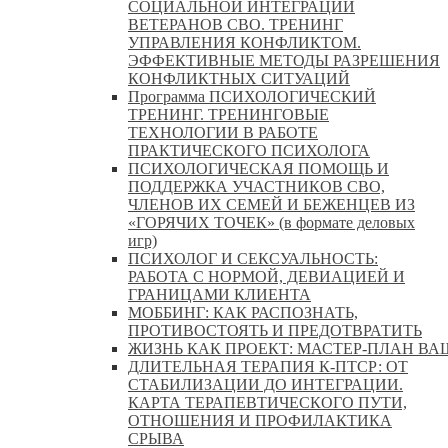
СОЦИАЛЬНОЙ ИНТЕГРАЦИИ
ВЕТЕРАНОВ СВО. ТРЕНИНГ
УПРАВЛЕНИЯ КОНФЛИКТОМ.
ЭФФЕКТИВНЫЕ МЕТОДЫ РАЗРЕШЕНИЯ
КОНФЛИКТНЫХ СИТУАЦИЙ
Программа ПСИХОЛОГИЧЕСКИЙ
ТРЕНИНГ. ТРЕНИНГОВЫЕ
ТЕХНОЛОГИИ В РАБОТЕ
ПРАКТИЧЕСКОГО ПСИХОЛОГА
ПСИХОЛОГИЧЕСКАЯ ПОМОЩЬ И
ПОДДЕРЖКА УЧАСТНИКОВ СВО,
ЧЛЕНОВ ИХ СЕМЕЙ И БЕЖЕНЦЕВ ИЗ
«ГОРЯЧИХ ТОЧЕК» (в формате деловых
игр)
ПСИХОЛОГ И СЕКСУАЛЬНОСТЬ:
РАБОТА С НОРМОЙ, ДЕВИАЦИЕЙ И
ГРАНИЦАМИ КЛИЕНТА
МОББИНГ: КАК РАСПОЗНАТЬ,
ПРОТИВОСТОЯТЬ И ПРЕДОТВРАТИТЬ
ЖИЗНЬ КАК ПРОЕКТ: МАСТЕР‑ПЛАН ВА
ДЛИТЕЛЬНАЯ ТЕРАПИЯ К-ПТСР: ОТ
СТАБИЛИЗАЦИИ ДО ИНТЕГРАЦИИ.
КАРТА ТЕРАПЕВТИЧЕСКОГО ПУТИ,
ОТНОШЕНИЯ И ПРОФИЛАКТИКА
СРЫВА