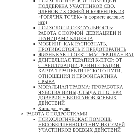
ПСИХОЛОГИЧЕСКАЯ ПОМОЩЬ И
ПОДДЕРЖКА УЧАСТНИКОВ СВО,
ЧЛЕНОВ ИХ СЕМЕЙ И БЕЖЕНЦЕВ ИЗ
«ГОРЯЧИХ ТОЧЕК» (в формате деловых
игр)
ПСИХОЛОГ И СЕКСУАЛЬНОСТЬ:
РАБОТА С НОРМОЙ, ДЕВИАЦИЕЙ И
ГРАНИЦАМИ КЛИЕНТА
МОББИНГ: КАК РАСПОЗНАТЬ,
ПРОТИВОСТОЯТЬ И ПРЕДОТВРАТИТЬ
ЖИЗНЬ КАК ПРОЕКТ: МАСТЕР‑ПЛАН ВА
ДЛИТЕЛЬНАЯ ТЕРАПИЯ К-ПТСР: ОТ
СТАБИЛИЗАЦИИ ДО ИНТЕГРАЦИИ.
КАРТА ТЕРАПЕВТИЧЕСКОГО ПУТИ,
ОТНОШЕНИЯ И ПРОФИЛАКТИКА
СРЫВА
МОРАЛЬНАЯ ТРАВМА: ПРОРАБОТКА
ЧУВСТВА ВИНЫ, СТЫДА И ПОТЕРИ
ДОВЕРИЯ У ВЕТЕРАНОВ БОЕВЫХ
ДЕЙСТВИЙ
Кино для души
РАБОТА С ПОДРОСТКАМИ
ПСИХОЛОГИЧЕСКАЯ ПОМОЩЬ
НЕСОВЕРШЕННОЛЕТНИМ ИЗ СЕМЕЙ
УЧАСТНИКОВ БОЕВЫХ ДЕЙСТВИЙ