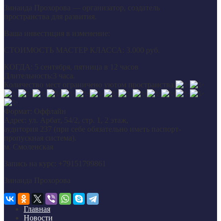
Зинаида Прохорова — организатор, создатель
пространства для развития.
Ваша инвестиция в изменение:
СТОИМОСТЬ МАСТЕР КЛАССА: 3.000 руб.
КОГДА: 5 сентября, пятница в 12 часов
Длительность:3 часа.
Количество мест ограничено уютом пространства
Формат: Оффлайн
Адрес: ул. Арбат, 54/2, стр. 1, 2 этаж,
аудитория 237 (при себе обязательно иметь паспорт-
пропускная система).
м. Смоленская
Запись на курс: +79151799861
Зинаида Прохорова
Главная
Новости