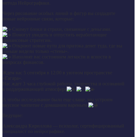
метода Нейрографики.
Через рисование особых линий и фигур вы создадите
новые нейронные связи, которые:
Снимут блоки и страхи, связанные с деньгами.
Помогут увидеть и отпустить неработающие
финансовые стратегии.
Откроют новые пути для притока денег туда, где вы
раньше видели только «стены».
Наполнят вас состоянием легкости и ясности в
вопросах финансов.
Ждем вас 5 сентября в 12:00 в уютном пространстве
«Гагара».
Нас ждет 3 часа глубокой работы, творчества и осознаний
в поддерживающей атмосфере
А чтобы исследование было еще слаще, мы устроим
вкусное чаепитие с домашним вареньем
Ведущие:
Александра Кириллова — психолог, сертифицированный
специалист по нейрографике.