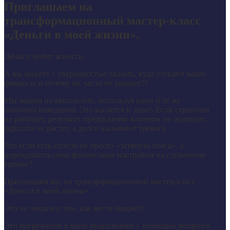
Приглашаем на
трансформационный мастер-класс
«Деньги в моей жизни».
Деньги любят ясность.
А вы можете с уверенностью сказать, куда утекают ваши
финансы и почему их часто не хватает??
Мы живем на автопилоте, используя одни и те же
шаблоны поведения. Это касается и денег. Если стратегия
не работает, результат предсказуем: клиенты не приходят,
зарплата не растет, а долги вызывают тревогу.
Что если есть способ не просто «затянуть пояса», а
перепрошить свои финансовые настройки на глубинном
уровне?
Приглашаем вас на трансформационный мастер-класс
«Деньги в моей жизни».
Это не лекция о том, как вести бюджет!
Это погружение в ваше подсознание с помощью мощного