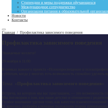
Стипендии и меры поддержки обучающихся
Международное сотрудничество
Организация питания в образовательной организац
Новости
Контакты
Главная
/
Профилактика зависимого поведения
Профилактика зависимого поведения
Уважаемые коллеги!
29 ноября в 11:00
В рамках важного проекта «Психопросвещение и психопрофил
субботам, когда у многих есть возможность спокойно уделить в
Тема: «
Профилактика зависимого поведения
«
Встреча, на которую мы вас приглашаем, — это возможность г
Мы поговорим о том, как наше детство и отношения с родител
Особое внимание уделим тому, как качество взаимоотношений 
И, конечно, разберём ключевые положения теории привязанност