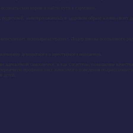
 осознать свои корни и найти пути к гармонии.
 родителей, заинтересованных в здоровом образе жизни своих д
-консультант, психодраматерапевт. Лидер школы осознанного ро
явлениями девиантного и преступного поведения.
е адекватной самооценки, и как следствие, повышение качества
 первичную профилактику зависимого поведения подрастающего
и детей.