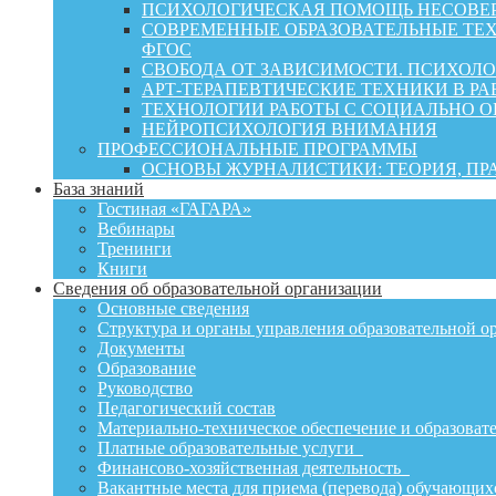
ПСИХОЛОГИЧЕСКАЯ ПОМОЩЬ НЕСОВЕР
СОВРЕМЕННЫЕ ОБРАЗОВАТЕЛЬНЫЕ ТЕХ
ФГОС
СВОБОДА ОТ ЗАВИСИМОСТИ. ПСИХОЛ
АРТ-ТЕРАПЕВТИЧЕСКИЕ ТЕХНИКИ В РА
ТЕХНОЛОГИИ РАБОТЫ С СОЦИАЛЬНО 
НЕЙРОПСИХОЛОГИЯ ВНИМАНИЯ
ПРОФЕССИОНАЛЬНЫЕ ПРОГРАММЫ
ОСНОВЫ ЖУРНАЛИСТИКИ: ТЕОРИЯ, П
База знаний
Гостиная «ГАГАРА»
Вебинары
Тренинги
Книги
Сведения об образовательной организации
Основные сведения
Структура и органы управления образовательной о
Документы
Образование
Руководство
Педагогический состав
Материально-техническое обеспечение и образовате
Платные образовательные услуги
Финансово-хозяйственная деятельность
Вакантные места для приема (перевода) обучающих