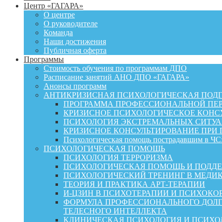
Центр «ГАГАРА»
О центре
О руководителе
Команда
Наши достижения
Публичная оферта
Программы
Стоимость обучения по программам ДПО
Расписание занятий АНО ДПО «ГАГАРА»
Анонсы программ
АНТИКРИЗИСНАЯ ПСИХОЛОГИЧЕСКАЯ ПОД
ПРОГРАММА ПРОФЕССИОНАЛЬНОЙ ПЕР
КРИЗИСНОЕ ПСИХОЛОГИЧЕСКОЕ КОНСУ
ПСИХОЛОГИЯ ЭКСТРЕМАЛЬНЫХ СИТУА
КРИЗИСНОЕ КОНСУЛЬТИРОВАНИЕ ПРИ
Психологическая помощь пострадавшим в ЧС:
ПСИХОЛОГИЧЕСКАЯ ПОМОЩЬ
ПСИХОЛОГИЯ ТЕРРОРИЗМА
ПСИХОЛОГИЧЕСКАЯ ПОМОЩЬ И ПОДДЕРЖКА
ПСИХОЛОГИЧЕСКИЙ ТРЕНИНГ В МЕДИ
ТЕОРИЯ И ПРАКТИКА АРТ-ТЕРАПИИ
И-ЦЗИН В ПСИХОТЕРАПИИ И ПСИХОКО
ФОРМУЛА ПРОФЕССИОНАЛЬНОГО ДОЛГ
ТЕЛЕСНОГО ИНТЕЛЛЕКТА
КЛИНИЧЕСКАЯ ПСИХОЛОГИЯ И ПСИХОЛ