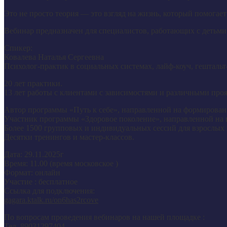
Это не просто теория — это взгляд на жизнь, который помогает
Вебинар предназначен для специалистов, работающих с детьми,
Спикер:
Ковалева Наталья Сергеевна
Психолог-практик в социальных системах, лайф-коуч, гештальт
20 лет практики.
13 лет работы с клиентами с зависимостями и различными про
Автор программы «Путь к себе», направленной на формировани
Участник программы «Здоровое поколение», направленной на
Более 1500 групповых и индивидуальных сессий для взрослых 
Десятки тренингов и мастер-классов.
Дата: 29.11.2025г
Время: 11.00 (время московское )
Формат: онлайн
Участие : бесплатное
Ссылка для подключения:
gagara.ktalk.ru/on6has2rcove
По вопросам проведения вебинаров на нашей площадке :
Тел.
89031297404