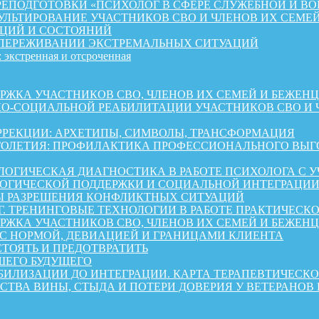
ЕПОДГОТОВКИ «ПСИХОЛОГ В СФЕРЕ СЛУЖЕБНОЙ И ВО
ЛЬТИРОВАНИЕ УЧАСТНИКОВ СВО И ЧЛЕНОВ ИХ СЕМЕ
ЦИЙ И СОСТОЯНИЙ
 ПЕРЕЖИВАНИИ ЭКСТРЕМАЛЬНЫХ СИТУАЦИЙ
 экстренная и отсроченная
 УЧАСТНИКОВ СВО, ЧЛЕНОВ ИХ СЕМЕЙ И БЕЖЕНЦЕВ ИЗ 
КО-СОЦИАЛЬНОЙ РЕАБИЛИТАЦИИ УЧАСТНИКОВ СВО И 
РРЕКЦИИ: АРХЕТИПЫ, СИМВОЛЫ, ТРАНСФОРМАЦИЯ
ОЛЕТИЯ: ПРОФИЛАКТИКА ПРОФЕССИОНАЛЬНОГО ВЫГО
ОГИЧЕСКАЯ ДИАГНОСТИКА В РАБОТЕ ПСИХОЛОГА С 
ГИЧЕСКОЙ ПОДДЕРЖКИ И СОЦИАЛЬНОЙ ИНТЕГРАЦИИ 
Ы РАЗРЕШЕНИЯ КОНФЛИКТНЫХ СИТУАЦИЙ
Г. ТРЕНИНГОВЫЕ ТЕХНОЛОГИИ В РАБОТЕ ПРАКТИЧЕСК
А УЧАСТНИКОВ СВО, ЧЛЕНОВ ИХ СЕМЕЙ И БЕЖЕНЦЕВ ИЗ 
 С НОРМОЙ, ДЕВИАЦИЕЙ И ГРАНИЦАМИ КЛИЕНТА
СТОЯТЬ И ПРЕДОТВРАТИТЬ
ШЕГО БУДУЩЕГО
АБИЛИЗАЦИИ ДО ИНТЕГРАЦИИ. КАРТА ТЕРАПЕВТИЧЕС
СТВА ВИНЫ, СТЫДА И ПОТЕРИ ДОВЕРИЯ У ВЕТЕРАНОВ