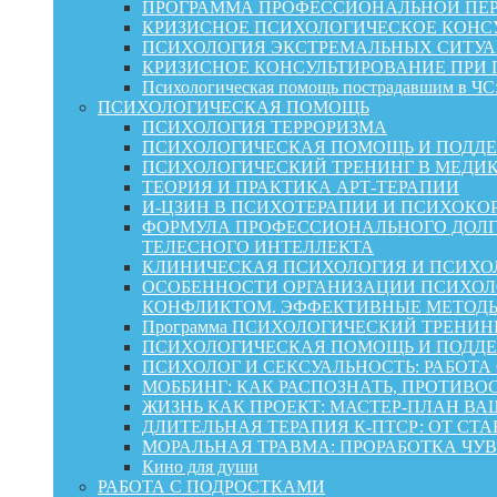
ПРОГРАММА ПРОФЕССИОНАЛЬНОЙ ПЕР
КРИЗИСНОЕ ПСИХОЛОГИЧЕСКОЕ КОНСУ
ПСИХОЛОГИЯ ЭКСТРЕМАЛЬНЫХ СИТУА
КРИЗИСНОЕ КОНСУЛЬТИРОВАНИЕ ПРИ
Психологическая помощь пострадавшим в ЧС:
ПСИХОЛОГИЧЕСКАЯ ПОМОЩЬ
ПСИХОЛОГИЯ ТЕРРОРИЗМА
ПСИХОЛОГИЧЕСКАЯ ПОМОЩЬ И ПОДДЕРЖКА
ПСИХОЛОГИЧЕСКИЙ ТРЕНИНГ В МЕДИ
ТЕОРИЯ И ПРАКТИКА АРТ-ТЕРАПИИ
И-ЦЗИН В ПСИХОТЕРАПИИ И ПСИХОКО
ФОРМУЛА ПРОФЕССИОНАЛЬНОГО ДОЛГ
ТЕЛЕСНОГО ИНТЕЛЛЕКТА
КЛИНИЧЕСКАЯ ПСИХОЛОГИЯ И ПСИХОЛ
ОСОБЕННОСТИ ОРГАНИЗАЦИИ ПСИХОЛО
КОНФЛИКТОМ. ЭФФЕКТИВНЫЕ МЕТОД
Программа ПСИХОЛОГИЧЕСКИЙ ТРЕНИН
ПСИХОЛОГИЧЕСКАЯ ПОМОЩЬ И ПОДДЕРЖК
ПСИХОЛОГ И СЕКСУАЛЬНОСТЬ: РАБОТА
МОББИНГ: КАК РАСПОЗНАТЬ, ПРОТИВО
ЖИЗНЬ КАК ПРОЕКТ: МАСТЕР‑ПЛАН ВА
ДЛИТЕЛЬНАЯ ТЕРАПИЯ К-ПТСР: ОТ СТ
МОРАЛЬНАЯ ТРАВМА: ПРОРАБОТКА ЧУВ
Кино для души
РАБОТА С ПОДРОСТКАМИ