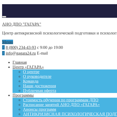
АНО ДПО "ГАГАРА"
Центр антикризисной психологической подготовки и психоло
Меню
8 (800) 234-43-93
с 9:00 до 19:00
info@gagara24.ru
E-mail
Главная
Центр «ГАГАРА»
О центре
О руководителе
Команда
Наши достижения
Публичная оферта
Программы
Стоимость обучения по программам ДПО
Расписание занятий АНО ДПО «ГАГАРА»
Анонсы программ
АНТИКРИЗИСНАЯ ПСИХОЛОГИЧЕСКАЯ ПОД