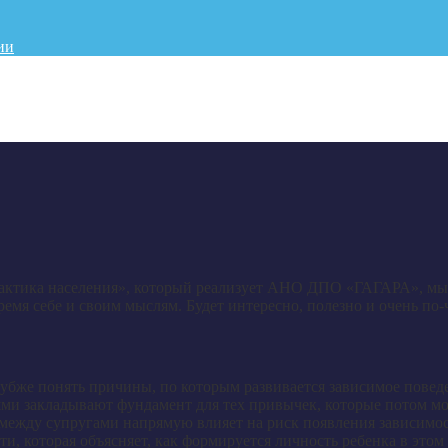
ии
актика населения», который реализует АНО ДПО «ГАГАРА», мы 
ремя себе и своим мыслям. Будет интересно, полезно и очень по
лубже понять причины, по которым развивается зависимое повед
ями закладывают фундамент для тех привычек, которые потом м
между супругами напрямую влияет на риск появления зависимос
и, которая объясняет, как формируется личность ребенка в это