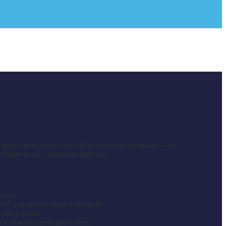
рады пригласить вас на бесплатный вебинар — по
-человечески. Присоединяйтесь.
ение.
огут управлять нашей жизнью.
тей у детей.
м сложном взаимодействии.