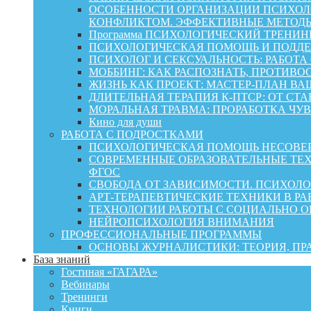
ОСОБЕННОСТИ ОРГАНИЗАЦИИ ПСИХОЛО
КОНФЛИКТОМ. ЭФФЕКТИВНЫЕ МЕТОД
Программа ПСИХОЛОГИЧЕСКИЙ ТРЕНИН
ПСИХОЛОГИЧЕСКАЯ ПОМОЩЬ И ПОДДЕРЖК
ПСИХОЛОГ И СЕКСУАЛЬНОСТЬ: РАБОТА
МОББИНГ: КАК РАСПОЗНАТЬ, ПРОТИВО
ЖИЗНЬ КАК ПРОЕКТ: МАСТЕР‑ПЛАН ВА
ДЛИТЕЛЬНАЯ ТЕРАПИЯ К-ПТСР: ОТ СТ
МОРАЛЬНАЯ ТРАВМА: ПРОРАБОТКА ЧУВ
Кино для души
РАБОТА С ПОДРОСТКАМИ
ПСИХОЛОГИЧЕСКАЯ ПОМОЩЬ НЕСОВЕР
СОВРЕМЕННЫЕ ОБРАЗОВАТЕЛЬНЫЕ ТЕХ
ФГОС
СВОБОДА ОТ ЗАВИСИМОСТИ. ПСИХОЛ
АРТ-ТЕРАПЕВТИЧЕСКИЕ ТЕХНИКИ В РА
ТЕХНОЛОГИИ РАБОТЫ С СОЦИАЛЬНО 
НЕЙРОПСИХОЛОГИЯ ВНИМАНИЯ
ПРОФЕССИОНАЛЬНЫЕ ПРОГРАММЫ
ОСНОВЫ ЖУРНАЛИСТИКИ: ТЕОРИЯ, П
База знаний
Гостиная «ГАГАРА»
Вебинары
Тренинги
Книги