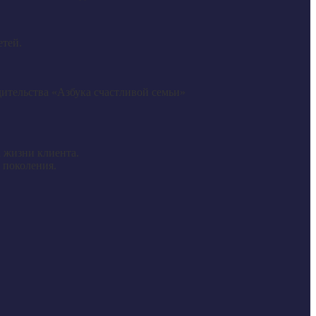
етей.
дительства «Азбука счастливой семьи»
 жизни клиента.
 поколения.