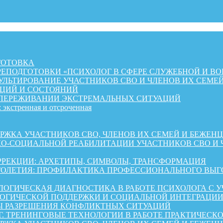
ГОТОВКА
ЕПОДГОТОВКИ «ПСИХОЛОГ В СФЕРЕ СЛУЖЕБНОЙ И ВО
ЛЬТИРОВАНИЕ УЧАСТНИКОВ СВО И ЧЛЕНОВ ИХ СЕМЕ
ЦИЙ И СОСТОЯНИЙ
 ПЕРЕЖИВАНИИ ЭКСТРЕМАЛЬНЫХ СИТУАЦИЙ
 экстренная и отсроченная
 УЧАСТНИКОВ СВО, ЧЛЕНОВ ИХ СЕМЕЙ И БЕЖЕНЦЕВ ИЗ 
КО-СОЦИАЛЬНОЙ РЕАБИЛИТАЦИИ УЧАСТНИКОВ СВО И 
РРЕКЦИИ: АРХЕТИПЫ, СИМВОЛЫ, ТРАНСФОРМАЦИЯ
ОЛЕТИЯ: ПРОФИЛАКТИКА ПРОФЕССИОНАЛЬНОГО ВЫГО
ОГИЧЕСКАЯ ДИАГНОСТИКА В РАБОТЕ ПСИХОЛОГА С 
ГИЧЕСКОЙ ПОДДЕРЖКИ И СОЦИАЛЬНОЙ ИНТЕГРАЦИИ 
Ы РАЗРЕШЕНИЯ КОНФЛИКТНЫХ СИТУАЦИЙ
Г. ТРЕНИНГОВЫЕ ТЕХНОЛОГИИ В РАБОТЕ ПРАКТИЧЕСК