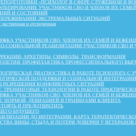
ЕПОДГОТОВКИ «ПСИХОЛОГ В СФЕРЕ СЛУЖЕБНОЙ И ВО
ЛЬТИРОВАНИЕ УЧАСТНИКОВ СВО И ЧЛЕНОВ ИХ СЕМЕ
ЦИЙ И СОСТОЯНИЙ
 ПЕРЕЖИВАНИИ ЭКСТРЕМАЛЬНЫХ СИТУАЦИЙ
 экстренная и отсроченная
 УЧАСТНИКОВ СВО, ЧЛЕНОВ ИХ СЕМЕЙ И БЕЖЕНЦЕВ ИЗ 
КО-СОЦИАЛЬНОЙ РЕАБИЛИТАЦИИ УЧАСТНИКОВ СВО И 
РРЕКЦИИ: АРХЕТИПЫ, СИМВОЛЫ, ТРАНСФОРМАЦИЯ
ОЛЕТИЯ: ПРОФИЛАКТИКА ПРОФЕССИОНАЛЬНОГО ВЫГО
ОГИЧЕСКАЯ ДИАГНОСТИКА В РАБОТЕ ПСИХОЛОГА С 
ГИЧЕСКОЙ ПОДДЕРЖКИ И СОЦИАЛЬНОЙ ИНТЕГРАЦИИ 
Ы РАЗРЕШЕНИЯ КОНФЛИКТНЫХ СИТУАЦИЙ
Г. ТРЕНИНГОВЫЕ ТЕХНОЛОГИИ В РАБОТЕ ПРАКТИЧЕСК
А УЧАСТНИКОВ СВО, ЧЛЕНОВ ИХ СЕМЕЙ И БЕЖЕНЦЕВ ИЗ 
 С НОРМОЙ, ДЕВИАЦИЕЙ И ГРАНИЦАМИ КЛИЕНТА
СТОЯТЬ И ПРЕДОТВРАТИТЬ
ШЕГО БУДУЩЕГО
АБИЛИЗАЦИИ ДО ИНТЕГРАЦИИ. КАРТА ТЕРАПЕВТИЧЕС
СТВА ВИНЫ, СТЫДА И ПОТЕРИ ДОВЕРИЯ У ВЕТЕРАНОВ