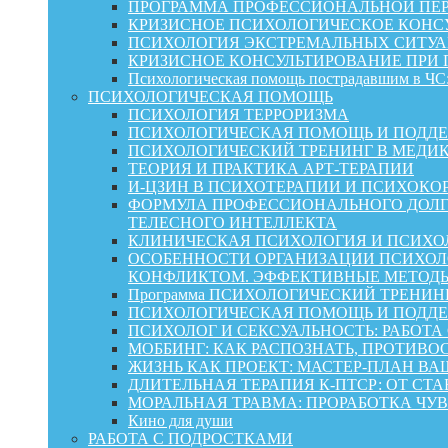
ПРОГРАММА ПРОФЕССИОНАЛЬНОЙ ПЕР
КРИЗИСНОЕ ПСИХОЛОГИЧЕСКОЕ КОНСУ
ПСИХОЛОГИЯ ЭКСТРЕМАЛЬНЫХ СИТУА
КРИЗИСНОЕ КОНСУЛЬТИРОВАНИЕ ПРИ
Психологическая помощь пострадавшим в ЧС:
ПСИХОЛОГИЧЕСКАЯ ПОМОЩЬ
ПСИХОЛОГИЯ ТЕРРОРИЗМА
ПСИХОЛОГИЧЕСКАЯ ПОМОЩЬ И ПОДДЕРЖКА
ПСИХОЛОГИЧЕСКИЙ ТРЕНИНГ В МЕДИ
ТЕОРИЯ И ПРАКТИКА АРТ-ТЕРАПИИ
И-ЦЗИН В ПСИХОТЕРАПИИ И ПСИХОКО
ФОРМУЛА ПРОФЕССИОНАЛЬНОГО ДОЛГ
ТЕЛЕСНОГО ИНТЕЛЛЕКТА
КЛИНИЧЕСКАЯ ПСИХОЛОГИЯ И ПСИХОЛ
ОСОБЕННОСТИ ОРГАНИЗАЦИИ ПСИХОЛО
КОНФЛИКТОМ. ЭФФЕКТИВНЫЕ МЕТОД
Программа ПСИХОЛОГИЧЕСКИЙ ТРЕНИН
ПСИХОЛОГИЧЕСКАЯ ПОМОЩЬ И ПОДДЕРЖК
ПСИХОЛОГ И СЕКСУАЛЬНОСТЬ: РАБОТА
МОББИНГ: КАК РАСПОЗНАТЬ, ПРОТИВО
ЖИЗНЬ КАК ПРОЕКТ: МАСТЕР‑ПЛАН ВА
ДЛИТЕЛЬНАЯ ТЕРАПИЯ К-ПТСР: ОТ СТ
МОРАЛЬНАЯ ТРАВМА: ПРОРАБОТКА ЧУВ
Кино для души
РАБОТА С ПОДРОСТКАМИ