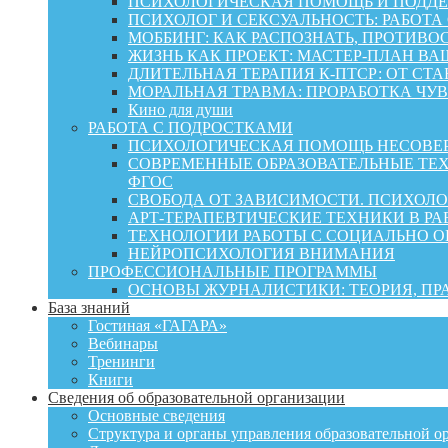
ПСИХОЛОГИЧЕСКАЯ ПОМОЩЬ И ПОДДЕРЖК
ПСИХОЛОГ И СЕКСУАЛЬНОСТЬ: РАБОТА
МОББИНГ: КАК РАСПОЗНАТЬ, ПРОТИВО
ЖИЗНЬ КАК ПРОЕКТ: МАСТЕР‑ПЛАН ВА
ДЛИТЕЛЬНАЯ ТЕРАПИЯ К-ПТСР: ОТ СТ
МОРАЛЬНАЯ ТРАВМА: ПРОРАБОТКА ЧУВ
Кино для души
РАБОТА С ПОДРОСТКАМИ
ПСИХОЛОГИЧЕСКАЯ ПОМОЩЬ НЕСОВЕР
СОВРЕМЕННЫЕ ОБРАЗОВАТЕЛЬНЫЕ ТЕХ
ФГОС
СВОБОДА ОТ ЗАВИСИМОСТИ. ПСИХОЛ
АРТ-ТЕРАПЕВТИЧЕСКИЕ ТЕХНИКИ В РА
ТЕХНОЛОГИИ РАБОТЫ С СОЦИАЛЬНО 
НЕЙРОПСИХОЛОГИЯ ВНИМАНИЯ
ПРОФЕССИОНАЛЬНЫЕ ПРОГРАММЫ
ОСНОВЫ ЖУРНАЛИСТИКИ: ТЕОРИЯ, П
База знаний
Гостиная «ГАГАРА»
Вебинары
Тренинги
Книги
Сведения об образовательной организации
Основные сведения
Структура и органы управления образовательной о