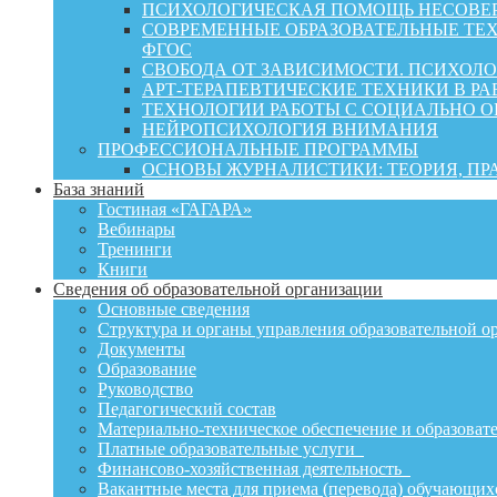
ПСИХОЛОГИЧЕСКАЯ ПОМОЩЬ НЕСОВЕР
СОВРЕМЕННЫЕ ОБРАЗОВАТЕЛЬНЫЕ ТЕХ
ФГОС
СВОБОДА ОТ ЗАВИСИМОСТИ. ПСИХОЛ
АРТ-ТЕРАПЕВТИЧЕСКИЕ ТЕХНИКИ В РА
ТЕХНОЛОГИИ РАБОТЫ С СОЦИАЛЬНО 
НЕЙРОПСИХОЛОГИЯ ВНИМАНИЯ
ПРОФЕССИОНАЛЬНЫЕ ПРОГРАММЫ
ОСНОВЫ ЖУРНАЛИСТИКИ: ТЕОРИЯ, П
База знаний
Гостиная «ГАГАРА»
Вебинары
Тренинги
Книги
Сведения об образовательной организации
Основные сведения
Структура и органы управления образовательной о
Документы
Образование
Руководство
Педагогический состав
Материально-техническое обеспечение и образовате
Платные образовательные услуги
Финансово-хозяйственная деятельность
Вакантные места для приема (перевода) обучающих