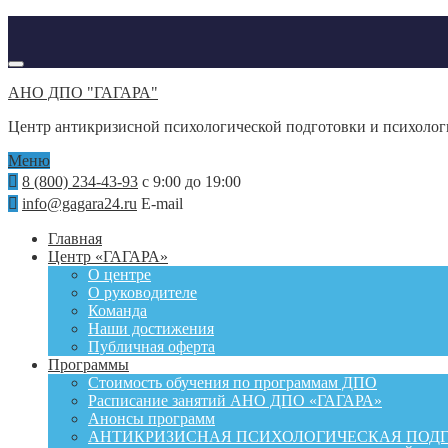
АНО ДПО "ГАГАРА"
Центр антикризисной психологической подготовки и психоло
Меню
8 (800) 234-43-93
с 9:00 до 19:00
info@gagara24.ru
E-mail
Главная
Центр «ГАГАРА»
О центре
О руководителе
Команда
Наши достижения
Публичная оферта
Программы
Стоимость обучения по программам ДПО
Расписание занятий АНО ДПО «ГАГАРА»
Анонсы программ
АНТИКРИЗИСНАЯ ПСИХОЛОГИЧЕСКАЯ ПОД