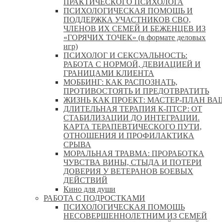
ПРАКТИЧЕСКОГО ПСИХОЛОГА
ПСИХОЛОГИЧЕСКАЯ ПОМОЩЬ И
ПОДДЕРЖКА УЧАСТНИКОВ СВО,
ЧЛЕНОВ ИХ СЕМЕЙ И БЕЖЕНЦЕВ ИЗ
«ГОРЯЧИХ ТОЧЕК» (в формате деловых
игр)
ПСИХОЛОГ И СЕКСУАЛЬНОСТЬ:
РАБОТА С НОРМОЙ, ДЕВИАЦИЕЙ И
ГРАНИЦАМИ КЛИЕНТА
МОББИНГ: КАК РАСПОЗНАТЬ,
ПРОТИВОСТОЯТЬ И ПРЕДОТВРАТИТЬ
ЖИЗНЬ КАК ПРОЕКТ: МАСТЕР‑ПЛАН ВА
ДЛИТЕЛЬНАЯ ТЕРАПИЯ К-ПТСР: ОТ
СТАБИЛИЗАЦИИ ДО ИНТЕГРАЦИИ.
КАРТА ТЕРАПЕВТИЧЕСКОГО ПУТИ,
ОТНОШЕНИЯ И ПРОФИЛАКТИКА
СРЫВА
МОРАЛЬНАЯ ТРАВМА: ПРОРАБОТКА
ЧУВСТВА ВИНЫ, СТЫДА И ПОТЕРИ
ДОВЕРИЯ У ВЕТЕРАНОВ БОЕВЫХ
ДЕЙСТВИЙ
Кино для души
РАБОТА С ПОДРОСТКАМИ
ПСИХОЛОГИЧЕСКАЯ ПОМОЩЬ
НЕСОВЕРШЕННОЛЕТНИМ ИЗ СЕМЕЙ