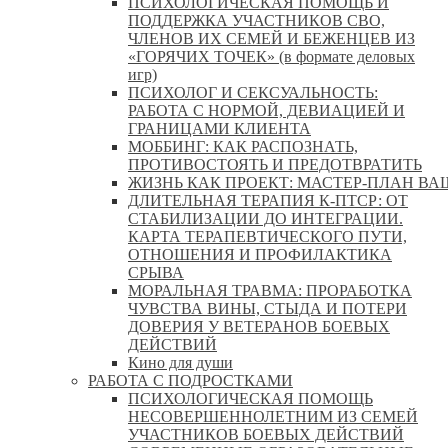
ПСИХОЛОГИЧЕСКАЯ ПОМОЩЬ И
ПОДДЕРЖКА УЧАСТНИКОВ СВО,
ЧЛЕНОВ ИХ СЕМЕЙ И БЕЖЕНЦЕВ ИЗ
«ГОРЯЧИХ ТОЧЕК» (в формате деловых
игр)
ПСИХОЛОГ И СЕКСУАЛЬНОСТЬ:
РАБОТА С НОРМОЙ, ДЕВИАЦИЕЙ И
ГРАНИЦАМИ КЛИЕНТА
МОББИНГ: КАК РАСПОЗНАТЬ,
ПРОТИВОСТОЯТЬ И ПРЕДОТВРАТИТЬ
ЖИЗНЬ КАК ПРОЕКТ: МАСТЕР‑ПЛАН ВА
ДЛИТЕЛЬНАЯ ТЕРАПИЯ К-ПТСР: ОТ
СТАБИЛИЗАЦИИ ДО ИНТЕГРАЦИИ.
КАРТА ТЕРАПЕВТИЧЕСКОГО ПУТИ,
ОТНОШЕНИЯ И ПРОФИЛАКТИКА
СРЫВА
МОРАЛЬНАЯ ТРАВМА: ПРОРАБОТКА
ЧУВСТВА ВИНЫ, СТЫДА И ПОТЕРИ
ДОВЕРИЯ У ВЕТЕРАНОВ БОЕВЫХ
ДЕЙСТВИЙ
Кино для души
РАБОТА С ПОДРОСТКАМИ
ПСИХОЛОГИЧЕСКАЯ ПОМОЩЬ
НЕСОВЕРШЕННОЛЕТНИМ ИЗ СЕМЕЙ
УЧАСТНИКОВ БОЕВЫХ ДЕЙСТВИЙ