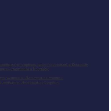
очек» стартовала в Костроме
ь женщины. Незвездные истории».