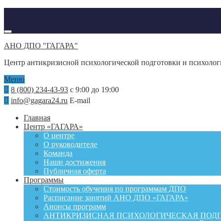
АНО ДПО "ГАГАРА"
Центр антикризисной психологической подготовки и психоло
Меню
8 (800) 234-43-93
с 9:00 до 19:00
info@gagara24.ru
E-mail
Главная
Центр «ГАГАРА»
О центре
О руководителе
Команда
Наши достижения
Публичная оферта
Программы
Стоимость обучения по программам ДПО
Расписание занятий АНО ДПО «ГАГАРА»
Анонсы программ
АНТИКРИЗИСНАЯ ПСИХОЛОГИЧЕСКАЯ ПОД