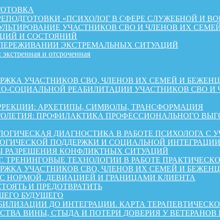
ГОТОВКА
ЕПОДГОТОВКИ «ПСИХОЛОГ В СФЕРЕ СЛУЖЕБНОЙ И ВО
ЛЬТИРОВАНИЕ УЧАСТНИКОВ СВО И ЧЛЕНОВ ИХ СЕМЕ
ЦИЙ И СОСТОЯНИЙ
 ПЕРЕЖИВАНИИ ЭКСТРЕМАЛЬНЫХ СИТУАЦИЙ
 экстренная и отсроченная
 УЧАСТНИКОВ СВО, ЧЛЕНОВ ИХ СЕМЕЙ И БЕЖЕНЦЕВ ИЗ 
КО-СОЦИАЛЬНОЙ РЕАБИЛИТАЦИИ УЧАСТНИКОВ СВО И 
РРЕКЦИИ: АРХЕТИПЫ, СИМВОЛЫ, ТРАНСФОРМАЦИЯ
ОЛЕТИЯ: ПРОФИЛАКТИКА ПРОФЕССИОНАЛЬНОГО ВЫГО
ОГИЧЕСКАЯ ДИАГНОСТИКА В РАБОТЕ ПСИХОЛОГА С 
ГИЧЕСКОЙ ПОДДЕРЖКИ И СОЦИАЛЬНОЙ ИНТЕГРАЦИИ 
Ы РАЗРЕШЕНИЯ КОНФЛИКТНЫХ СИТУАЦИЙ
Г. ТРЕНИНГОВЫЕ ТЕХНОЛОГИИ В РАБОТЕ ПРАКТИЧЕСК
А УЧАСТНИКОВ СВО, ЧЛЕНОВ ИХ СЕМЕЙ И БЕЖЕНЦЕВ ИЗ 
 С НОРМОЙ, ДЕВИАЦИЕЙ И ГРАНИЦАМИ КЛИЕНТА
СТОЯТЬ И ПРЕДОТВРАТИТЬ
ШЕГО БУДУЩЕГО
АБИЛИЗАЦИИ ДО ИНТЕГРАЦИИ. КАРТА ТЕРАПЕВТИЧЕС
СТВА ВИНЫ, СТЫДА И ПОТЕРИ ДОВЕРИЯ У ВЕТЕРАНОВ