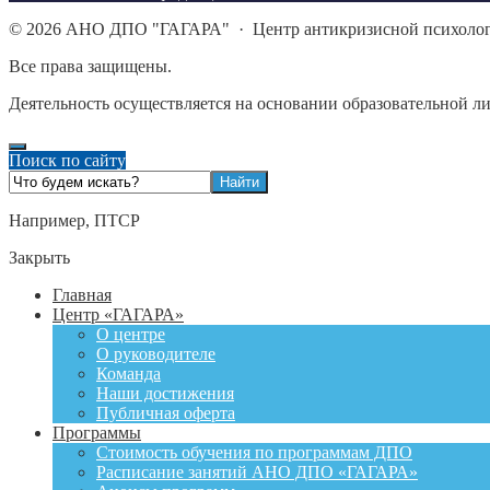
©
2026
АНО ДПО "ГАГАРА"
·
Центр антикризисной психоло
Все права защищены.
Деятельность осуществляется на основании образовательной л
Поиск по сайту
Например,
ПТСР
Закрыть
Главная
Центр «ГАГАРА»
О центре
О руководителе
Команда
Наши достижения
Публичная оферта
Программы
Стоимость обучения по программам ДПО
Расписание занятий АНО ДПО «ГАГАРА»