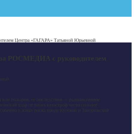
ителем Центра «ГАГАРА» Татьяной Юрьевной
тва РОСМЕДИА с руководителем
ыной.
ий или пожаров, ее последствия — радиоактивное
ческий удар от таких катастроф часто сильнее
особенно в зонах риска вроде Курской и Запорожской