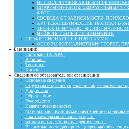
ПСИХОЛОГИЧЕСКАЯ ПОМОЩЬ НЕСОВЕР
СОВРЕМЕННЫЕ ОБРАЗОВАТЕЛЬНЫЕ ТЕХ
ФГОС
СВОБОДА ОТ ЗАВИСИМОСТИ. ПСИХОЛ
АРТ-ТЕРАПЕВТИЧЕСКИЕ ТЕХНИКИ В РА
ТЕХНОЛОГИИ РАБОТЫ С СОЦИАЛЬНО 
НЕЙРОПСИХОЛОГИЯ ВНИМАНИЯ
ПРОФЕССИОНАЛЬНЫЕ ПРОГРАММЫ
ОСНОВЫ ЖУРНАЛИСТИКИ: ТЕОРИЯ, П
База знаний
Гостиная «ГАГАРА»
Вебинары
Тренинги
Книги
Сведения об образовательной организации
Основные сведения
Структура и органы управления образовательной о
Документы
Образование
Руководство
Педагогический состав
Материально-техническое обеспечение и образовате
Платные образовательные услуги
Финансово-хозяйственная деятельность
Вакантные места для приема (перевода) обучающих