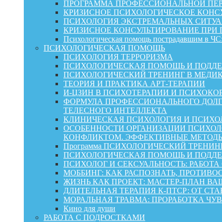
ПРОГРАММА ПРОФЕССИОНАЛЬНОЙ ПЕР
КРИЗИСНОЕ ПСИХОЛОГИЧЕСКОЕ КОНСУ
ПСИХОЛОГИЯ ЭКСТРЕМАЛЬНЫХ СИТУА
КРИЗИСНОЕ КОНСУЛЬТИРОВАНИЕ ПРИ
Психологическая помощь пострадавшим в ЧС:
ПСИХОЛОГИЧЕСКАЯ ПОМОЩЬ
ПСИХОЛОГИЯ ТЕРРОРИЗМА
ПСИХОЛОГИЧЕСКАЯ ПОМОЩЬ И ПОДДЕРЖКА
ПСИХОЛОГИЧЕСКИЙ ТРЕНИНГ В МЕДИ
ТЕОРИЯ И ПРАКТИКА АРТ-ТЕРАПИИ
И-ЦЗИН В ПСИХОТЕРАПИИ И ПСИХОКО
ФОРМУЛА ПРОФЕССИОНАЛЬНОГО ДОЛГ
ТЕЛЕСНОГО ИНТЕЛЛЕКТА
КЛИНИЧЕСКАЯ ПСИХОЛОГИЯ И ПСИХОЛ
ОСОБЕННОСТИ ОРГАНИЗАЦИИ ПСИХОЛО
КОНФЛИКТОМ. ЭФФЕКТИВНЫЕ МЕТОД
Программа ПСИХОЛОГИЧЕСКИЙ ТРЕНИН
ПСИХОЛОГИЧЕСКАЯ ПОМОЩЬ И ПОДДЕРЖК
ПСИХОЛОГ И СЕКСУАЛЬНОСТЬ: РАБОТА
МОББИНГ: КАК РАСПОЗНАТЬ, ПРОТИВО
ЖИЗНЬ КАК ПРОЕКТ: МАСТЕР‑ПЛАН ВА
ДЛИТЕЛЬНАЯ ТЕРАПИЯ К-ПТСР: ОТ СТ
МОРАЛЬНАЯ ТРАВМА: ПРОРАБОТКА ЧУВ
Кино для души
РАБОТА С ПОДРОСТКАМИ