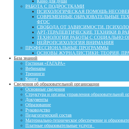
Кино для души
РАБОТА С ПОДРОСТКАМИ
ПСИХОЛОГИЧЕСКАЯ ПОМОЩЬ НЕСОВЕР
СОВРЕМЕННЫЕ ОБРАЗОВАТЕЛЬНЫЕ ТЕХ
ФГОС
СВОБОДА ОТ ЗАВИСИМОСТИ. ПСИХОЛ
АРТ-ТЕРАПЕВТИЧЕСКИЕ ТЕХНИКИ В РА
ТЕХНОЛОГИИ РАБОТЫ С СОЦИАЛЬНО 
НЕЙРОПСИХОЛОГИЯ ВНИМАНИЯ
ПРОФЕССИОНАЛЬНЫЕ ПРОГРАММЫ
ОСНОВЫ ЖУРНАЛИСТИКИ: ТЕОРИЯ, П
База знаний
Гостиная «ГАГАРА»
Вебинары
Тренинги
Книги
Сведения об образовательной организации
Основные сведения
Структура и органы управления образовательной о
Документы
Образование
Руководство
Педагогический состав
Материально-техническое обеспечение и образовате
Платные образовательные услуги