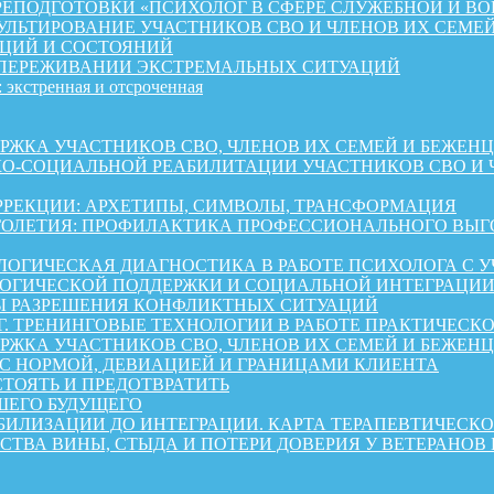
ЕПОДГОТОВКИ «ПСИХОЛОГ В СФЕРЕ СЛУЖЕБНОЙ И ВО
ЛЬТИРОВАНИЕ УЧАСТНИКОВ СВО И ЧЛЕНОВ ИХ СЕМЕ
ЦИЙ И СОСТОЯНИЙ
 ПЕРЕЖИВАНИИ ЭКСТРЕМАЛЬНЫХ СИТУАЦИЙ
 экстренная и отсроченная
 УЧАСТНИКОВ СВО, ЧЛЕНОВ ИХ СЕМЕЙ И БЕЖЕНЦЕВ ИЗ 
КО-СОЦИАЛЬНОЙ РЕАБИЛИТАЦИИ УЧАСТНИКОВ СВО И 
РРЕКЦИИ: АРХЕТИПЫ, СИМВОЛЫ, ТРАНСФОРМАЦИЯ
ОЛЕТИЯ: ПРОФИЛАКТИКА ПРОФЕССИОНАЛЬНОГО ВЫГО
ОГИЧЕСКАЯ ДИАГНОСТИКА В РАБОТЕ ПСИХОЛОГА С 
ГИЧЕСКОЙ ПОДДЕРЖКИ И СОЦИАЛЬНОЙ ИНТЕГРАЦИИ 
Ы РАЗРЕШЕНИЯ КОНФЛИКТНЫХ СИТУАЦИЙ
Г. ТРЕНИНГОВЫЕ ТЕХНОЛОГИИ В РАБОТЕ ПРАКТИЧЕСК
А УЧАСТНИКОВ СВО, ЧЛЕНОВ ИХ СЕМЕЙ И БЕЖЕНЦЕВ ИЗ 
 С НОРМОЙ, ДЕВИАЦИЕЙ И ГРАНИЦАМИ КЛИЕНТА
СТОЯТЬ И ПРЕДОТВРАТИТЬ
ШЕГО БУДУЩЕГО
АБИЛИЗАЦИИ ДО ИНТЕГРАЦИИ. КАРТА ТЕРАПЕВТИЧЕС
СТВА ВИНЫ, СТЫДА И ПОТЕРИ ДОВЕРИЯ У ВЕТЕРАНОВ