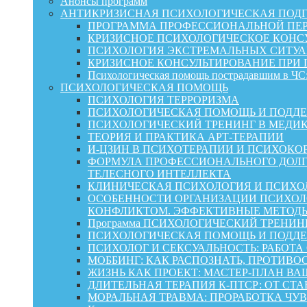
Анонсы программ
АНТИКРИЗИСНАЯ ПСИХОЛОГИЧЕСКАЯ ПОД
ПРОГРАММА ПРОФЕССИОНАЛЬНОЙ ПЕР
КРИЗИСНОЕ ПСИХОЛОГИЧЕСКОЕ КОНСУ
ПСИХОЛОГИЯ ЭКСТРЕМАЛЬНЫХ СИТУА
КРИЗИСНОЕ КОНСУЛЬТИРОВАНИЕ ПРИ
Психологическая помощь пострадавшим в ЧС:
ПСИХОЛОГИЧЕСКАЯ ПОМОЩЬ
ПСИХОЛОГИЯ ТЕРРОРИЗМА
ПСИХОЛОГИЧЕСКАЯ ПОМОЩЬ И ПОДДЕРЖКА
ПСИХОЛОГИЧЕСКИЙ ТРЕНИНГ В МЕДИ
ТЕОРИЯ И ПРАКТИКА АРТ-ТЕРАПИИ
И-ЦЗИН В ПСИХОТЕРАПИИ И ПСИХОКО
ФОРМУЛА ПРОФЕССИОНАЛЬНОГО ДОЛГ
ТЕЛЕСНОГО ИНТЕЛЛЕКТА
КЛИНИЧЕСКАЯ ПСИХОЛОГИЯ И ПСИХОЛ
ОСОБЕННОСТИ ОРГАНИЗАЦИИ ПСИХОЛО
КОНФЛИКТОМ. ЭФФЕКТИВНЫЕ МЕТОД
Программа ПСИХОЛОГИЧЕСКИЙ ТРЕНИН
ПСИХОЛОГИЧЕСКАЯ ПОМОЩЬ И ПОДДЕРЖК
ПСИХОЛОГ И СЕКСУАЛЬНОСТЬ: РАБОТА
МОББИНГ: КАК РАСПОЗНАТЬ, ПРОТИВО
ЖИЗНЬ КАК ПРОЕКТ: МАСТЕР‑ПЛАН ВА
ДЛИТЕЛЬНАЯ ТЕРАПИЯ К-ПТСР: ОТ СТ
МОРАЛЬНАЯ ТРАВМА: ПРОРАБОТКА ЧУВ