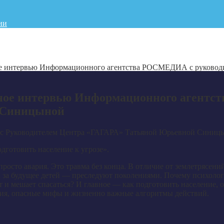
ии
ое интервью Информационного агентства РОСМЕДИА с руковод
ное интервью Информационного агентс
 Синицыной
 Руководителем Центра «ГАГАРА» Татьяной Юрьевной Синиц
дготовить население к угрозе».
просто авария. Это травма без конца. В отличие от землетрясен
 за будущее детей — преследуют поколениями. Почему психологи
 и мешает спасаться? И главное — как подготовить население, 
чия, опасные мифы и жизненно важные алгоритмы действий.