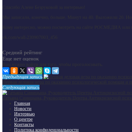
Спасибо Алене Безруковой за интервью!
Мы записали, конечно, больше. Минут на 40. Выложили 20. Но 
Кому интересно, можно посмотреть на сайте РОСМЕДИА или 
vk.com/wall-230907003_456
Средний рейтинг
Еще нет оценок
Вам нужно
войти
для того, чтобы проголосовать.
Предыдущая запись
Первая деловая игра по оказанию психологической помощи и п
Следующая запись
Татьяна Синицына, Руководитель Центра Антикризисной псих
Главная
Новости
Интервью
О центре
Контакты
Политика конфиденциальности