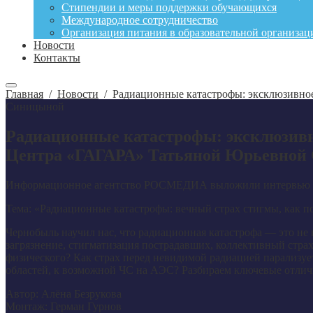
Стипендии и меры поддержки обучающихся
Международное сотрудничество
Организация питания в образовательной организац
Новости
Контакты
Главная
/
Новости
/
Радиационные катастрофы: эксклюзивн
Синицыной
Радиационные катастрофы: эксклюзив
Центра «ГАГАРА» Татьяной Юрьевной
Информационное агентство РОСМЕДИА выложили интервью с
Тема: «Радиационные катастрофы: вечный страх стигмы, как по
Чернобыль научил нас, что радиационная катастрофа — это не 
загрязнение, стигматизация пострадавших, коллективный страх
физического? Как страх перед невидимой радиацией парализует
областей, к возможной ЧС на АЭС? Разбираем ключевые отли
Автор: Алёна Безрукова
Монтаж: Герман Гурнов