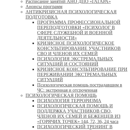
Расписание занятий АНО ДПО «ГАГАРА»
Анонсы программ
АНТИКРИЗИСНАЯ ПСИХОЛОГИЧЕСКАЯ
ПОДГОТОВКА
ПРОГРАММА ПРОФЕССИОНАЛЬНОЙ
ПЕРЕПОДГОТОВКИ «ПСИХОЛОГ В
СФЕРЕ СЛУЖЕБНОЙ И ВОЕННОЙ
ДЕЯТЕЛЬНОСТИ»
КРИЗИСНОЕ ПСИХОЛОГИЧЕСКОЕ
КОНСУЛЬТИРОВАНИЕ УЧАСТНИКОВ
СВО И ЧЛЕНОВ ИХ СЕМЕЙ
ПСИХОЛОГИЯ ЭКСТРЕМАЛЬНЫХ
СИТУАЦИЙ И СОСТОЯНИЙ
КРИЗИСНОЕ КОНСУЛЬТИРОВАНИЕ ПРИ
ПЕРЕЖИВАНИИ ЭКСТРЕМАЛЬНЫХ
СИТУАЦИЙ
Психологическая помощь пострадавшим в
ЧС: экстренная и отсроченная
ПСИХОЛОГИЧЕСКАЯ ПОМОЩЬ
ПСИХОЛОГИЯ ТЕРРОРИЗМА
ПСИХОЛОГИЧЕСКАЯ ПОМОЩЬ И
ПОДДЕРЖКА УЧАСТНИКОВ СВО,
ЧЛЕНОВ ИХ СЕМЕЙ И БЕЖЕНЦЕВ ИЗ
«ГОРЯЧИХ ТОЧЕК» 144, 72, 36, 24 часа
ПСИХОЛОГИЧЕСКИЙ ТРЕНИНГ В