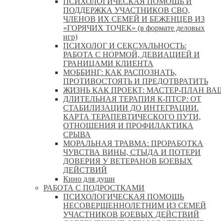
ПСИХОЛОГИЧЕСКАЯ ПОМОЩЬ И
ПОДДЕРЖКА УЧАСТНИКОВ СВО,
ЧЛЕНОВ ИХ СЕМЕЙ И БЕЖЕНЦЕВ ИЗ
«ГОРЯЧИХ ТОЧЕК» (в формате деловых
игр)
ПСИХОЛОГ И СЕКСУАЛЬНОСТЬ:
РАБОТА С НОРМОЙ, ДЕВИАЦИЕЙ И
ГРАНИЦАМИ КЛИЕНТА
МОББИНГ: КАК РАСПОЗНАТЬ,
ПРОТИВОСТОЯТЬ И ПРЕДОТВРАТИТЬ
ЖИЗНЬ КАК ПРОЕКТ: МАСТЕР‑ПЛАН ВА
ДЛИТЕЛЬНАЯ ТЕРАПИЯ К-ПТСР: ОТ
СТАБИЛИЗАЦИИ ДО ИНТЕГРАЦИИ.
КАРТА ТЕРАПЕВТИЧЕСКОГО ПУТИ,
ОТНОШЕНИЯ И ПРОФИЛАКТИКА
СРЫВА
МОРАЛЬНАЯ ТРАВМА: ПРОРАБОТКА
ЧУВСТВА ВИНЫ, СТЫДА И ПОТЕРИ
ДОВЕРИЯ У ВЕТЕРАНОВ БОЕВЫХ
ДЕЙСТВИЙ
Кино для души
РАБОТА С ПОДРОСТКАМИ
ПСИХОЛОГИЧЕСКАЯ ПОМОЩЬ
НЕСОВЕРШЕННОЛЕТНИМ ИЗ СЕМЕЙ
УЧАСТНИКОВ БОЕВЫХ ДЕЙСТВИЙ