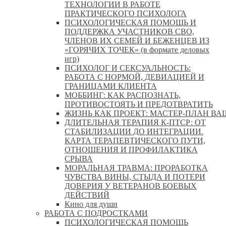
ТЕХНОЛОГИИ В РАБОТЕ
ПРАКТИЧЕСКОГО ПСИХОЛОГА
ПСИХОЛОГИЧЕСКАЯ ПОМОЩЬ И
ПОДДЕРЖКА УЧАСТНИКОВ СВО,
ЧЛЕНОВ ИХ СЕМЕЙ И БЕЖЕНЦЕВ ИЗ
«ГОРЯЧИХ ТОЧЕК» (в формате деловых
игр)
ПСИХОЛОГ И СЕКСУАЛЬНОСТЬ:
РАБОТА С НОРМОЙ, ДЕВИАЦИЕЙ И
ГРАНИЦАМИ КЛИЕНТА
МОББИНГ: КАК РАСПОЗНАТЬ,
ПРОТИВОСТОЯТЬ И ПРЕДОТВРАТИТЬ
ЖИЗНЬ КАК ПРОЕКТ: МАСТЕР‑ПЛАН ВА
ДЛИТЕЛЬНАЯ ТЕРАПИЯ К-ПТСР: ОТ
СТАБИЛИЗАЦИИ ДО ИНТЕГРАЦИИ.
КАРТА ТЕРАПЕВТИЧЕСКОГО ПУТИ,
ОТНОШЕНИЯ И ПРОФИЛАКТИКА
СРЫВА
МОРАЛЬНАЯ ТРАВМА: ПРОРАБОТКА
ЧУВСТВА ВИНЫ, СТЫДА И ПОТЕРИ
ДОВЕРИЯ У ВЕТЕРАНОВ БОЕВЫХ
ДЕЙСТВИЙ
Кино для души
РАБОТА С ПОДРОСТКАМИ
ПСИХОЛОГИЧЕСКАЯ ПОМОЩЬ