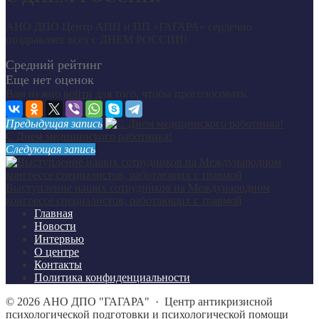
АНО ДПО Центр АПП и ПП «ГАГАРА» сердечно
поздравляет всех с ДНЕМ РОССИИ!
Средний рейтинг
Еще нет оценок
Вам нужно
войти
для того, чтобы проголосовать.
Предыдущая запись
С Днем медицинского работника!
Следующая запись
Выступление наших сотрудников на Международном
конгрессе специалистов, работающих с травмой
Главная
Новости
Интервью
О центре
Контакты
Политика конфиденциальности
©
2026
АНО ДПО "ГАГАРА"
·
Центр антикризисной
психологической подготовки и психологической помощи