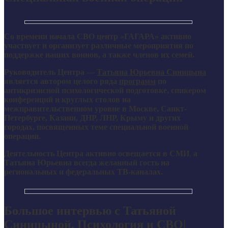
Со времени начала СВО центр «ГАГАРА» активно
участвует и организует различные мероприятия по
поддержке наших воинов, а также членов их семей.
Руководитель Центра —
Татьяна Юрьевна Синицына
является автором целого ряда
программ
по
антикризисной психологической подготовке, спикером
конференций и круглых столов на
межправительственном уровне в Москве, Санкт-
Петербурге, Казани, ДНР, ЛНР, Крыму и других
городах, посвященных теме специальной военной
операции.
Деятельность Центра активно освещается в СМИ
,
а
Татьяна Юрьевна всегда желанный гость на
региональных и федеральных ТВ-каналах.
Большое интервью с Татьяной
Синицыной. Психология и СВО|