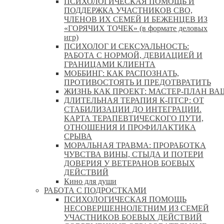
ПСИХОЛОГИЧЕСКАЯ ПОМОЩЬ И
ПОДДЕРЖКА УЧАСТНИКОВ СВО,
ЧЛЕНОВ ИХ СЕМЕЙ И БЕЖЕНЦЕВ ИЗ
«ГОРЯЧИХ ТОЧЕК» (в формате деловых
игр)
ПСИХОЛОГ И СЕКСУАЛЬНОСТЬ:
РАБОТА С НОРМОЙ, ДЕВИАЦИЕЙ И
ГРАНИЦАМИ КЛИЕНТА
МОББИНГ: КАК РАСПОЗНАТЬ,
ПРОТИВОСТОЯТЬ И ПРЕДОТВРАТИТЬ
ЖИЗНЬ КАК ПРОЕКТ: МАСТЕР‑ПЛАН ВА
ДЛИТЕЛЬНАЯ ТЕРАПИЯ К-ПТСР: ОТ
СТАБИЛИЗАЦИИ ДО ИНТЕГРАЦИИ.
КАРТА ТЕРАПЕВТИЧЕСКОГО ПУТИ,
ОТНОШЕНИЯ И ПРОФИЛАКТИКА
СРЫВА
МОРАЛЬНАЯ ТРАВМА: ПРОРАБОТКА
ЧУВСТВА ВИНЫ, СТЫДА И ПОТЕРИ
ДОВЕРИЯ У ВЕТЕРАНОВ БОЕВЫХ
ДЕЙСТВИЙ
Кино для души
РАБОТА С ПОДРОСТКАМИ
ПСИХОЛОГИЧЕСКАЯ ПОМОЩЬ
НЕСОВЕРШЕННОЛЕТНИМ ИЗ СЕМЕЙ
УЧАСТНИКОВ БОЕВЫХ ДЕЙСТВИЙ