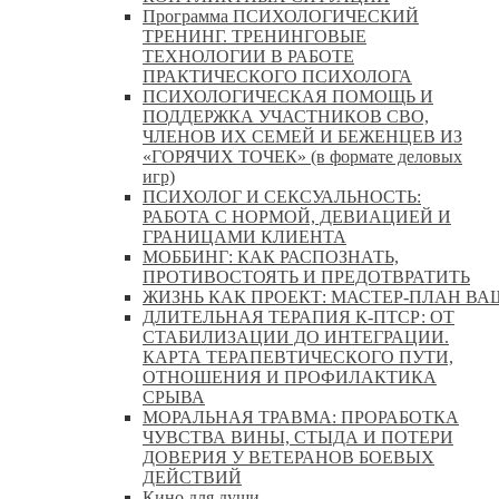
Программа ПСИХОЛОГИЧЕСКИЙ
ТРЕНИНГ. ТРЕНИНГОВЫЕ
ТЕХНОЛОГИИ В РАБОТЕ
ПРАКТИЧЕСКОГО ПСИХОЛОГА
ПСИХОЛОГИЧЕСКАЯ ПОМОЩЬ И
ПОДДЕРЖКА УЧАСТНИКОВ СВО,
ЧЛЕНОВ ИХ СЕМЕЙ И БЕЖЕНЦЕВ ИЗ
«ГОРЯЧИХ ТОЧЕК» (в формате деловых
игр)
ПСИХОЛОГ И СЕКСУАЛЬНОСТЬ:
РАБОТА С НОРМОЙ, ДЕВИАЦИЕЙ И
ГРАНИЦАМИ КЛИЕНТА
МОББИНГ: КАК РАСПОЗНАТЬ,
ПРОТИВОСТОЯТЬ И ПРЕДОТВРАТИТЬ
ЖИЗНЬ КАК ПРОЕКТ: МАСТЕР‑ПЛАН ВА
ДЛИТЕЛЬНАЯ ТЕРАПИЯ К-ПТСР: ОТ
СТАБИЛИЗАЦИИ ДО ИНТЕГРАЦИИ.
КАРТА ТЕРАПЕВТИЧЕСКОГО ПУТИ,
ОТНОШЕНИЯ И ПРОФИЛАКТИКА
СРЫВА
МОРАЛЬНАЯ ТРАВМА: ПРОРАБОТКА
ЧУВСТВА ВИНЫ, СТЫДА И ПОТЕРИ
ДОВЕРИЯ У ВЕТЕРАНОВ БОЕВЫХ
ДЕЙСТВИЙ
Кино для души