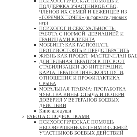
ПСИХОЛОГИЧЕСКАЯ ПОМОЩЬ И
ПОДДЕРЖКА УЧАСТНИКОВ СВО,
ЧЛЕНОВ ИХ СЕМЕЙ И БЕЖЕНЦЕВ ИЗ
«ГОРЯЧИХ ТОЧЕК» (в формате деловых
игр)
ПСИХОЛОГ И СЕКСУАЛЬНОСТЬ:
РАБОТА С НОРМОЙ, ДЕВИАЦИЕЙ И
ГРАНИЦАМИ КЛИЕНТА
МОББИНГ: КАК РАСПОЗНАТЬ,
ПРОТИВОСТОЯТЬ И ПРЕДОТВРАТИТЬ
ЖИЗНЬ КАК ПРОЕКТ: МАСТЕР‑ПЛАН ВА
ДЛИТЕЛЬНАЯ ТЕРАПИЯ К-ПТСР: ОТ
СТАБИЛИЗАЦИИ ДО ИНТЕГРАЦИИ.
КАРТА ТЕРАПЕВТИЧЕСКОГО ПУТИ,
ОТНОШЕНИЯ И ПРОФИЛАКТИКА
СРЫВА
МОРАЛЬНАЯ ТРАВМА: ПРОРАБОТКА
ЧУВСТВА ВИНЫ, СТЫДА И ПОТЕРИ
ДОВЕРИЯ У ВЕТЕРАНОВ БОЕВЫХ
ДЕЙСТВИЙ
Кино для души
РАБОТА С ПОДРОСТКАМИ
ПСИХОЛОГИЧЕСКАЯ ПОМОЩЬ
НЕСОВЕРШЕННОЛЕТНИМ ИЗ СЕМЕЙ
УЧАСТНИКОВ БОЕВЫХ ДЕЙСТВИЙ