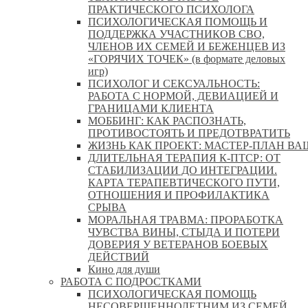
ПРАКТИЧЕСКОГО ПСИХОЛОГА
ПСИХОЛОГИЧЕСКАЯ ПОМОЩЬ И
ПОДДЕРЖКА УЧАСТНИКОВ СВО,
ЧЛЕНОВ ИХ СЕМЕЙ И БЕЖЕНЦЕВ ИЗ
«ГОРЯЧИХ ТОЧЕК» (в формате деловых
игр)
ПСИХОЛОГ И СЕКСУАЛЬНОСТЬ:
РАБОТА С НОРМОЙ, ДЕВИАЦИЕЙ И
ГРАНИЦАМИ КЛИЕНТА
МОББИНГ: КАК РАСПОЗНАТЬ,
ПРОТИВОСТОЯТЬ И ПРЕДОТВРАТИТЬ
ЖИЗНЬ КАК ПРОЕКТ: МАСТЕР‑ПЛАН ВА
ДЛИТЕЛЬНАЯ ТЕРАПИЯ К-ПТСР: ОТ
СТАБИЛИЗАЦИИ ДО ИНТЕГРАЦИИ.
КАРТА ТЕРАПЕВТИЧЕСКОГО ПУТИ,
ОТНОШЕНИЯ И ПРОФИЛАКТИКА
СРЫВА
МОРАЛЬНАЯ ТРАВМА: ПРОРАБОТКА
ЧУВСТВА ВИНЫ, СТЫДА И ПОТЕРИ
ДОВЕРИЯ У ВЕТЕРАНОВ БОЕВЫХ
ДЕЙСТВИЙ
Кино для души
РАБОТА С ПОДРОСТКАМИ
ПСИХОЛОГИЧЕСКАЯ ПОМОЩЬ
НЕСОВЕРШЕННОЛЕТНИМ ИЗ СЕМЕЙ