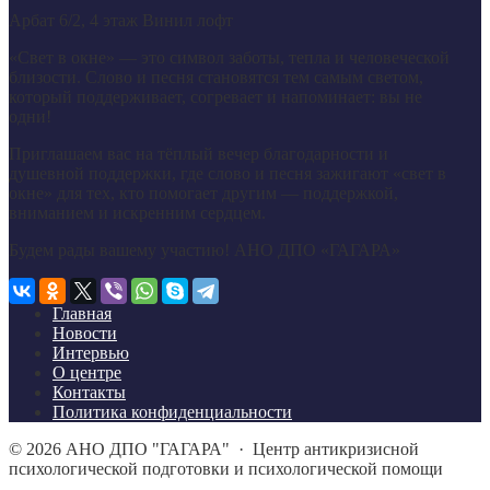
Арбат 6/2, 4 этаж Винил лофт
«Свет в окне» — это символ заботы, тепла и человеческой
близости. Слово и песня становятся тем самым светом,
который поддерживает, согревает и напоминает: вы не
одни!
Приглашаем вас на тёплый вечер благодарности и
душевной поддержки, где слово и песня зажигают «свет в
окне» для тех, кто помогает другим — поддержкой,
вниманием и искренним сердцем.
Будем рады вашему участию! АНО ДПО «ГАГАРА»
Главная
Новости
Интервью
О центре
Контакты
Политика конфиденциальности
©
2026
АНО ДПО "ГАГАРА"
·
Центр антикризисной
психологической подготовки и психологической помощи