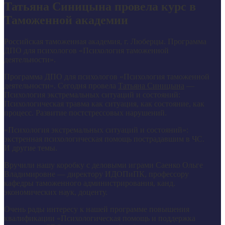
Татьяна Синицына провела курс в
Таможенной академии
Российская таможенная академия, г. Люберцы. Программа
ДПО для психологов «Психология таможенной
деятельности».
Программа ДПО для психологов «Психология таможенной
деятельности». Сегодня провела
Татьяна Синицына
—
Психология экстремальных ситуаций и состояний:
Психологическая травма как ситуация, как состояние, как
процесс. Развитие постстрессовых нарушений.
«Психология экстремальных ситуаций и состояний»:
экстренная психологическая помощь пострадавшим в ЧС.
И другие темы.
Вручили нашу коробку с деловыми играми Саенко Ольге
Владимировне — директору ИДОПиПК, профессору
кафедры таможенного администрирования, канд.
экономических наук, доценту.
Очень рады интересу к нашей программе повышения
квалификации «Психологическая помощь и поддержка