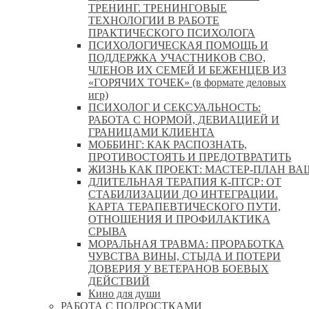
ТРЕНИНГ. ТРЕНИНГОВЫЕ
ТЕХНОЛОГИИ В РАБОТЕ
ПРАКТИЧЕСКОГО ПСИХОЛОГА
ПСИХОЛОГИЧЕСКАЯ ПОМОЩЬ И
ПОДДЕРЖКА УЧАСТНИКОВ СВО,
ЧЛЕНОВ ИХ СЕМЕЙ И БЕЖЕНЦЕВ ИЗ
«ГОРЯЧИХ ТОЧЕК» (в формате деловых
игр)
ПСИХОЛОГ И СЕКСУАЛЬНОСТЬ:
РАБОТА С НОРМОЙ, ДЕВИАЦИЕЙ И
ГРАНИЦАМИ КЛИЕНТА
МОББИНГ: КАК РАСПОЗНАТЬ,
ПРОТИВОСТОЯТЬ И ПРЕДОТВРАТИТЬ
ЖИЗНЬ КАК ПРОЕКТ: МАСТЕР‑ПЛАН ВА
ДЛИТЕЛЬНАЯ ТЕРАПИЯ К-ПТСР: ОТ
СТАБИЛИЗАЦИИ ДО ИНТЕГРАЦИИ.
КАРТА ТЕРАПЕВТИЧЕСКОГО ПУТИ,
ОТНОШЕНИЯ И ПРОФИЛАКТИКА
СРЫВА
МОРАЛЬНАЯ ТРАВМА: ПРОРАБОТКА
ЧУВСТВА ВИНЫ, СТЫДА И ПОТЕРИ
ДОВЕРИЯ У ВЕТЕРАНОВ БОЕВЫХ
ДЕЙСТВИЙ
Кино для души
РАБОТА С ПОДРОСТКАМИ