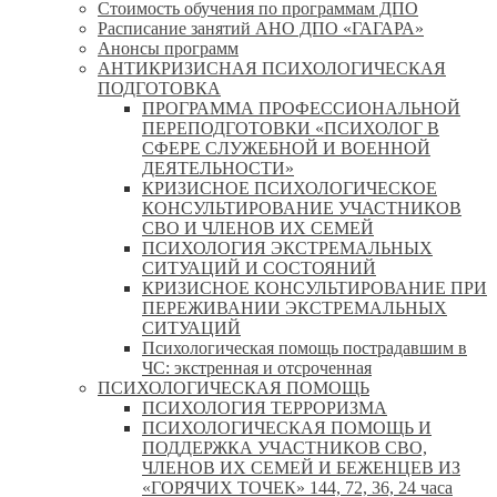
Стоимость обучения по программам ДПО
Расписание занятий АНО ДПО «ГАГАРА»
Анонсы программ
АНТИКРИЗИСНАЯ ПСИХОЛОГИЧЕСКАЯ
ПОДГОТОВКА
ПРОГРАММА ПРОФЕССИОНАЛЬНОЙ
ПЕРЕПОДГОТОВКИ «ПСИХОЛОГ В
СФЕРЕ СЛУЖЕБНОЙ И ВОЕННОЙ
ДЕЯТЕЛЬНОСТИ»
КРИЗИСНОЕ ПСИХОЛОГИЧЕСКОЕ
КОНСУЛЬТИРОВАНИЕ УЧАСТНИКОВ
СВО И ЧЛЕНОВ ИХ СЕМЕЙ
ПСИХОЛОГИЯ ЭКСТРЕМАЛЬНЫХ
СИТУАЦИЙ И СОСТОЯНИЙ
КРИЗИСНОЕ КОНСУЛЬТИРОВАНИЕ ПРИ
ПЕРЕЖИВАНИИ ЭКСТРЕМАЛЬНЫХ
СИТУАЦИЙ
Психологическая помощь пострадавшим в
ЧС: экстренная и отсроченная
ПСИХОЛОГИЧЕСКАЯ ПОМОЩЬ
ПСИХОЛОГИЯ ТЕРРОРИЗМА
ПСИХОЛОГИЧЕСКАЯ ПОМОЩЬ И
ПОДДЕРЖКА УЧАСТНИКОВ СВО,
ЧЛЕНОВ ИХ СЕМЕЙ И БЕЖЕНЦЕВ ИЗ
«ГОРЯЧИХ ТОЧЕК» 144, 72, 36, 24 часа