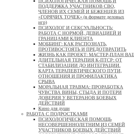
ПСИХОЛОГИЧЕСКАЯ ПОМОЩЬ И
ПОДДЕРЖКА УЧАСТНИКОВ СВО,
ЧЛЕНОВ ИХ СЕМЕЙ И БЕЖЕНЦЕВ ИЗ
«ГОРЯЧИХ ТОЧЕК» (в формате деловых
игр)
ПСИХОЛОГ И СЕКСУАЛЬНОСТЬ:
РАБОТА С НОРМОЙ, ДЕВИАЦИЕЙ И
ГРАНИЦАМИ КЛИЕНТА
МОББИНГ: КАК РАСПОЗНАТЬ,
ПРОТИВОСТОЯТЬ И ПРЕДОТВРАТИТЬ
ЖИЗНЬ КАК ПРОЕКТ: МАСТЕР‑ПЛАН ВА
ДЛИТЕЛЬНАЯ ТЕРАПИЯ К-ПТСР: ОТ
СТАБИЛИЗАЦИИ ДО ИНТЕГРАЦИИ.
КАРТА ТЕРАПЕВТИЧЕСКОГО ПУТИ,
ОТНОШЕНИЯ И ПРОФИЛАКТИКА
СРЫВА
МОРАЛЬНАЯ ТРАВМА: ПРОРАБОТКА
ЧУВСТВА ВИНЫ, СТЫДА И ПОТЕРИ
ДОВЕРИЯ У ВЕТЕРАНОВ БОЕВЫХ
ДЕЙСТВИЙ
Кино для души
РАБОТА С ПОДРОСТКАМИ
ПСИХОЛОГИЧЕСКАЯ ПОМОЩЬ
НЕСОВЕРШЕННОЛЕТНИМ ИЗ СЕМЕЙ
УЧАСТНИКОВ БОЕВЫХ ДЕЙСТВИЙ