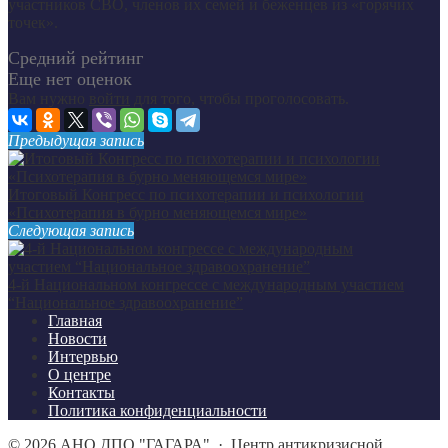
участников СВО, членов их семей и беженцев из «горячих
точек».
Средний рейтинг
Еще нет оценок
Вам нужно
войти
для того, чтобы проголосовать.
Предыдущая запись
Итоговый Конгресс по психотерапии и психологии
«Психотерапия в бурно меняющемся мире»
Следующая запись
4-й Национальном конгрессе с международным участием
“Национальное здравоохранение”
Главная
Новости
Интервью
О центре
Контакты
Политика конфиденциальности
©
2026
АНО ДПО "ГАГАРА"
·
Центр антикризисной