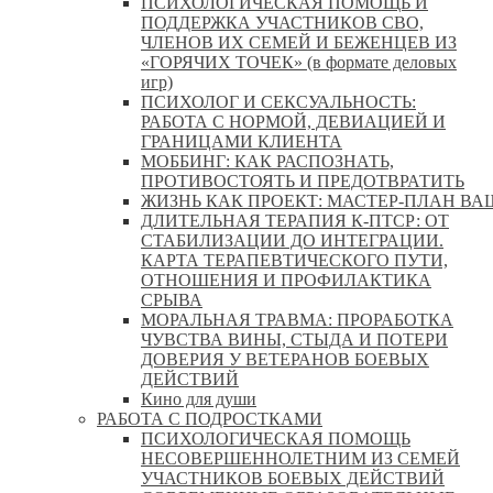
ПСИХОЛОГИЧЕСКАЯ ПОМОЩЬ И
ПОДДЕРЖКА УЧАСТНИКОВ СВО,
ЧЛЕНОВ ИХ СЕМЕЙ И БЕЖЕНЦЕВ ИЗ
«ГОРЯЧИХ ТОЧЕК» (в формате деловых
игр)
ПСИХОЛОГ И СЕКСУАЛЬНОСТЬ:
РАБОТА С НОРМОЙ, ДЕВИАЦИЕЙ И
ГРАНИЦАМИ КЛИЕНТА
МОББИНГ: КАК РАСПОЗНАТЬ,
ПРОТИВОСТОЯТЬ И ПРЕДОТВРАТИТЬ
ЖИЗНЬ КАК ПРОЕКТ: МАСТЕР‑ПЛАН ВА
ДЛИТЕЛЬНАЯ ТЕРАПИЯ К-ПТСР: ОТ
СТАБИЛИЗАЦИИ ДО ИНТЕГРАЦИИ.
КАРТА ТЕРАПЕВТИЧЕСКОГО ПУТИ,
ОТНОШЕНИЯ И ПРОФИЛАКТИКА
СРЫВА
МОРАЛЬНАЯ ТРАВМА: ПРОРАБОТКА
ЧУВСТВА ВИНЫ, СТЫДА И ПОТЕРИ
ДОВЕРИЯ У ВЕТЕРАНОВ БОЕВЫХ
ДЕЙСТВИЙ
Кино для души
РАБОТА С ПОДРОСТКАМИ
ПСИХОЛОГИЧЕСКАЯ ПОМОЩЬ
НЕСОВЕРШЕННОЛЕТНИМ ИЗ СЕМЕЙ
УЧАСТНИКОВ БОЕВЫХ ДЕЙСТВИЙ