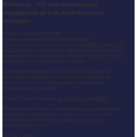
Вебинар: «Психологическая
поддержка детей, переживших
потерю»
УВАЖАЕМЫЕ КОЛЛЕГИ!
В рамках проекта « Психопрофилактика и
Психопросвещение населения» от
АНО ДПО Центр АПП
и ПП «Гагара»
, руководитель
Татьяна Синицына
хотим
пригласить Вас на субботний вебинар: «Психологическая
поддержка детей, переживших потерю»
Приглашаем родителей, педагогов и специалистов
помогающих профессий на вебинар, посвящённый
психологической поддержке детей и подростков,
столкнувшихся с утратой.
Спикер: Оксана Рудякова
vk.com/oxana_rudyakova
Практический психолог, нейропсихолог, сказкотерапевт ,
арт-практик, игропрактик, бизнес -тренер, психолог
-волонтер, член ООО «Федерация Психологов
Образования России»
Что Вы узнаете?