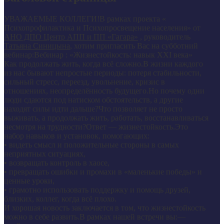
УВАЖАЕМЫЕ КОЛЛЕГИ!В рамках проекта «
Психопрофилактика и Психопросвещение населения» от
АНО ДПО Центр АПП и ПП «Гагара»
, руководитель
Татьяна Синицына
, хотим пригласить Вас на субботний
вебинар:Вебинар : «Жизнестойкость: навык XXI века»
Как продолжать жить, когда всё сложно.В жизни каждого
из нас бывают непростые периоды: потеря стабильности,
сильный стресс, переезд, увольнение, кризис в
отношениях, неопределённость будущего.Но почему одни
люди сдаются под натиском обстоятельств, а другие
находят силы идти дальше?Что позволяет не просто
выживать, а продолжать жить, работать, восстанавливаться
несмотря на трудности?Ответ — жизнестойкость.Это
набор навыков и установок, помогающих:
• видеть смысл и положительные стороны в самых
неприятных ситуациях,
• возвращать контроль в хаосе,
• превращать ошибки и промахи в «маленькие победы» и
ценные уроки,
• грамотно использовать поддержку и помощь друзей,
близких, коллег, когда всё плохо.
И хорошая новость заключается в том, что жизнестойкость
можно в себе развить.В рамках нашей встречи вы:—