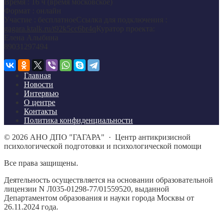
Время : 16 ч (время московское)
Формат : онлайн
Участие : бесплатноеСсылка для подключения :
gagara.ktalk.ru/t92k5cc6br4q
Куратор проекта:
Елена Алыбина
89031297494
Главная
Новости
Интервью
О центре
Контакты
Политика конфиденциальности
©
2026
АНО ДПО "ГАГАРА"
·
Центр антикризисной
психологической подготовки и психологической помощи
Все права защищены.
Деятельность осуществляется на основании образовательной
лицензии N Л035-01298-77/01559520, выданной
Департаментом образования и науки города Москвы от
26.11.2024 года.