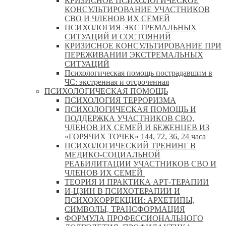
КРИЗИСНОЕ ПСИХОЛОГИЧЕСКОЕ
КОНСУЛЬТИРОВАНИЕ УЧАСТНИКОВ
СВО И ЧЛЕНОВ ИХ СЕМЕЙ
ПСИХОЛОГИЯ ЭКСТРЕМАЛЬНЫХ
СИТУАЦИЙ И СОСТОЯНИЙ
КРИЗИСНОЕ КОНСУЛЬТИРОВАНИЕ ПРИ
ПЕРЕЖИВАНИИ ЭКСТРЕМАЛЬНЫХ
СИТУАЦИЙ
Психологическая помощь пострадавшим в
ЧС: экстренная и отсроченная
ПСИХОЛОГИЧЕСКАЯ ПОМОЩЬ
ПСИХОЛОГИЯ ТЕРРОРИЗМА
ПСИХОЛОГИЧЕСКАЯ ПОМОЩЬ И
ПОДДЕРЖКА УЧАСТНИКОВ СВО,
ЧЛЕНОВ ИХ СЕМЕЙ И БЕЖЕНЦЕВ ИЗ
«ГОРЯЧИХ ТОЧЕК» 144, 72, 36, 24 часа
ПСИХОЛОГИЧЕСКИЙ ТРЕНИНГ В
МЕДИКО-СОЦИАЛЬНОЙ
РЕАБИЛИТАЦИИ УЧАСТНИКОВ СВО И
ЧЛЕНОВ ИХ СЕМЕЙ
ТЕОРИЯ И ПРАКТИКА АРТ-ТЕРАПИИ
И-ЦЗИН В ПСИХОТЕРАПИИ И
ПСИХОКОРРЕКЦИИ: АРХЕТИПЫ,
СИМВОЛЫ, ТРАНСФОРМАЦИЯ
ФОРМУЛА ПРОФЕССИОНАЛЬНОГО