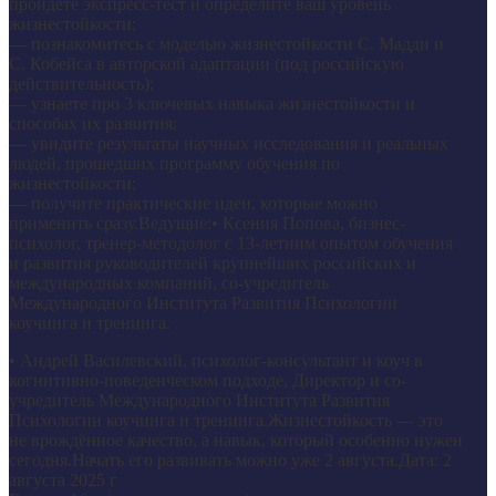
пройдете экспресс-тест и определите ваш уровень
жизнестойкости;
— познакомитесь с моделью жизнестойкости С. Мадди и
С. Кобейса в авторской адаптации (под российскую
действительность);
— узнаете про 3 ключевых навыка жизнестойкости и
способах их развития;
— увидите результаты научных исследования и реальных
людей, прошедших программу обучения по
жизнестойкости;
— получите практические идеи, которые можно
применить сразу.Ведущие:• Ксения Попова, бизнес-
психолог, тренер-методолог с 13-летним опытом обучения
и развития руководителей крупнейших российских и
международных компаний, со-учредитель
Международного Института Развития Психологии
коучинга и тренинга.
• Андрей Василевский, психолог-консультант и коуч в
когнитивно-поведенческом подходе, Директор и со-
учредитель Международного Института Развития
Психологии коучинга и тренинга.Жизнестойкость — это
не врождённое качество, а навык, который особенно нужен
сегодня.Начать его развивать можно уже 2 августа.Дата: 2
августа 2025 г