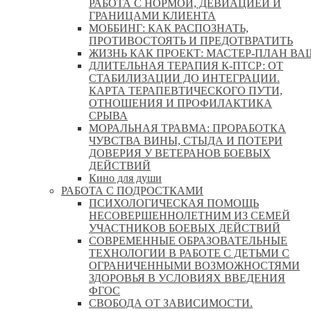
РАБОТА С НОРМОЙ, ДЕВИАЦИЕЙ И
ГРАНИЦАМИ КЛИЕНТА
МОББИНГ: КАК РАСПОЗНАТЬ,
ПРОТИВОСТОЯТЬ И ПРЕДОТВРАТИТЬ
ЖИЗНЬ КАК ПРОЕКТ: МАСТЕР‑ПЛАН ВА
ДЛИТЕЛЬНАЯ ТЕРАПИЯ К-ПТСР: ОТ
СТАБИЛИЗАЦИИ ДО ИНТЕГРАЦИИ.
КАРТА ТЕРАПЕВТИЧЕСКОГО ПУТИ,
ОТНОШЕНИЯ И ПРОФИЛАКТИКА
СРЫВА
МОРАЛЬНАЯ ТРАВМА: ПРОРАБОТКА
ЧУВСТВА ВИНЫ, СТЫДА И ПОТЕРИ
ДОВЕРИЯ У ВЕТЕРАНОВ БОЕВЫХ
ДЕЙСТВИЙ
Кино для души
РАБОТА С ПОДРОСТКАМИ
ПСИХОЛОГИЧЕСКАЯ ПОМОЩЬ
НЕСОВЕРШЕННОЛЕТНИМ ИЗ СЕМЕЙ
УЧАСТНИКОВ БОЕВЫХ ДЕЙСТВИЙ
СОВРЕМЕННЫЕ ОБРАЗОВАТЕЛЬНЫЕ
ТЕХНОЛОГИИ В РАБОТЕ С ДЕТЬМИ С
ОГРАНИЧЕННЫМИ ВОЗМОЖНОСТЯМИ
ЗДОРОВЬЯ В УСЛОВИЯХ ВВЕДЕНИЯ
ФГОС
СВОБОДА ОТ ЗАВИСИМОСТИ.