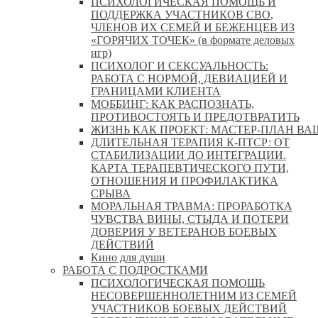
ПСИХОЛОГИЧЕСКАЯ ПОМОЩЬ И
ПОДДЕРЖКА УЧАСТНИКОВ СВО,
ЧЛЕНОВ ИХ СЕМЕЙ И БЕЖЕНЦЕВ ИЗ
«ГОРЯЧИХ ТОЧЕК» (в формате деловых
игр)
ПСИХОЛОГ И СЕКСУАЛЬНОСТЬ:
РАБОТА С НОРМОЙ, ДЕВИАЦИЕЙ И
ГРАНИЦАМИ КЛИЕНТА
МОББИНГ: КАК РАСПОЗНАТЬ,
ПРОТИВОСТОЯТЬ И ПРЕДОТВРАТИТЬ
ЖИЗНЬ КАК ПРОЕКТ: МАСТЕР‑ПЛАН ВА
ДЛИТЕЛЬНАЯ ТЕРАПИЯ К-ПТСР: ОТ
СТАБИЛИЗАЦИИ ДО ИНТЕГРАЦИИ.
КАРТА ТЕРАПЕВТИЧЕСКОГО ПУТИ,
ОТНОШЕНИЯ И ПРОФИЛАКТИКА
СРЫВА
МОРАЛЬНАЯ ТРАВМА: ПРОРАБОТКА
ЧУВСТВА ВИНЫ, СТЫДА И ПОТЕРИ
ДОВЕРИЯ У ВЕТЕРАНОВ БОЕВЫХ
ДЕЙСТВИЙ
Кино для души
РАБОТА С ПОДРОСТКАМИ
ПСИХОЛОГИЧЕСКАЯ ПОМОЩЬ
НЕСОВЕРШЕННОЛЕТНИМ ИЗ СЕМЕЙ
УЧАСТНИКОВ БОЕВЫХ ДЕЙСТВИЙ