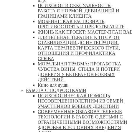
игр)
ПСИХОЛОГ И СЕКСУАЛЬНОСТЬ:
РАБОТА С НОРМОЙ, ДЕВИАЦИЕЙ И
ГРАНИЦАМИ КЛИЕНТА
МОББИНГ: КАК РАСПОЗНАТЬ,
ПРОТИВОСТОЯТЬ И ПРЕДОТВРАТИТЬ
ЖИЗНЬ КАК ПРОЕКТ: МАСТЕР‑ПЛАН ВА
ДЛИТЕЛЬНАЯ ТЕРАПИЯ К-ПТСР: ОТ
СТАБИЛИЗАЦИИ ДО ИНТЕГРАЦИИ.
КАРТА ТЕРАПЕВТИЧЕСКОГО ПУТИ,
ОТНОШЕНИЯ И ПРОФИЛАКТИКА
СРЫВА
МОРАЛЬНАЯ ТРАВМА: ПРОРАБОТКА
ЧУВСТВА ВИНЫ, СТЫДА И ПОТЕРИ
ДОВЕРИЯ У ВЕТЕРАНОВ БОЕВЫХ
ДЕЙСТВИЙ
Кино для души
РАБОТА С ПОДРОСТКАМИ
ПСИХОЛОГИЧЕСКАЯ ПОМОЩЬ
НЕСОВЕРШЕННОЛЕТНИМ ИЗ СЕМЕЙ
УЧАСТНИКОВ БОЕВЫХ ДЕЙСТВИЙ
СОВРЕМЕННЫЕ ОБРАЗОВАТЕЛЬНЫЕ
ТЕХНОЛОГИИ В РАБОТЕ С ДЕТЬМИ С
ОГРАНИЧЕННЫМИ ВОЗМОЖНОСТЯМИ
ЗДОРОВЬЯ В УСЛОВИЯХ ВВЕДЕНИЯ