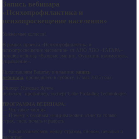
Запись вебинара
«Психопрофилактика и
психопросвещение населения»
Уважаемые коллеги!
В рамках проекта «Психопрофилактика и
психопросвещение населения» от АНО ДПО «ГАГАРА»
прошел вебинар «Базовые эмоции. Функции, взаимосвязь,
управление».
Представляем Вашему вниманию
запись
вебинара,
прошедшего в субботу, 17 мая 2025 года.
Спикер: Михаила Жуков
психолог -профайлер, эксперт Cube Profailing Technologies
ПРОГРАММА ВЕБИНАРА:
— Что такое эмоция
— Почему к базовым эмоциям можно отнести только
страх, гнев, печаль и радость
— Какая взаимосвязь между страхом, гневом, печалью и
радостью