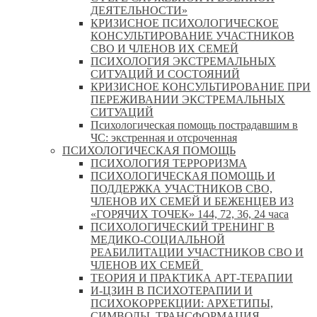
ДЕЯТЕЛЬНОСТИ»
КРИЗИСНОЕ ПСИХОЛОГИЧЕСКОЕ
КОНСУЛЬТИРОВАНИЕ УЧАСТНИКОВ
СВО И ЧЛЕНОВ ИХ СЕМЕЙ
ПСИХОЛОГИЯ ЭКСТРЕМАЛЬНЫХ
СИТУАЦИЙ И СОСТОЯНИЙ
КРИЗИСНОЕ КОНСУЛЬТИРОВАНИЕ ПРИ
ПЕРЕЖИВАНИИ ЭКСТРЕМАЛЬНЫХ
СИТУАЦИЙ
Психологическая помощь пострадавшим в
ЧС: экстренная и отсроченная
ПСИХОЛОГИЧЕСКАЯ ПОМОЩЬ
ПСИХОЛОГИЯ ТЕРРОРИЗМА
ПСИХОЛОГИЧЕСКАЯ ПОМОЩЬ И
ПОДДЕРЖКА УЧАСТНИКОВ СВО,
ЧЛЕНОВ ИХ СЕМЕЙ И БЕЖЕНЦЕВ ИЗ
«ГОРЯЧИХ ТОЧЕК» 144, 72, 36, 24 часа
ПСИХОЛОГИЧЕСКИЙ ТРЕНИНГ В
МЕДИКО-СОЦИАЛЬНОЙ
РЕАБИЛИТАЦИИ УЧАСТНИКОВ СВО И
ЧЛЕНОВ ИХ СЕМЕЙ
ТЕОРИЯ И ПРАКТИКА АРТ-ТЕРАПИИ
И-ЦЗИН В ПСИХОТЕРАПИИ И
ПСИХОКОРРЕКЦИИ: АРХЕТИПЫ,
СИМВОЛЫ, ТРАНСФОРМАЦИЯ