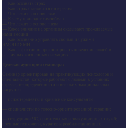
— Как осознать страх
— Как страх становится интересом
— Что лежит в основе лжи
— К чему приводит самообман
— Что лежит в основе гнева
— Какое влияние на организм оказывают проживаемые
нами эмоции
— Как осознанно управлять своими и чужими
ЭМОЦИЯМИ
— Как эффективно прогнозировать поведение людей в
различных жизненных ситуациях.
Целевая аудитория семинара:
Семинар ориентирован на практикующих психологов и
специалистов, которые работают с людьми в условиях
стресса, неопределённости и высоких эмоциональных
нагрузок:
— психотерапевты и кризисные консультанты;
— специалисты по телесно-ориентированной терапии;
— сотрудники ЧС, спасательных и эвакуационных служб;
военные психологи, кураторы реабилитационных