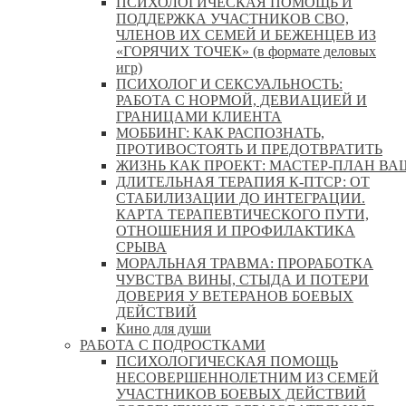
ПСИХОЛОГИЧЕСКАЯ ПОМОЩЬ И
ПОДДЕРЖКА УЧАСТНИКОВ СВО,
ЧЛЕНОВ ИХ СЕМЕЙ И БЕЖЕНЦЕВ ИЗ
«ГОРЯЧИХ ТОЧЕК» (в формате деловых
игр)
ПСИХОЛОГ И СЕКСУАЛЬНОСТЬ:
РАБОТА С НОРМОЙ, ДЕВИАЦИЕЙ И
ГРАНИЦАМИ КЛИЕНТА
МОББИНГ: КАК РАСПОЗНАТЬ,
ПРОТИВОСТОЯТЬ И ПРЕДОТВРАТИТЬ
ЖИЗНЬ КАК ПРОЕКТ: МАСТЕР‑ПЛАН ВА
ДЛИТЕЛЬНАЯ ТЕРАПИЯ К-ПТСР: ОТ
СТАБИЛИЗАЦИИ ДО ИНТЕГРАЦИИ.
КАРТА ТЕРАПЕВТИЧЕСКОГО ПУТИ,
ОТНОШЕНИЯ И ПРОФИЛАКТИКА
СРЫВА
МОРАЛЬНАЯ ТРАВМА: ПРОРАБОТКА
ЧУВСТВА ВИНЫ, СТЫДА И ПОТЕРИ
ДОВЕРИЯ У ВЕТЕРАНОВ БОЕВЫХ
ДЕЙСТВИЙ
Кино для души
РАБОТА С ПОДРОСТКАМИ
ПСИХОЛОГИЧЕСКАЯ ПОМОЩЬ
НЕСОВЕРШЕННОЛЕТНИМ ИЗ СЕМЕЙ
УЧАСТНИКОВ БОЕВЫХ ДЕЙСТВИЙ