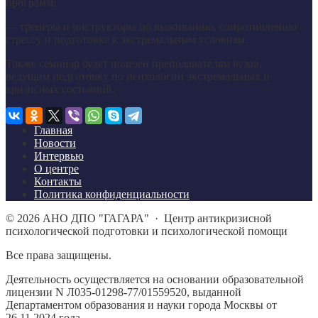
программ;
— тренеры и инструкторы по выживанию, сопротивлению
стрессу и подготовке к экстремальным условиям.
Также семинар будет полезен преподавателям вузов,
ведущим подготовку по психологии экстремальных и
кризисных состояний.
Главная
Новости
Интервью
О центре
Контакты
Политика конфиденциальности
©
2026
АНО ДПО "ГАГАРА"
·
Центр антикризисной
психологической подготовки и психологической помощи
Все права защищены.
Деятельность осуществляется на основании образовательной
лицензии N Л035-01298-77/01559520, выданной
Департаментом образования и науки города Москвы от
26.11.2024 года.