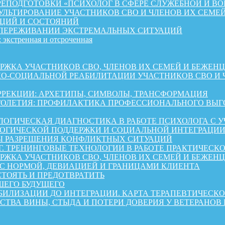
ЕПОДГОТОВКИ «ПСИХОЛОГ В СФЕРЕ СЛУЖЕБНОЙ И ВО
ЛЬТИРОВАНИЕ УЧАСТНИКОВ СВО И ЧЛЕНОВ ИХ СЕМЕ
ЦИЙ И СОСТОЯНИЙ
 ПЕРЕЖИВАНИИ ЭКСТРЕМАЛЬНЫХ СИТУАЦИЙ
 экстренная и отсроченная
 УЧАСТНИКОВ СВО, ЧЛЕНОВ ИХ СЕМЕЙ И БЕЖЕНЦЕВ ИЗ 
КО-СОЦИАЛЬНОЙ РЕАБИЛИТАЦИИ УЧАСТНИКОВ СВО И 
РРЕКЦИИ: АРХЕТИПЫ, СИМВОЛЫ, ТРАНСФОРМАЦИЯ
ОЛЕТИЯ: ПРОФИЛАКТИКА ПРОФЕССИОНАЛЬНОГО ВЫГО
ОГИЧЕСКАЯ ДИАГНОСТИКА В РАБОТЕ ПСИХОЛОГА С 
ГИЧЕСКОЙ ПОДДЕРЖКИ И СОЦИАЛЬНОЙ ИНТЕГРАЦИИ 
Ы РАЗРЕШЕНИЯ КОНФЛИКТНЫХ СИТУАЦИЙ
Г. ТРЕНИНГОВЫЕ ТЕХНОЛОГИИ В РАБОТЕ ПРАКТИЧЕСК
А УЧАСТНИКОВ СВО, ЧЛЕНОВ ИХ СЕМЕЙ И БЕЖЕНЦЕВ ИЗ 
 С НОРМОЙ, ДЕВИАЦИЕЙ И ГРАНИЦАМИ КЛИЕНТА
СТОЯТЬ И ПРЕДОТВРАТИТЬ
ШЕГО БУДУЩЕГО
АБИЛИЗАЦИИ ДО ИНТЕГРАЦИИ. КАРТА ТЕРАПЕВТИЧЕС
СТВА ВИНЫ, СТЫДА И ПОТЕРИ ДОВЕРИЯ У ВЕТЕРАНОВ