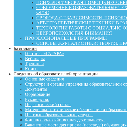
ПСИХОЛОГИЧЕСКАЯ ПОМОЩЬ НЕСОВЕР
СОВРЕМЕННЫЕ ОБРАЗОВАТЕЛЬНЫЕ ТЕХ
ФГОС
СВОБОДА ОТ ЗАВИСИМОСТИ. ПСИХОЛ
АРТ-ТЕРАПЕВТИЧЕСКИЕ ТЕХНИКИ В РА
ТЕХНОЛОГИИ РАБОТЫ С СОЦИАЛЬНО 
НЕЙРОПСИХОЛОГИЯ ВНИМАНИЯ
ПРОФЕССИОНАЛЬНЫЕ ПРОГРАММЫ
ОСНОВЫ ЖУРНАЛИСТИКИ: ТЕОРИЯ, П
База знаний
Гостиная «ГАГАРА»
Вебинары
Тренинги
Книги
Сведения об образовательной организации
Основные сведения
Структура и органы управления образовательной о
Документы
Образование
Руководство
Педагогический состав
Материально-техническое обеспечение и образовате
Платные образовательные услуги
Финансово-хозяйственная деятельность
Вакантные места для приема (перевода) обучающих