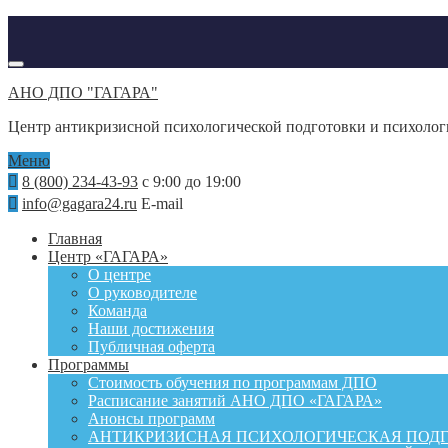
АНО ДПО "ГАГАРА"
Центр антикризисной психологической подготовки и психоло
Меню
8 (800) 234-43-93
с 9:00 до 19:00
info@gagara24.ru
E-mail
Главная
Центр «ГАГАРА»
О центре
О руководителе
Команда
Наши достижения
Публичная оферта
Программы
Стоимость обучения по программам ДПО
Расписание занятий АНО ДПО «ГАГАРА»
Анонсы программ
АНТИКРИЗИСНАЯ ПСИХОЛОГИЧЕСКАЯ ПОД