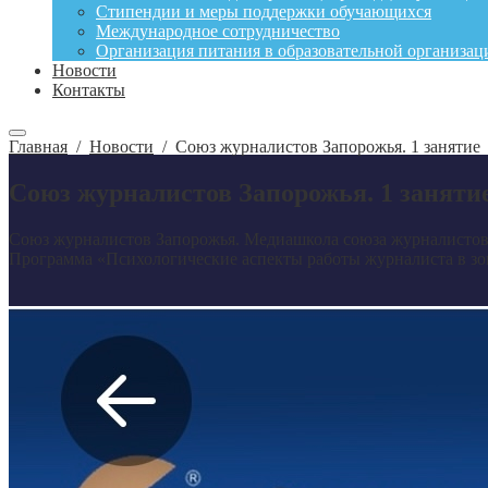
Стипендии и меры поддержки обучающихся
Международное сотрудничество
Организация питания в образовательной организац
Новости
Контакты
Главная
/
Новости
/
Союз журналистов Запорожья. 1 занятие
Союз журналистов Запорожья. 1 заняти
Союз журналистов Запорожья. Медиашкола союза журналистов 
Программа «Психологические аспекты работы журналиста в зоне 