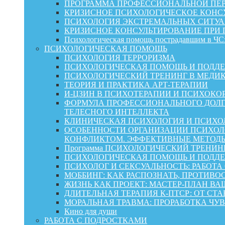
ПРОГРАММА ПРОФЕССИОНАЛЬНОЙ ПЕР
КРИЗИСНОЕ ПСИХОЛОГИЧЕСКОЕ КОНСУ
ПСИХОЛОГИЯ ЭКСТРЕМАЛЬНЫХ СИТУА
КРИЗИСНОЕ КОНСУЛЬТИРОВАНИЕ ПРИ
Психологическая помощь пострадавшим в ЧС:
ПСИХОЛОГИЧЕСКАЯ ПОМОЩЬ
ПСИХОЛОГИЯ ТЕРРОРИЗМА
ПСИХОЛОГИЧЕСКАЯ ПОМОЩЬ И ПОДДЕРЖКА
ПСИХОЛОГИЧЕСКИЙ ТРЕНИНГ В МЕДИ
ТЕОРИЯ И ПРАКТИКА АРТ-ТЕРАПИИ
И-ЦЗИН В ПСИХОТЕРАПИИ И ПСИХОКО
ФОРМУЛА ПРОФЕССИОНАЛЬНОГО ДОЛГ
ТЕЛЕСНОГО ИНТЕЛЛЕКТА
КЛИНИЧЕСКАЯ ПСИХОЛОГИЯ И ПСИХОЛ
ОСОБЕННОСТИ ОРГАНИЗАЦИИ ПСИХОЛО
КОНФЛИКТОМ. ЭФФЕКТИВНЫЕ МЕТОД
Программа ПСИХОЛОГИЧЕСКИЙ ТРЕНИН
ПСИХОЛОГИЧЕСКАЯ ПОМОЩЬ И ПОДДЕРЖК
ПСИХОЛОГ И СЕКСУАЛЬНОСТЬ: РАБОТА
МОББИНГ: КАК РАСПОЗНАТЬ, ПРОТИВО
ЖИЗНЬ КАК ПРОЕКТ: МАСТЕР‑ПЛАН ВА
ДЛИТЕЛЬНАЯ ТЕРАПИЯ К-ПТСР: ОТ СТ
МОРАЛЬНАЯ ТРАВМА: ПРОРАБОТКА ЧУВ
Кино для души
РАБОТА С ПОДРОСТКАМИ