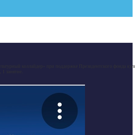
ультурный коллайдер» при поддержке Президентского фонда кул
 1 занятие.