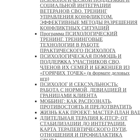
СОЦИАЛЬНОЙ ИНТЕГРАЦИИ
ВЕТЕРАНОВ СВО. ТРЕНИНГ
УПРАВЛЕНИЯ КОНФЛИКТОМ.
ЭФФЕКТИВНЫЕ МЕТОДЫ РАЗРЕШЕНИЯ
КОНФЛИКТНЫХ СИТУАЦИЙ
Программа ПСИХОЛОГИЧЕСКИЙ
ТРЕНИНГ. ТРЕНИНГОВЫЕ
ТЕХНОЛОГИИ В РАБОТЕ
ПРАКТИЧЕСКОГО ПСИХОЛОГА
ПСИХОЛОГИЧЕСКАЯ ПОМОЩЬ И
ПОДДЕРЖКА УЧАСТНИКОВ СВО,
ЧЛЕНОВ ИХ СЕМЕЙ И БЕЖЕНЦЕВ ИЗ
«ГОРЯЧИХ ТОЧЕК» (в формате деловых
игр)
ПСИХОЛОГ И СЕКСУАЛЬНОСТЬ:
РАБОТА С НОРМОЙ, ДЕВИАЦИЕЙ И
ГРАНИЦАМИ КЛИЕНТА
МОББИНГ: КАК РАСПОЗНАТЬ,
ПРОТИВОСТОЯТЬ И ПРЕДОТВРАТИТЬ
ЖИЗНЬ КАК ПРОЕКТ: МАСТЕР‑ПЛАН ВА
ДЛИТЕЛЬНАЯ ТЕРАПИЯ К-ПТСР: ОТ
СТАБИЛИЗАЦИИ ДО ИНТЕГРАЦИИ.
КАРТА ТЕРАПЕВТИЧЕСКОГО ПУТИ,
ОТНОШЕНИЯ И ПРОФИЛАКТИКА