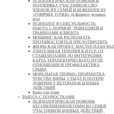
ПСИХОЛОГИЧЕСКАЯ ПОМОЩЬ И
ПОДДЕРЖКА УЧАСТНИКОВ СВО,
ЧЛЕНОВ ИХ СЕМЕЙ И БЕЖЕНЦЕВ ИЗ
«ГОРЯЧИХ ТОЧЕК» (в формате деловых
игр)
ПСИХОЛОГ И СЕКСУАЛЬНОСТЬ:
РАБОТА С НОРМОЙ, ДЕВИАЦИЕЙ И
ГРАНИЦАМИ КЛИЕНТА
МОББИНГ: КАК РАСПОЗНАТЬ,
ПРОТИВОСТОЯТЬ И ПРЕДОТВРАТИТЬ
ЖИЗНЬ КАК ПРОЕКТ: МАСТЕР‑ПЛАН ВА
ДЛИТЕЛЬНАЯ ТЕРАПИЯ К-ПТСР: ОТ
СТАБИЛИЗАЦИИ ДО ИНТЕГРАЦИИ.
КАРТА ТЕРАПЕВТИЧЕСКОГО ПУТИ,
ОТНОШЕНИЯ И ПРОФИЛАКТИКА
СРЫВА
МОРАЛЬНАЯ ТРАВМА: ПРОРАБОТКА
ЧУВСТВА ВИНЫ, СТЫДА И ПОТЕРИ
ДОВЕРИЯ У ВЕТЕРАНОВ БОЕВЫХ
ДЕЙСТВИЙ
Кино для души
РАБОТА С ПОДРОСТКАМИ
ПСИХОЛОГИЧЕСКАЯ ПОМОЩЬ
НЕСОВЕРШЕННОЛЕТНИМ ИЗ СЕМЕЙ
УЧАСТНИКОВ БОЕВЫХ ДЕЙСТВИЙ