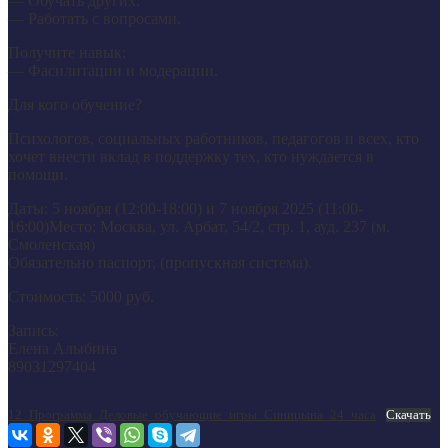
— Обучать других.
— Работать с вопросами.
Получите навык:
— Фасилитации и модерации.
Для кого обучение?
Психологов, социальных работников, педагогов и всех, кто
хочет внести вклад в поддержку тех, кто нуждается в
помощи.
Даты: 5 ноября (12:00-18:00) и 7 ноября 2025 (11:00-
16:00)Место: Москва, ул. Арбат, 54/2, стр. 1, ауд. 237 (м.
Смоленская)
Обязательно паспорт, (пропускная система).
Стоимость: 5000 руб.
Запись:
Елена Алыбина
89031297404
12_Программа_Деловые_обучающие_игры_Синицына_24_часа
Скачать