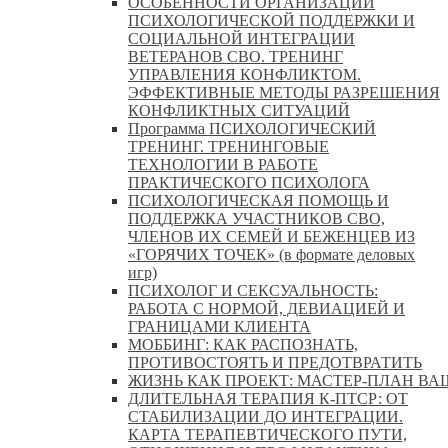
ОСОБЕННОСТИ ОРГАНИЗАЦИИ
ПСИХОЛОГИЧЕСКОЙ ПОДДЕРЖКИ И
СОЦИАЛЬНОЙ ИНТЕГРАЦИИ
ВЕТЕРАНОВ СВО. ТРЕНИНГ
УПРАВЛЕНИЯ КОНФЛИКТОМ.
ЭФФЕКТИВНЫЕ МЕТОДЫ РАЗРЕШЕНИЯ
КОНФЛИКТНЫХ СИТУАЦИЙ
Программа ПСИХОЛОГИЧЕСКИЙ
ТРЕНИНГ. ТРЕНИНГОВЫЕ
ТЕХНОЛОГИИ В РАБОТЕ
ПРАКТИЧЕСКОГО ПСИХОЛОГА
ПСИХОЛОГИЧЕСКАЯ ПОМОЩЬ И
ПОДДЕРЖКА УЧАСТНИКОВ СВО,
ЧЛЕНОВ ИХ СЕМЕЙ И БЕЖЕНЦЕВ ИЗ
«ГОРЯЧИХ ТОЧЕК» (в формате деловых
игр)
ПСИХОЛОГ И СЕКСУАЛЬНОСТЬ:
РАБОТА С НОРМОЙ, ДЕВИАЦИЕЙ И
ГРАНИЦАМИ КЛИЕНТА
МОББИНГ: КАК РАСПОЗНАТЬ,
ПРОТИВОСТОЯТЬ И ПРЕДОТВРАТИТЬ
ЖИЗНЬ КАК ПРОЕКТ: МАСТЕР‑ПЛАН ВА
ДЛИТЕЛЬНАЯ ТЕРАПИЯ К-ПТСР: ОТ
СТАБИЛИЗАЦИИ ДО ИНТЕГРАЦИИ.
КАРТА ТЕРАПЕВТИЧЕСКОГО ПУТИ,