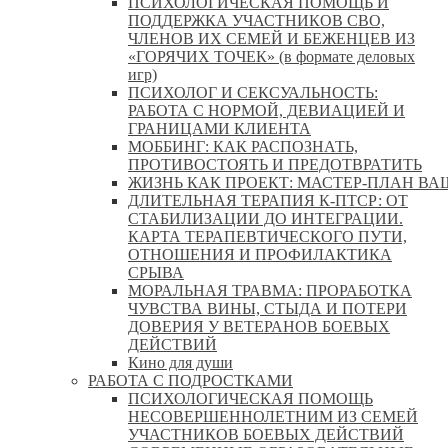
ПСИХОЛОГИЧЕСКАЯ ПОМОЩЬ И
ПОДДЕРЖКА УЧАСТНИКОВ СВО,
ЧЛЕНОВ ИХ СЕМЕЙ И БЕЖЕНЦЕВ ИЗ
«ГОРЯЧИХ ТОЧЕК» (в формате деловых
игр)
ПСИХОЛОГ И СЕКСУАЛЬНОСТЬ:
РАБОТА С НОРМОЙ, ДЕВИАЦИЕЙ И
ГРАНИЦАМИ КЛИЕНТА
МОББИНГ: КАК РАСПОЗНАТЬ,
ПРОТИВОСТОЯТЬ И ПРЕДОТВРАТИТЬ
ЖИЗНЬ КАК ПРОЕКТ: МАСТЕР‑ПЛАН ВА
ДЛИТЕЛЬНАЯ ТЕРАПИЯ К-ПТСР: ОТ
СТАБИЛИЗАЦИИ ДО ИНТЕГРАЦИИ.
КАРТА ТЕРАПЕВТИЧЕСКОГО ПУТИ,
ОТНОШЕНИЯ И ПРОФИЛАКТИКА
СРЫВА
МОРАЛЬНАЯ ТРАВМА: ПРОРАБОТКА
ЧУВСТВА ВИНЫ, СТЫДА И ПОТЕРИ
ДОВЕРИЯ У ВЕТЕРАНОВ БОЕВЫХ
ДЕЙСТВИЙ
Кино для души
РАБОТА С ПОДРОСТКАМИ
ПСИХОЛОГИЧЕСКАЯ ПОМОЩЬ
НЕСОВЕРШЕННОЛЕТНИМ ИЗ СЕМЕЙ
УЧАСТНИКОВ БОЕВЫХ ДЕЙСТВИЙ