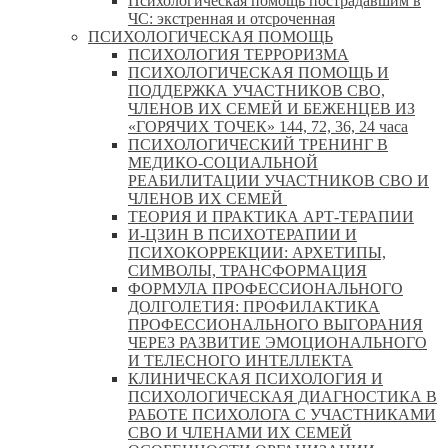
Психологическая помощь пострадавшим в
ЧС: экстренная и отсроченная
ПСИХОЛОГИЧЕСКАЯ ПОМОЩЬ
ПСИХОЛОГИЯ ТЕРРОРИЗМА
ПСИХОЛОГИЧЕСКАЯ ПОМОЩЬ И
ПОДДЕРЖКА УЧАСТНИКОВ СВО,
ЧЛЕНОВ ИХ СЕМЕЙ И БЕЖЕНЦЕВ ИЗ
«ГОРЯЧИХ ТОЧЕК» 144, 72, 36, 24 часа
ПСИХОЛОГИЧЕСКИЙ ТРЕНИНГ В
МЕДИКО-СОЦИАЛЬНОЙ
РЕАБИЛИТАЦИИ УЧАСТНИКОВ СВО И
ЧЛЕНОВ ИХ СЕМЕЙ
ТЕОРИЯ И ПРАКТИКА АРТ-ТЕРАПИИ
И-ЦЗИН В ПСИХОТЕРАПИИ И
ПСИХОКОРРЕКЦИИ: АРХЕТИПЫ,
СИМВОЛЫ, ТРАНСФОРМАЦИЯ
ФОРМУЛА ПРОФЕССИОНАЛЬНОГО
ДОЛГОЛЕТИЯ: ПРОФИЛАКТИКА
ПРОФЕССИОНАЛЬНОГО ВЫГОРАНИЯ
ЧЕРЕЗ РАЗВИТИЕ ЭМОЦИОНАЛЬНОГО
И ТЕЛЕСНОГО ИНТЕЛЛЕКТА
КЛИНИЧЕСКАЯ ПСИХОЛОГИЯ И
ПСИХОЛОГИЧЕСКАЯ ДИАГНОСТИКА В
РАБОТЕ ПСИХОЛОГА С УЧАСТНИКАМИ
СВО И ЧЛЕНАМИ ИХ СЕМЕЙ