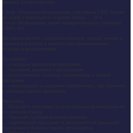
формате 2-х деловых игр:
1 игра «Психологическая помощь участникам СВО, членам
их семей и беженцам из «горячих точек» — 16 ч.
2 игра «Возвращение домой: маршрутная карта участника
СВО»- 8 ч.
Мы предоставляет слушателям комплекс знаний, умений и
навыков для работы в качестве сертифицированных
ведущих и фасилитаторов.
Вы узнаете:
— о методике проведения программы.
— групповой динамике и фасилитации.
— педагогических подходах, применяемых в данной
программе.
— о монетизации и карьерных перспективах, при обучении
с помощью данной программы.
Научитесь:
— Проводить программу по всем этапам или выборочно по
нескольким этапам.
— Управлять группой во время обучения.
— Адаптировать программу в зависимости от начальной
подготовки и базовых знаний обучающихся.